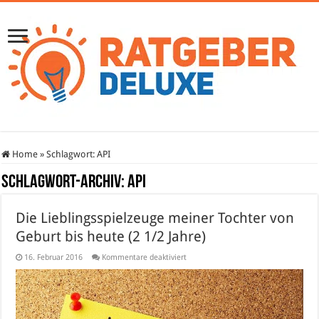
Home
»
Schlagwort:
API
Schlagwort-Archiv:
API
Die Lieblingsspielzeuge meiner Tochter von
Geburt bis heute (2 1/2 Jahre)
für
16. Februar 2016
Kommentare deaktiviert
Die
Lieblingsspielzeuge
meiner
Tochter
von
Geburt