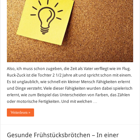
bis
heute
(2
1/2
Jahre)
Also, ich muss schon zugeben, die Zeit als Vater verfliegt wie im Flug.
Ruck-Zuck ist die Tochter 2 1/2 Jahre alt und spricht schon mit einem.
Es ist unglaublich, wie schnell ein kleiner Mensch Fähigkeiten erlernt
und Dinge versteht. Viele dieser Fähigkeiten wurden dabei spielerisch
erlernt, wie zum Beispiel das Unterscheiden von Farben, das Zählen
oder motorische Fertigkeiten. Und mit welchen …
Weiterlesen »
Gesunde Frühstücksbrötchen – In einer