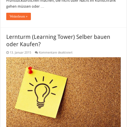
Frühstücksbrötchen machen, die nicht über Nacht im Kühlschrank
gehen müssen oder …
Weiterlesen »
Lernturm (Learning Tower) Selber bauen
oder Kaufen?
für
13. Januar 2015
Kommentare deaktiviert
Lernturm
(Learning
Tower)
Selber
bauen
oder
Kaufen?