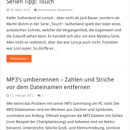
Serien Tipp: Touch
für
18. März 2012
Kommentare deaktiviert
Serien
Tipp:
Kiefer Sutherland ist zurück – aber nicht als Jack Bauer, sondern als
Touch
Martin Bohm in der Serie „Touch“. Sutherland spielt den Vater eines
autistischen Sohnes, welcher die Vergangenheit, die Gegenwart und
die Zukunft sehen kann. Es handelt sich also um eine Mystery-Serie.
Alles nicht so realistisch, aber das war Lost ja auch nicht. Trotzdem
war Lost super. So dürfte es …
Weiterlesen »
MP3’s umbenennen – Zahlen und Striche
vor dem Dateinamen entfernen
13. Februar 2012
1
Wer kennt das Problem mit seiner MP3 Sammlung am PC nicht: Die
MP3-Dateinamen sind ein Wirrwarr aus Zeichen und Symbolen,
zumindest am Anfang. Oftmals beginnen die MP3 Dateien mit Zahlen
(zum Beispiel der Chartplatzierung) und teilweise sind sie lieblos
benannt. Unterstriche, falsche Groß- und Kleinschreibung, sinnlose