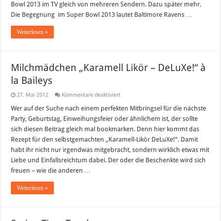
Bowl 2013 im TV gleich von mehreren Sendern. Dazu später mehr.
Die Begegnung im Super Bowl 2013 lautet Baltimore Ravens …
Weiterlesen »
Milchmädchen „Karamell Likör – DeLuXe!“ à
la Baileys
für
27. Mai 2012
Kommentare deaktiviert
Milchmädchen
„Karamell
Wer auf der Suche nach einem perfekten Mitbringsel für die nächste
Likör
Party, Geburtstag, Einweihungsfeier oder ähnlichem ist, der sollte
–
DeLuXe!“
sich diesen Beitrag gleich mal bookmarken. Denn hier kommt das
à
Rezept für den selbstgemachten „Karamell-Likör DeLuXe!“. Damit
la
Baileys
habt ihr nicht nur irgendwas mitgebracht, sondern wirklich etwas mit
Liebe und Einfallsreichtum dabei. Der oder die Beschenkte wird sich
freuen – wie die anderen …
Weiterlesen »