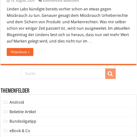
für
14. August 2009
Kommentare deaktiviert
Linden
Labs
Linden Labs kündigte bereits vorher schon an etwas gegen
kündigt
Missbrauch zu tun. Genauer gesagt dem Missbrauch Urheberrechte
neue
Verkaufsrichtlinien
und dem Sichern von Produkt- und Markenrechten. Was mir selber
an
schon vor einiger Zeit passiert ist , wird nun ausgeweitet. Im aktuellen
–
Xstreet
Blogeintrag der Lindens liest sich so heraus, dass nun viel mehr Wert
UND
Inworld
auf Marken gelegt wird, und dies nicht nur im …
Verkäufe
betroffen!
Weiterlesen »
Themenfelder
Android
Beliebte Artikel
Bundesligatipp
eBook & Co