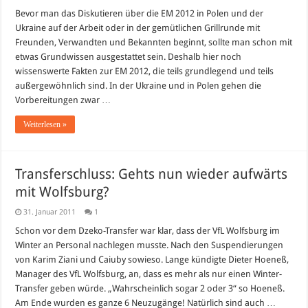
Wissenswerte
Fakten
Bevor man das Diskutieren über die EM 2012 in Polen und der
zur
Ukraine auf der Arbeit oder in der gemütlichen Grillrunde mit
EM
2012
Freunden, Verwandten und Bekannten beginnt, sollte man schon mit
etwas Grundwissen ausgestattet sein. Deshalb hier noch
wissenswerte Fakten zur EM 2012, die teils grundlegend und teils
außergewöhnlich sind. In der Ukraine und in Polen gehen die
Vorbereitungen zwar …
Weiterlesen »
Transferschluss: Gehts nun wieder aufwärts
mit Wolfsburg?
31. Januar 2011
1
Schon vor dem Dzeko-Transfer war klar, dass der VfL Wolfsburg im
Winter an Personal nachlegen musste. Nach den Suspendierungen
von Karim Ziani und Caiuby sowieso. Lange kündigte Dieter Hoeneß,
Manager des VfL Wolfsburg, an, dass es mehr als nur einen Winter-
Transfer geben würde. „Wahrscheinlich sogar 2 oder 3“ so Hoeneß.
Am Ende wurden es ganze 6 Neuzugänge! Natürlich sind auch …