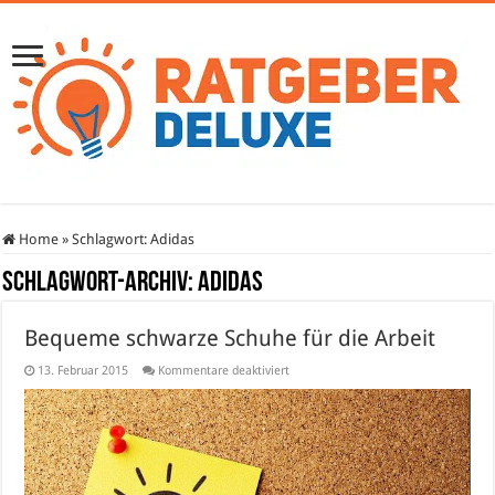
Home
»
Schlagwort:
Adidas
Schlagwort-Archiv:
Adidas
Bequeme schwarze Schuhe für die Arbeit
für
13. Februar 2015
Kommentare deaktiviert
Bequeme
schwarze
Schuhe
für
die
Arbeit