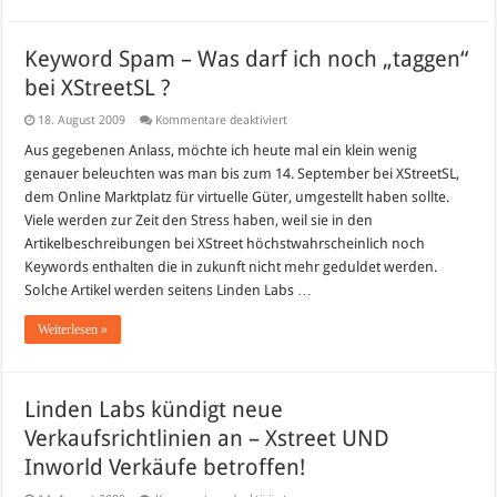
Keyword Spam – Was darf ich noch „taggen“
bei XStreetSL ?
für
18. August 2009
Kommentare deaktiviert
Keyword
Spam
Aus gegebenen Anlass, möchte ich heute mal ein klein wenig
–
genauer beleuchten was man bis zum 14. September bei XStreetSL,
Was
darf
dem Online Marktplatz für virtuelle Güter, umgestellt haben sollte.
ich
Viele werden zur Zeit den Stress haben, weil sie in den
noch
„taggen“
Artikelbeschreibungen bei XStreet höchstwahrscheinlich noch
bei
XStreetSL
Keywords enthalten die in zukunft nicht mehr geduldet werden.
?
Solche Artikel werden seitens Linden Labs …
Weiterlesen »
Linden Labs kündigt neue
Verkaufsrichtlinien an – Xstreet UND
Inworld Verkäufe betroffen!