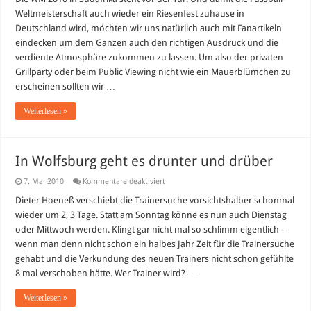
Weltmeisterschaft auch wieder ein Riesenfest zuhause in
Deutschland wird, möchten wir uns natürlich auch mit Fanartikeln
eindecken um dem Ganzen auch den richtigen Ausdruck und die
verdiente Atmosphäre zukommen zu lassen. Um also der privaten
Grillparty oder beim Public Viewing nicht wie ein Mauerblümchen zu
erscheinen sollten wir …
Weiterlesen »
In Wolfsburg geht es drunter und drüber
für
7. Mai 2010
Kommentare deaktiviert
In
Wolfsburg
Dieter Hoeneß verschiebt die Trainersuche vorsichtshalber schonmal
geht
wieder um 2, 3 Tage. Statt am Sonntag könne es nun auch Dienstag
es
drunter
oder Mittwoch werden. Klingt gar nicht mal so schlimm eigentlich –
und
wenn man denn nicht schon ein halbes Jahr Zeit für die Trainersuche
drüber
gehabt und die Verkundung des neuen Trainers nicht schon gefühlte
8 mal verschoben hätte. Wer Trainer wird? …
Weiterlesen »