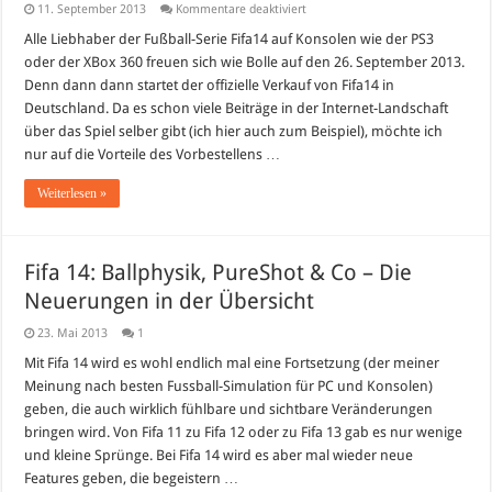
für
11. September 2013
Kommentare deaktiviert
Fifa14
vorbestellen
Alle Liebhaber der Fußball-Serie Fifa14 auf Konsolen wie der PS3
–
oder der XBox 360 freuen sich wie Bolle auf den 26. September 2013.
Editionen
&
Denn dann dann startet der offizielle Verkauf von Fifa14 in
Vorteile
Deutschland. Da es schon viele Beiträge in der Internet-Landschaft
über das Spiel selber gibt (ich hier auch zum Beispiel), möchte ich
nur auf die Vorteile des Vorbestellens …
Weiterlesen »
Fifa 14: Ballphysik, PureShot & Co – Die
Neuerungen in der Übersicht
23. Mai 2013
1
Mit Fifa 14 wird es wohl endlich mal eine Fortsetzung (der meiner
Meinung nach besten Fussball-Simulation für PC und Konsolen)
geben, die auch wirklich fühlbare und sichtbare Veränderungen
bringen wird. Von Fifa 11 zu Fifa 12 oder zu Fifa 13 gab es nur wenige
und kleine Sprünge. Bei Fifa 14 wird es aber mal wieder neue
Features geben, die begeistern …