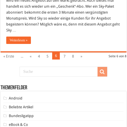
wird ein neues Angebot auf den Markt gebracht. Auch dieses mal
ab
13.01.2010
handelt es sich wieder um ein „Geschenk“-Abo. Wer ein Sky-Paket
–
abonniert bekommt die ersten 3 Monate einen vergünstigten
Bis
Juli
Monatspreis. Wird Sky so wieder einige Kunden für ihr Angebot
ein
Paket
begeistern können? Möglich wäre es, denn mit diesem Angebot geht
umsonst!
Sky …
Weiterlesen »
6
« Erste
...
«
4
5
7
8
»
Seite 6 von 8
Themenfelder
Android
Beliebte Artikel
Bundesligatipp
eBook & Co