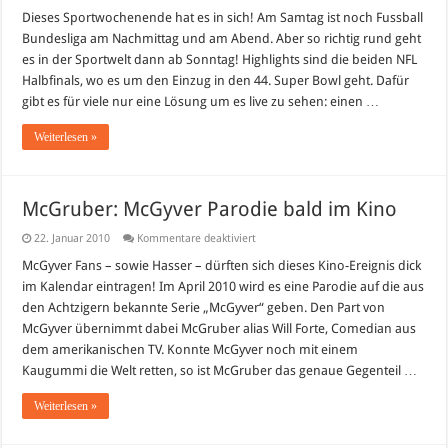
NFL
Livestreams
Dieses Sportwochenende hat es in sich! Am Samtag ist noch Fussball
und
Bundesliga am Nachmittag und am Abend. Aber so richtig rund geht
Sporthighlights
am
es in der Sportwelt dann ab Sonntag! Highlights sind die beiden NFL
Sonntag
Halbfinals, wo es um den Einzug in den 44. Super Bowl geht. Dafür
gibt es für viele nur eine Lösung um es live zu sehen: einen …
Weiterlesen »
McGruber: McGyver Parodie bald im Kino
für
22. Januar 2010
Kommentare deaktiviert
McGruber:
McGyver
McGyver Fans – sowie Hasser – dürften sich dieses Kino-Ereignis dick
Parodie
im Kalendar eintragen! Im April 2010 wird es eine Parodie auf die aus
bald
im
den Achtzigern bekannte Serie „McGyver“ geben. Den Part von
Kino
McGyver übernimmt dabei McGruber alias Will Forte, Comedian aus
dem amerikanischen TV. Konnte McGyver noch mit einem
Kaugummi die Welt retten, so ist McGruber das genaue Gegenteil …
Weiterlesen »