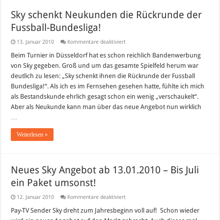
Sky schenkt Neukunden die Rückrunde der
Fussball-Bundesliga!
für
13. Januar 2010
Kommentare deaktiviert
Sky
schenkt
Beim Turnier in Düsseldorf hat es schon reichlich Bandenwerbung
Neukunden
von Sky gegeben. Groß und um das gesamte Spielfeld herum war
die
Rückrunde
deutlich zu lesen: „Sky schenkt ihnen die Rückrunde der Fussball
der
Bundesliga!“. Als ich es im Fernsehen gesehen hatte, fühlte ich mich
Fussball-
Bundesliga!
als Bestandskunde ehrlich gesagt schon ein wenig „verschaukelt“.
Aber als Neukunde kann man über das neue Angebot nun wirklich
…
Weiterlesen »
Neues Sky Angebot ab 13.01.2010 – Bis Juli
ein Paket umsonst!
für
12. Januar 2010
Kommentare deaktiviert
Neues
Sky
Pay-TV Sender Sky dreht zum Jahresbeginn voll auf! Schon wieder
Angebot