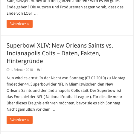
Kate, Sawyer, Hurley und den ganzen anderen? Wird es ein gutes
auf
bisherige
Ende geben? Die Autoren und Produzenten sagten vorab, dass das
Staffeln
Ende von LOST …
Weiterlesen »
Superbowl XLIV: New Orleans Saints vs.
Indianapolis Colts – Daten, Fakten,
Hintergründe
1. Februar 2010
1
Nun wird es ernst! In der Nacht von Sonntag (07.02.2010) zu Montag
findet der 44. Superbowl der NFL in Miami zwischen den New
Orleans Saints und den Indianapolis Colts statt. Der Superbowl ist
das Endspiel der NFL ( National Football League ). Für die, die mehr
über dieses Ereignis erfahren möchten, bevor sie es sich Sonntag
Nacht gemütlich vor dem …
Weiterlesen »