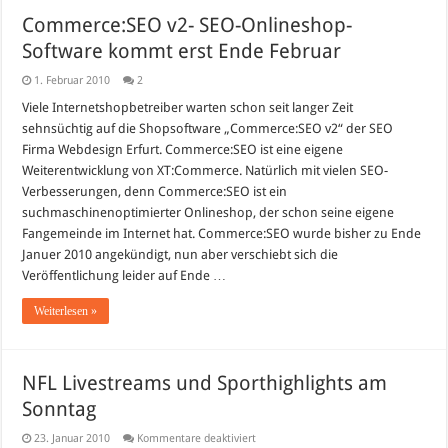
Commerce:SEO v2- SEO-Onlineshop-
Software kommt erst Ende Februar
1. Februar 2010
2
Viele Internetshopbetreiber warten schon seit langer Zeit
sehnsüchtig auf die Shopsoftware „Commerce:SEO v2“ der SEO
Firma Webdesign Erfurt. Commerce:SEO ist eine eigene
Weiterentwicklung von XT:Commerce. Natürlich mit vielen SEO-
Verbesserungen, denn Commerce:SEO ist ein
suchmaschinenoptimierter Onlineshop, der schon seine eigene
Fangemeinde im Internet hat. Commerce:SEO wurde bisher zu Ende
Januer 2010 angekündigt, nun aber verschiebt sich die
Veröffentlichung leider auf Ende …
Weiterlesen »
NFL Livestreams und Sporthighlights am
Sonntag
für
23. Januar 2010
Kommentare deaktiviert