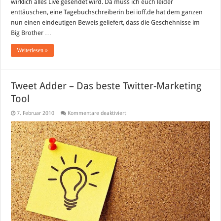
wirklich alles Live gesendet wird. Da muss ich euch leider
enttäuschen, eine Tagebuchschreiberin bei ioff.de hat dem ganzen
nun einen eindeutigen Beweis geliefert, dass die Geschehnisse im
Big Brother …
Weiterlesen »
Tweet Adder – Das beste Twitter-Marketing
Tool
für
7. Februar 2010
Kommentare deaktiviert
Tweet
Adder
–
Das
beste
Twitter-
Marketing
Tool