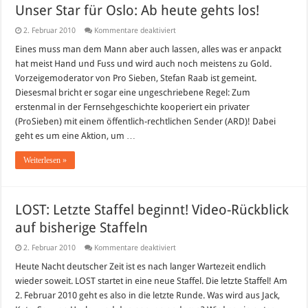
Unser Star für Oslo: Ab heute gehts los!
für
2. Februar 2010
Kommentare deaktiviert
Unser
Star
Eines muss man dem Mann aber auch lassen, alles was er anpackt
für
hat meist Hand und Fuss und wird auch noch meistens zu Gold.
Oslo:
Ab
Vorzeigemoderator von Pro Sieben, Stefan Raab ist gemeint.
heute
Diesesmal bricht er sogar eine ungeschriebene Regel: Zum
gehts
los!
erstenmal in der Fernsehgeschichte kooperiert ein privater
(ProSieben) mit einem öffentlich-rechtlichen Sender (ARD)! Dabei
geht es um eine Aktion, um …
Weiterlesen »
LOST: Letzte Staffel beginnt! Video-Rückblick
auf bisherige Staffeln
für
2. Februar 2010
Kommentare deaktiviert
LOST:
Letzte
Heute Nacht deutscher Zeit ist es nach langer Wartezeit endlich
Staffel
wieder soweit. LOST startet in eine neue Staffel. Die letzte Staffel! Am
beginnt!
Video-
2. Februar 2010 geht es also in die letzte Runde. Was wird aus Jack,
Rückblick