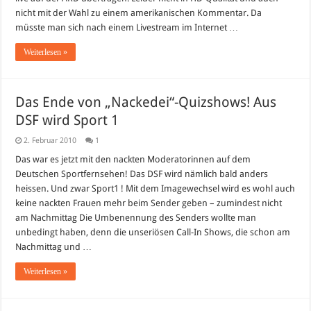
LIVE
nicht mit der Wahl zu einem amerikanischen Kommentar. Da
auf
ARD!
müsste man sich nach einem Livestream im Internet …
Weiterlesen »
Das Ende von „Nackedei“-Quizshows! Aus
DSF wird Sport 1
2. Februar 2010
1
Das war es jetzt mit den nackten Moderatorinnen auf dem
Deutschen Sportfernsehen! Das DSF wird nämlich bald anders
heissen. Und zwar Sport1 ! Mit dem Imagewechsel wird es wohl auch
keine nackten Frauen mehr beim Sender geben – zumindest nicht
am Nachmittag Die Umbenennung des Senders wollte man
unbedingt haben, denn die unseriösen Call-In Shows, die schon am
Nachmittag und …
Weiterlesen »