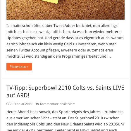
Ich hatte schon öfters über Tweet Adder berichtet, nun allerdings
möchte ich das ein wenig auffrischen, da es schon wieder mehrere
Updates gegeben hat. Und gerade dass ist es eigentlich auch, warum
es sich lohnt auch ein klein wenig Geld zu investieren, wenn man
seinen Twitter Account pflegen, erweitern oder automatisieren
möchte. Es wird ständig an dem Programm gearbeitet und …
Weiterlesen »
TV-Tipp: Superbowl 2010 Colts vs. Saints LIVE
auf ARD!
für
7. Februar 2010
Kommentare deaktiviert
TV-
Tipp:
Heute Abend ist es soweit, das Sportereignis des Jahres – zumindest
Superbowl
aus amerikanischer Sicht – steht an: Der Superbowl 2010 zwischen
2010
Colts
den Indianapolis Colts und den New Orleans Saints wird ab 23.35Uhr
vs.
live auf der ARD übertragen. Leider nicht in HD-Qualität und auch
Saints