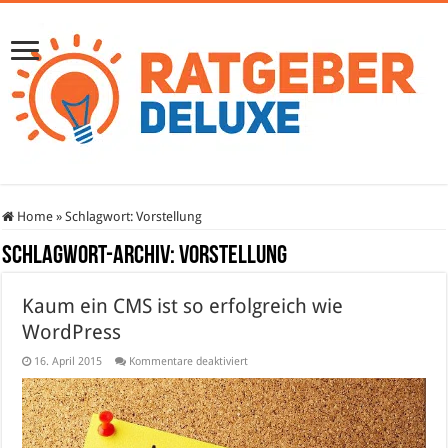
Home
»
Schlagwort:
Vorstellung
Schlagwort-Archiv:
Vorstellung
Kaum ein CMS ist so erfolgreich wie
WordPress
für
16. April 2015
Kommentare deaktiviert
Kaum
ein
CMS
ist
so
erfolgreich