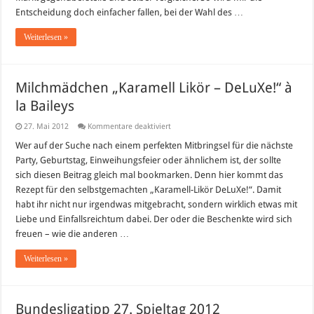
Entscheidung doch einfacher fallen, bei der Wahl des …
Weiterlesen »
Milchmädchen „Karamell Likör – DeLuXe!“ à
la Baileys
für
27. Mai 2012
Kommentare deaktiviert
Milchmädchen
„Karamell
Wer auf der Suche nach einem perfekten Mitbringsel für die nächste
Likör
Party, Geburtstag, Einweihungsfeier oder ähnlichem ist, der sollte
–
DeLuXe!“
sich diesen Beitrag gleich mal bookmarken. Denn hier kommt das
à
Rezept für den selbstgemachten „Karamell-Likör DeLuXe!“. Damit
la
Baileys
habt ihr nicht nur irgendwas mitgebracht, sondern wirklich etwas mit
Liebe und Einfallsreichtum dabei. Der oder die Beschenkte wird sich
freuen – wie die anderen …
Weiterlesen »
Bundesligatipp 27. Spieltag 2012