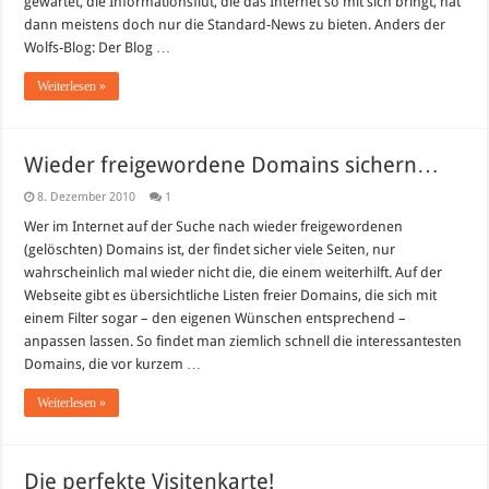
gewartet, die Informationsflut, die das Internet so mit sich bringt, hat
Wolfs-
Blog
dann meistens doch nur die Standard-News zu bieten. Anders der
Wolfs-Blog: Der Blog …
Weiterlesen »
Wieder freigewordene Domains sichern…
8. Dezember 2010
1
Wer im Internet auf der Suche nach wieder freigewordenen
(gelöschten) Domains ist, der findet sicher viele Seiten, nur
wahrscheinlich mal wieder nicht die, die einem weiterhilft. Auf der
Webseite gibt es übersichtliche Listen freier Domains, die sich mit
einem Filter sogar – den eigenen Wünschen entsprechend –
anpassen lassen. So findet man ziemlich schnell die interessantesten
Domains, die vor kurzem …
Weiterlesen »
Die perfekte Visitenkarte!