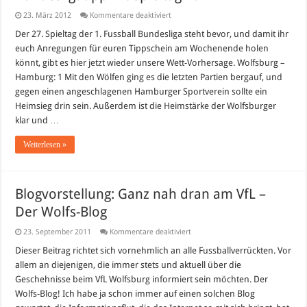
für
23. März 2012
Kommentare deaktiviert
Bundesligatipp
27.
Der 27. Spieltag der 1. Fussball Bundesliga steht bevor, und damit ihr
Spieltag
euch Anregungen für euren Tippschein am Wochenende holen
2012
könnt, gibt es hier jetzt wieder unsere Wett-Vorhersage. Wolfsburg –
Hamburg: 1 Mit den Wölfen ging es die letzten Partien bergauf, und
gegen einen angeschlagenen Hamburger Sportverein sollte ein
Heimsieg drin sein. Außerdem ist die Heimstärke der Wolfsburger
klar und …
Weiterlesen »
Blogvorstellung: Ganz nah dran am VfL –
Der Wolfs-Blog
für
23. September 2011
Kommentare deaktiviert
Blogvorstellung:
Ganz
Dieser Beitrag richtet sich vornehmlich an alle Fussballverrückten. Vor
nah
allem an diejenigen, die immer stets und aktuell über die
dran
am
Geschehnisse beim VfL Wolfsburg informiert sein möchten. Der
VfL
Wolfs-Blog! Ich habe ja schon immer auf einen solchen Blog
–
Der