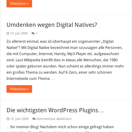
Weiterlesen »
Umdenken wegen Digital Natives?
14. Juli 2009
1
Zu allererst einmal, was ist überhaupt ein sogenannter „Digital
Native“? Mit Digital Native bezeichnet man sozusagen alle Personen,
die mit Computer, Internet, Handy, Mp3-Player etc. aufgewachsen
sind. Laut Wikipedia betriftt dies in etwas alle Menschen, die 1980
oder später geboren wurden. Nun scheint es allerdings immer mehr
ein großes Thema zu werden. Auf K-Zero, einer sehr schönen
Internetseite zum Thema …
Weiterlesen »
Die wichtigsten WordPress Plugins…
für
10. Juni 2009
Kommentare deaktiviert
Die
wichtigsten
…für meinen Blog! Nachdem mich schon einige gefragt haben
WordPress