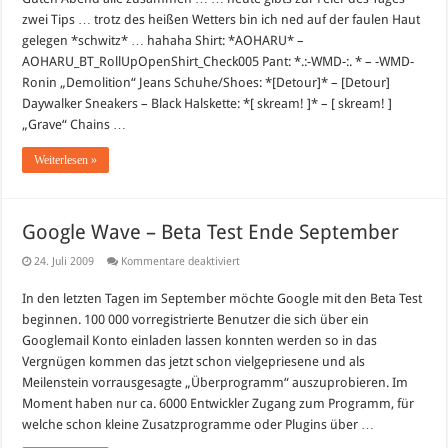
zwei Tips … trotz des heißen Wetters bin ich ned auf der faulen Haut
gelegen *schwitz* … hahaha Shirt: *AOHARU* –
AOHARU_BT_RollUpOpenShirt_Check005 Pant: *.:-WMD-:. * – -WMD-
Ronin „Demolition“ Jeans Schuhe/Shoes: *[Detour]* – [Detour]
Daywalker Sneakers – Black Halskette: *[ skream! ]* – [ skream! ]
„Grave“ Chains …
Weiterlesen »
Google Wave – Beta Test Ende September
für
24. Juli 2009
Kommentare deaktiviert
Google
Wave
In den letzten Tagen im September möchte Google mit den Beta Test
–
Beta
beginnen. 100 000 vorregistrierte Benutzer die sich über ein
Test
Ende
Googlemail Konto einladen lassen konnten werden so in das
September
Vergnügen kommen das jetzt schon vielgepriesene und als
Meilenstein vorrausgesagte „Überprogramm“ auszuprobieren. Im
Moment haben nur ca. 6000 Entwickler Zugang zum Programm, für
welche schon kleine Zusatzprogramme oder Plugins über …