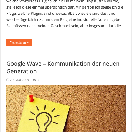
welche WordPress-Plugins ich hier in meinem Blog nutzen würde,
Plugins…
stelle ich diese einmal übersichtlich dar. Mir persönlich stellte ich die
Frage, welche Plugins sind unverzichtbar, wieviele sind das, und
welche füge ich hinzu um dem Blog eine individuelle Note zu geben.
Sie müssen nach meinen Geschmack sein, aber insgesamt darf die
…
Weiterlesen »
Google Wave – Kommunikation der neuen
Generation
29. Mai 2009
3