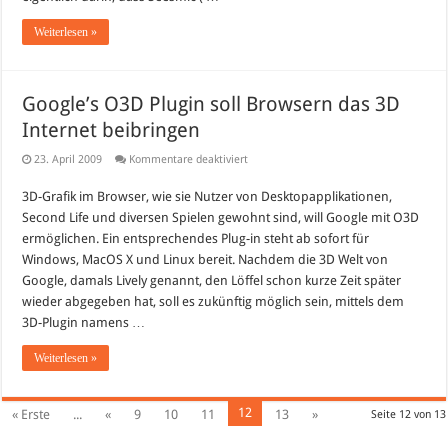
Weiterlesen »
Google’s O3D Plugin soll Browsern das 3D
Internet beibringen
für
23. April 2009
Kommentare deaktiviert
Google’s
O3D
3D-Grafik im Browser, wie sie Nutzer von Desktopapplikationen,
Plugin
soll
Second Life und diversen Spielen gewohnt sind, will Google mit O3D
Browsern
das
ermöglichen. Ein entsprechendes Plug-in steht ab sofort für
3D
Windows, MacOS X und Linux bereit. Nachdem die 3D Welt von
Internet
beibringen
Google, damals Lively genannt, den Löffel schon kurze Zeit später
wieder abgegeben hat, soll es zukünftig möglich sein, mittels dem
3D-Plugin namens …
Weiterlesen »
12
« Erste
...
«
9
10
11
13
»
Seite 12 von 13