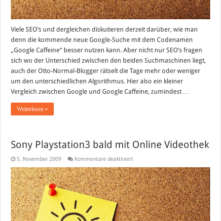
Viele SEO’s und dergleichen diskutieren derzeit darüber, wie man
denn die kommende neue Google-Suche mit dem Codenamen
„Google Caffeine“ besser nutzen kann. Aber nicht nur SEO’s fragen
sich wo der Unterschied zwischen den beiden Suchmaschinen liegt,
auch der Otto-Normal-Blogger rätselt die Tage mehr oder weniger
um den unterschiedlichen Algorithmus. Hier also ein kleiner
Vergleich zwischen Google und Google Caffeine, zumindest …
Weiterlesen »
Sony Playstation3 bald mit Online Videothek
für
5. November 2009
Kommentare deaktiviert
Sony
Playstation3
bald
mit
Online
Videothek