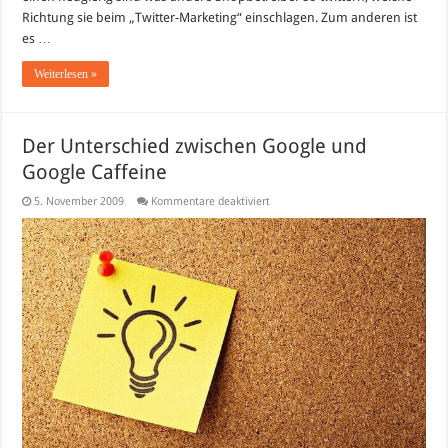
Richtung sie beim „Twitter-Marketing“ einschlagen. Zum anderen ist
es …
Weiterlesen »
Der Unterschied zwischen Google und
Google Caffeine
für
5. November 2009
Kommentare deaktiviert
Der
Unterschied
zwischen
Google
und
Google
Caffeine