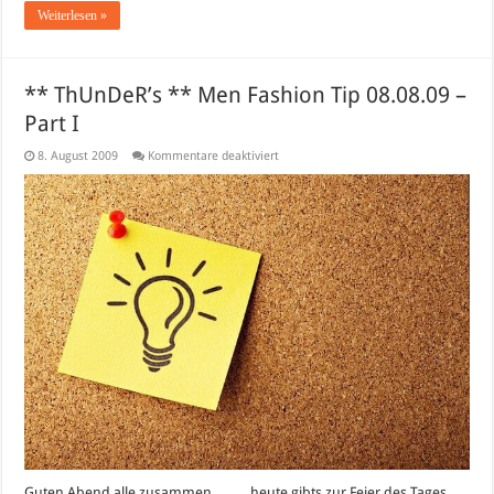
Weiterlesen »
** ThUnDeR’s ** Men Fashion Tip 08.08.09 –
Part I
für
8. August 2009
Kommentare deaktiviert
**
ThUnDeR’s
**
Men
Fashion
Tip
08.08.09
–
Part
I
Guten Abend alle zusammen … … heute gibts zur Feier des Tages