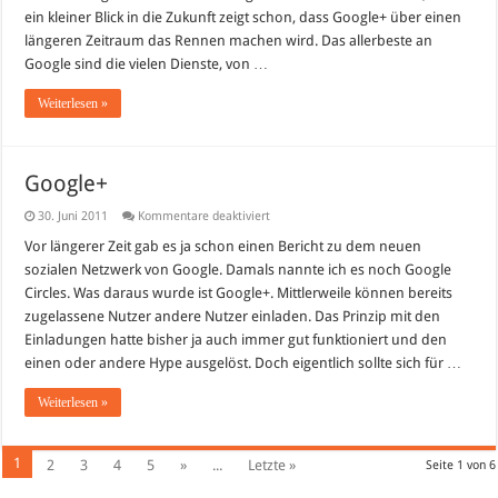
Google+
ein kleiner Blick in die Zukunft zeigt schon, dass Google+ über einen
lohnt
längeren Zeitraum das Rennen machen wird. Das allerbeste an
Google sind die vielen Dienste, von …
Weiterlesen »
Google+
für
30. Juni 2011
Kommentare deaktiviert
Google+
Vor längerer Zeit gab es ja schon einen Bericht zu dem neuen
sozialen Netzwerk von Google. Damals nannte ich es noch Google
Circles. Was daraus wurde ist Google+. Mittlerweile können bereits
zugelassene Nutzer andere Nutzer einladen. Das Prinzip mit den
Einladungen hatte bisher ja auch immer gut funktioniert und den
einen oder andere Hype ausgelöst. Doch eigentlich sollte sich für …
Weiterlesen »
1
2
3
4
5
»
...
Letzte »
Seite 1 von 6