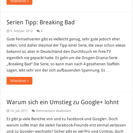
Weiterlesen »
Serien Tipp: Breaking Bad
9. Februar 2012
4
Gute Fernsehserien gibt es vielleicht genug, sehr gute jedoch eher
selten. Und daher diesmal der Tipp einer Serie, die zwar schon etwas
bekannt ist, aber in Deutschland den Durchbruch im Free-TV
eigentlich nie gepackt hatte. Es geht um die Drogen-Drama-Serie
„Breaking Bad“ Die Serie, so kann man nach 4 gesehenen Staffeln
sagen, lebt sehr von der sich aufbauenden Spannung. Es …
Weiterlesen »
Warum sich ein Umstieg zu Google+ lohnt
für
14. Juli 2011
Kommentare deaktiviert
Warum
sich
Es gibt ja viele Berichte von und zu Facebook und Google+. Doch
ein
warum sollte man die vielen Facebook-Freunde erst einmal verlassen
Umstieg
zu
und zu Google+ wechseln? Sicher gibt es viel Pro und Contras, doch