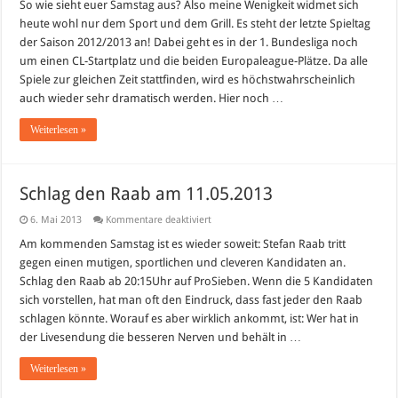
Finale
So wie sieht euer Samstag aus? Also meine Wenigkeit widmet sich
2013:
heute wohl nur dem Sport und dem Grill. Es steht der letzte Spieltag
Warm
up,
der Saison 2012/2013 an! Dabei geht es in der 1. Bundesliga noch
Prognose,TV-
um einen CL-Startplatz und die beiden Europaleague-Plätze. Da alle
Plan
und
Spiele zur gleichen Zeit stattfinden, wird es höchstwahrscheinlich
Social
Media
auch wieder sehr dramatisch werden. Hier noch …
Talk
auf
Weiterlesen »
Sky
Schlag den Raab am 11.05.2013
für
6. Mai 2013
Kommentare deaktiviert
Schlag
den
Am kommenden Samstag ist es wieder soweit: Stefan Raab tritt
Raab
gegen einen mutigen, sportlichen und cleveren Kandidaten an.
am
11.05.2013
Schlag den Raab ab 20:15Uhr auf ProSieben. Wenn die 5 Kandidaten
sich vorstellen, hat man oft den Eindruck, dass fast jeder den Raab
schlagen könnte. Worauf es aber wirklich ankommt, ist: Wer hat in
der Livesendung die besseren Nerven und behält in …
Weiterlesen »