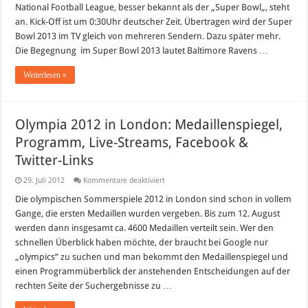
National Football League, besser bekannt als der „Super Bowl„, steht
an. Kick-Off ist um 0:30Uhr deutscher Zeit. Übertragen wird der Super
Bowl 2013 im TV gleich von mehreren Sendern. Dazu später mehr.
Die Begegnung im Super Bowl 2013 lautet Baltimore Ravens …
Weiterlesen »
Olympia 2012 in London: Medaillenspiegel,
Programm, Live-Streams, Facebook &
Twitter-Links
für
29. Juli 2012
Kommentare deaktiviert
Olympia
2012
Die olympischen Sommerspiele 2012 in London sind schon in vollem
in
Gange, die ersten Medaillen wurden vergeben. Bis zum 12. August
London:
Medaillenspiegel,
werden dann insgesamt ca. 4600 Medaillen verteilt sein. Wer den
Programm,
schnellen Überblick haben möchte, der braucht bei Google nur
Live-
Streams,
„olympics“ zu suchen und man bekommt den Medaillenspiegel und
Facebook
&
einen Programmüberblick der anstehenden Entscheidungen auf der
Twitter-
rechten Seite der Suchergebnisse zu …
Links