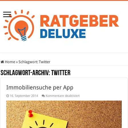
Home
»
Schlagwort:
Twitter
Schlagwort-Archiv:
Twitter
Immobiliensuche per App
für
16. September 2014
Kommentare deaktiviert
Immobiliensuche
per
App