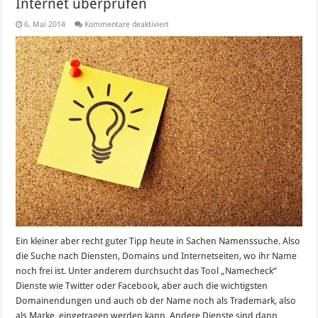
Internet überprüfen
für
6. Mai 2014
Kommentare deaktiviert
Namecheck:
Namen
auf
Verfügbarkeit
im
Internet
überprüfen
Ein kleiner aber recht guter Tipp heute in Sachen Namenssuche. Also
die Suche nach Diensten, Domains und Internetseiten, wo ihr Name
noch frei ist. Unter anderem durchsucht das Tool „Namecheck“
Dienste wie Twitter oder Facebook, aber auch die wichtigsten
Domainendungen und auch ob der Name noch als Trademark, also
als Marke, eingetragen werden kann. Andere Dienste sind dann