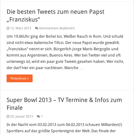
Die besten Tweets zum neuen Papst
„Franziskus“
für
13. März 2013
Kommentare deaktiviert
Die
besten
Um 19.06Uhr ging der Bohei los. Weißer Rauch in Rom. Und schuld
Tweets
sind nicht etwa italienische Tifosi. Der neue Papst wurde gewählt.
zum
neuen
„Franziskus“ nennt er sich. Bürgerlich Jorge Mario Bergoglio und
Papst
kommt aus Argentinien, Buenos Aires. Wer bei Twitter viel und oft
„Franziskus“
unterwegs ist, wird ein paar gute Tweets gesehen haben. Wer nicht,
der darf hier ein paar nachlesen. Manche …
Weiterlesen »
Super Bowl 2013 – TV Termine & Infos zum
Finale
20. Januar 2013
1
In der Nacht vom 03.02.2013 zum 04.02.2013 schauen Milliarden(!)
Sportfans auf das größte Sportereignis der Welt. Das Finale der