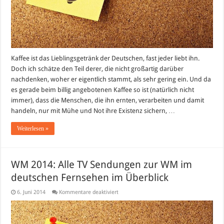
Kaffee ist das Lieblingsgetränk der Deutschen, fast jeder liebt ihn.
Doch ich schätze den Teil derer, die nicht großartig darüber
nachdenken, woher er eigentlich stammt, als sehr gering ein. Und da
es gerade beim billig angebotenen Kaffee so ist (natürlich nicht
immer), dass die Menschen, die ihn ernten, verarbeiten und damit
handeln, nur mit Mühe und Not ihre Existenz sichern, …
Weiterlesen »
WM 2014: Alle TV Sendungen zur WM im
deutschen Fernsehen im Überblick
für
6. Juni 2014
Kommentare deaktiviert
WM
2014:
Alle
TV