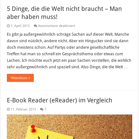
5 Dinge, die die Welt nicht braucht – Man
aber haben muss!
für
7. April 2013
Kommentare deaktiviert
5
Dinge,
Es gibt ja außergewöhnlich schräge Sachen auf dieser Welt. Manche
die
davon sind nützlich, andere nicht. Aber ein Hingucker sind sie dann
die
Welt
doch meistens schon. Auf Partys oder andere gesellschaftliche
nicht
Treffen hat man so schnell ein Gesprächsthema oder etwas zum
braucht
–
Lachen. Ich möchte euch jetzt ein paar Sachen vorstellen, die wirklich
Man
aber
sehr außergewöhnlich und speziell sind. Also Dinge, die die Welt …
haben
muss!
Weiterlesen »
E-Book Reader (eReader) im Vergleich
11. Februar 2013
7