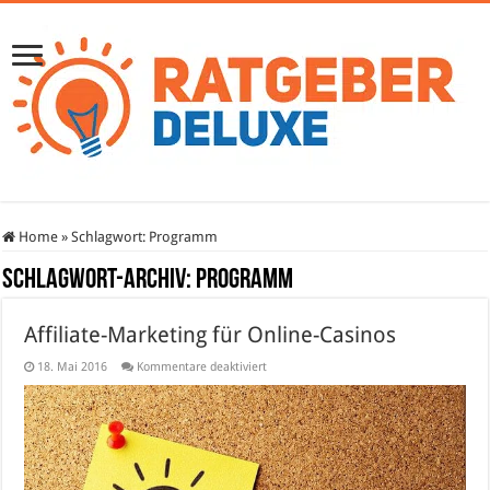
Home
»
Schlagwort:
Programm
Schlagwort-Archiv:
Programm
Affiliate-Marketing für Online-Casinos
für
18. Mai 2016
Kommentare deaktiviert
Affiliate-
Marketing
für
Online-
Casinos