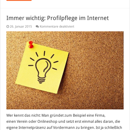
Immer wichtig: Profilpflege im Internet
für
26. Januar 2015
Kommentare deaktiviert
Immer
wichtig:
Profilpflege
im
Internet
Wer kennt das nicht: Man gründet zum Beispiel eine Firma,
einen Verein oder Onlineshop und setzt erst einmal alles daran, die
eigene Internetpräsenz auf Vordermann zu bringen. Ist ja schließlich