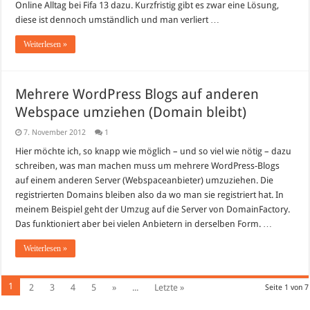
Online Alltag bei Fifa 13 dazu. Kurzfristig gibt es zwar eine Lösung,
Online
Pass
diese ist dennoch umständlich und man verliert …
–
Eine
Weiterlesen »
kurzfristige
Problemlösung
Mehrere WordPress Blogs auf anderen
Webspace umziehen (Domain bleibt)
7. November 2012
1
Hier möchte ich, so knapp wie möglich – und so viel wie nötig – dazu
schreiben, was man machen muss um mehrere WordPress-Blogs
auf einem anderen Server (Webspaceanbieter) umzuziehen. Die
registrierten Domains bleiben also da wo man sie registriert hat. In
meinem Beispiel geht der Umzug auf die Server von DomainFactory.
Das funktioniert aber bei vielen Anbietern in derselben Form. …
Weiterlesen »
1
2
3
4
5
»
...
Letzte »
Seite 1 von 7