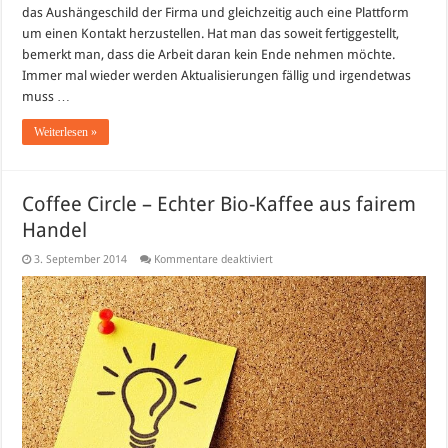
das Aushängeschild der Firma und gleichzeitig auch eine Plattform
um einen Kontakt herzustellen. Hat man das soweit fertiggestellt,
bemerkt man, dass die Arbeit daran kein Ende nehmen möchte.
Immer mal wieder werden Aktualisierungen fällig und irgendetwas
muss …
Weiterlesen »
Coffee Circle – Echter Bio-Kaffee aus fairem
Handel
für
3. September 2014
Kommentare deaktiviert
Coffee
Circle
–
Echter
Bio-
Kaffee
aus
fairem
Handel