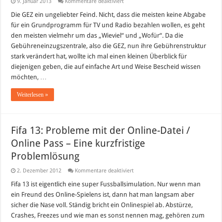
für
9. Januar 2013
Kommentare deaktiviert
GEZ
–
Die GEZ ein ungeliebter Feind. Nicht, dass die meisten keine Abgabe
Ein
für ein Grundprogramm für TV und Radio bezahlen wollen, es geht
Überblick
über
den meisten vielmehr um das „Wieviel“ und „Wofür“. Da die
die
Gebühreneinzugszentrale, also die GEZ, nun ihre Gebührenstruktur
neuen
Rundfunkgebühren
stark verändert hat, wollte ich mal einen kleinen Überblick für
diejenigen geben, die auf einfache Art und Weise Bescheid wissen
möchten, …
Weiterlesen »
Fifa 13: Probleme mit der Online-Datei /
Online Pass – Eine kurzfristige
Problemlösung
für
2. Dezember 2012
Kommentare deaktiviert
Fifa
13:
Fifa 13 ist eigentlich eine super Fussballsimulation. Nur wenn man
Probleme
ein Freund des Online-Spielens ist, dann hat man langsam aber
mit
der
sicher die Nase voll. Ständig bricht ein Onlinespiel ab. Abstürze,
Online-
Crashes, Freezes und wie man es sonst nennen mag, gehören zum
Datei
/