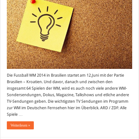
Sendungen
zur
WM
im
deutschen
Fernsehen
im
Überblick
Die Fussball WM 2014 in Brasilien startet am 12.Juni mit der Partie
Brasilien – Kroatien. Und davor, danach und zwischen den
insgesamt 64 Spielen der WM, wird es auch noch viele andere WM-
Sondersendungen, Dokus, Magazine, Talkshows und etliche andere
TV-Sendungen geben. Die wichtigsten TV Sendungen im Programm
zur WM im Deutschen Fernsehen hier im Überblick. ARD / ZDF: Alle
Spiele …
Weiterlesen »