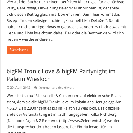
„Karamell
Wer auf der Suche nach einem perfekten Mitbringsel für die nächste
Likör
Party, Geburtstag, Einweihungsfeier oder ähnlichem ist, der sollte
–
DeLuXe!“
sich diesen Beitrag gleich mal bookmarken. Denn hier kommt das
à
Rezept für den selbstgemachten „Karamell-Likör DeLuXe!“. Damit
la
Baileys
habt ihr nicht nur irgendwas mitgebracht, sondern wirklich etwas mit
Liebe und Einfallsreichtum dabei. Der oder die Beschenkte wird sich
freuen – wie die anderen …
Weiterlesen »
bigFM Tronic Love & bigFM Partynight im
Palatin Wiesloch
für
29. April 2012
Kommentare deaktiviert
bigFM
Tronic
Wer nicht so auf Blaskapelle & Co sondern auf elektronische Beats
Love
steht, dem sie die bigFM Tronic Love im Palatin ans Herz gelegt. Am
&
bigFM
4.5.2012 ab 22Uhr geht es los im Palatin zu Wiesloch. Das offizielle
Partynight
Ende der Veranstaltung ist mit 3Uhr angegeben. Falko Richtberg
im
Palatin
(Facebook Page) & 2 Elements (http://www.2elements.biz) werden
Wiesloch
die Lautsprecher dort beben lassen. Der Eintritt kostet 10€ im