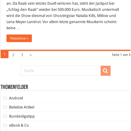
2.
an. Da Raab sein letztes Duell verloren hat, steht der Jackpot bei
April
„Schlag den Raab“ wieder bei 500.000 Euro. Musikalisch untermalt
2011
wird die Show diesmal von Shootingstar Natalia Kills, Millow und
Lena Meyer-Landrut. Vor allem letzte genannte Musikerin scheint
keine …
Weiterlesen »
1
2
3
»
Seite 1 von 3
Themenfelder
Android
Beliebte Artikel
Bundesligatipp
eBook & Co