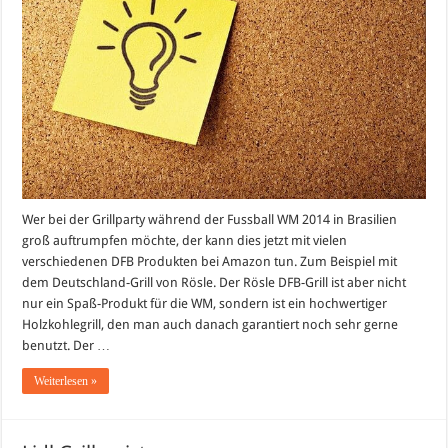
für
die
WM
Grillparty
Wer bei der Grillparty während der Fussball WM 2014 in Brasilien
groß auftrumpfen möchte, der kann dies jetzt mit vielen
verschiedenen DFB Produkten bei Amazon tun. Zum Beispiel mit
dem Deutschland-Grill von Rösle. Der Rösle DFB-Grill ist aber nicht
nur ein Spaß-Produkt für die WM, sondern ist ein hochwertiger
Holzkohlegrill, den man auch danach garantiert noch sehr gerne
benutzt. Der …
Weiterlesen »