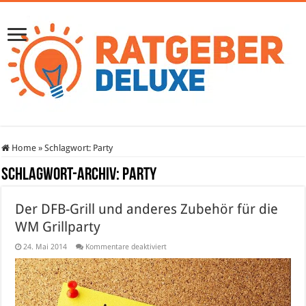
Home
»
Schlagwort:
Party
Schlagwort-Archiv:
Party
Der DFB-Grill und anderes Zubehör für die
WM Grillparty
für
24. Mai 2014
Kommentare deaktiviert
Der
DFB-
Grill
und
anderes
Zubehör