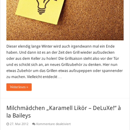
Dieser elendig lange Winter wird auch irgendwann mal ein Ende
haben. Und dann ist es an der Zeit den Grill wieder aufzudecken
oder aus dem Keller zu holen! Die Grillsaison steht also vor der Tür
und es schickt sich an, an neues Grillzubehör zu denken. Hier nun
etwas Zubehör um das Grillen etwas aufzupeppen oder spannender
zu machen. Vielleicht entdeckt …
Weiterlesen »
Milchmädchen „Karamell Likör – DeLuXe!“ à
la Baileys
für
27. Mai 2012
Kommentare deaktiviert
Milchmädchen