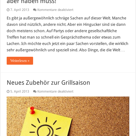
aber haben muss!
für
7. April 2013
Kommentare deaktiviert
5
Dinge,
Es gibt ja außergewöhnlich schräge Sachen auf dieser Welt. Manche
die
davon sind nützlich, andere nicht. Aber ein Hingucker sind sie dann
die
Welt
doch meistens schon. Auf Partys oder andere gesellschaftliche
nicht
Treffen hat man so schnell ein Gesprächsthema oder etwas zum
braucht
–
Lachen. Ich möchte euch jetzt ein paar Sachen vorstellen, die wirklich
Man
aber
sehr außergewöhnlich und speziell sind. Also Dinge, die die Welt …
haben
muss!
Weiterlesen »
Neues Zubehör zur Grillsaison
für
5. April 2013
Kommentare deaktiviert
Neues
Zubehör
zur
Grillsaison