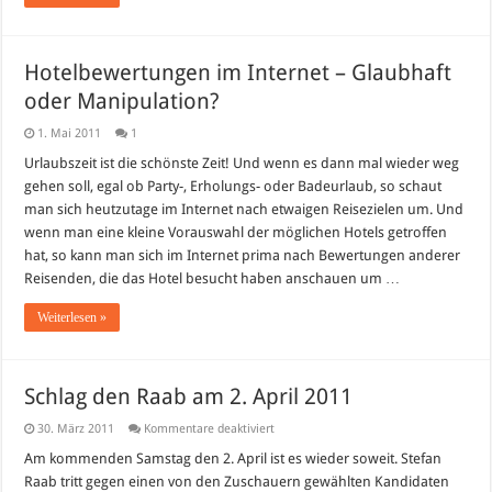
Hotelbewertungen im Internet – Glaubhaft
oder Manipulation?
1. Mai 2011
1
Urlaubszeit ist die schönste Zeit! Und wenn es dann mal wieder weg
gehen soll, egal ob Party-, Erholungs- oder Badeurlaub, so schaut
man sich heutzutage im Internet nach etwaigen Reisezielen um. Und
wenn man eine kleine Vorauswahl der möglichen Hotels getroffen
hat, so kann man sich im Internet prima nach Bewertungen anderer
Reisenden, die das Hotel besucht haben anschauen um …
Weiterlesen »
Schlag den Raab am 2. April 2011
für
30. März 2011
Kommentare deaktiviert
Schlag
den
Am kommenden Samstag den 2. April ist es wieder soweit. Stefan
Raab
Raab tritt gegen einen von den Zuschauern gewählten Kandidaten
am