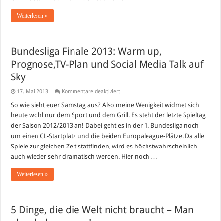
Weiterlesen »
Bundesliga Finale 2013: Warm up,
Prognose,TV-Plan und Social Media Talk auf
Sky
für
17. Mai 2013
Kommentare deaktiviert
Bundesliga
Finale
So wie sieht euer Samstag aus? Also meine Wenigkeit widmet sich
2013:
heute wohl nur dem Sport und dem Grill. Es steht der letzte Spieltag
Warm
up,
der Saison 2012/2013 an! Dabei geht es in der 1. Bundesliga noch
Prognose,TV-
um einen CL-Startplatz und die beiden Europaleague-Plätze. Da alle
Plan
und
Spiele zur gleichen Zeit stattfinden, wird es höchstwahrscheinlich
Social
Media
auch wieder sehr dramatisch werden. Hier noch …
Talk
auf
Weiterlesen »
Sky
5 Dinge, die die Welt nicht braucht – Man