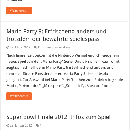
Vorverkauf …
Weiterlesen »
Mario Party 9: Erfrischend anders und
trotzdem der bewährte Spielespass
für
29. März 2012
Kommentare deaktiviert
Mario
Party
Nach langer Zeit bekommt die Nintendo Wii mal endlich wieder ein
9:
neues Spiel von der „Mario Party“-Serie. Und ob sich ein Kauf lohnt,
Erfrischend
anders
zeigt sich schnell, denn Mario Party 9 ist erfrischend anders und
und
dennoch für alle Fans der älteren Mario Party Spielen absolut
trotzdem
der
geeignet. Zur Auswahl bei Mario Party 9 stehen zum Spielen folgende
bewährte
Spielespass
Modi: „Partymodus“, „Minispiele“, „Solospiel“, „Museum“ oder …
Weiterlesen »
Super Bowl Finale 2012: Infos zum Spiel
29. Januar 2012
1