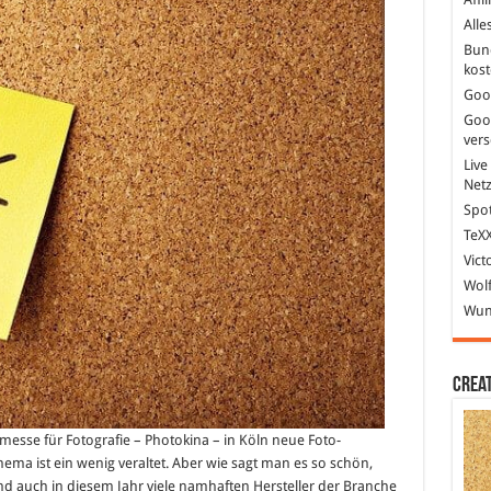
Alle
Bun
kost
Goo
Goo
ver
Live
Net
Spot
TeXX
Vict
Wolf
Wund
Crea
itmesse für Fotografie – Photokina – in Köln neue Foto-
ema ist ein wenig veraltet. Aber wie sagt man es so schön,
sind auch in diesem Jahr viele namhaften Hersteller der Branche