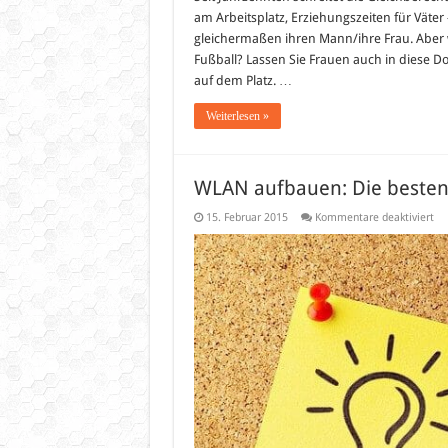
am Arbeitsplatz, Erziehungszeiten für Väte
gleichermaßen ihren Mann/ihre Frau. Aber 
Fußball? Lassen Sie Frauen auch in diese D
auf dem Platz. …
Weiterlesen »
WLAN aufbauen: Die beste
für
15. Februar 2015
Kommentare deaktiviert
WL
au
Di
be
5G
Ro