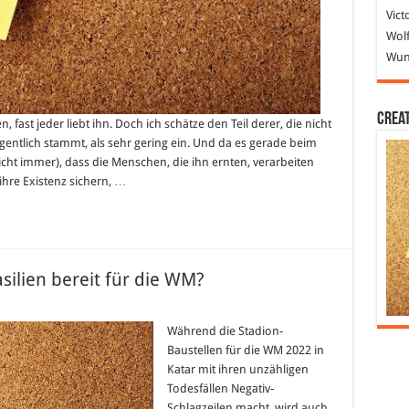
Vict
Wolf
Wund
Crea
, fast jeder liebt ihn. Doch ich schätze den Teil derer, die nicht
entlich stammt, als sehr gering ein. Und da es gerade beim
nicht immer), dass die Menschen, die ihn ernten, verarbeiten
hre Existenz sichern, …
silien bereit für die WM?
4:
Während die Stadion-
Baustellen für die WM 2022 in
ien
Katar mit ihren unzähligen
ilien
Todesfällen Negativ-
it
Schlagzeilen macht, wird auch