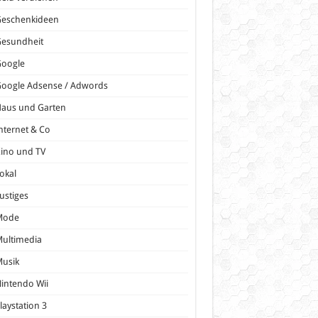
Geschenkideen
Gesundheit
Google
oogle Adsense / Adwords
Haus und Garten
nternet & Co
ino und TV
okal
ustiges
Mode
ultimedia
Musik
intendo Wii
laystation 3