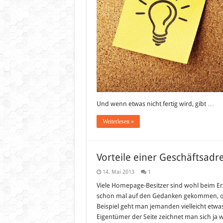
die
WM
Und wenn etwas nicht fertig wird, gibt …
Weiterlesen »
Vorteile einer Geschäftsadr
14. Mai 2013
1
Viele Homepage-Besitzer sind wohl beim Erst
schon mal auf den Gedanken gekommen, ob 
Beispiel geht man jemanden vielleicht etwa
Eigentümer der Seite zeichnet man sich ja 