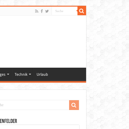
ges
Technik
Urlaub
enfelder