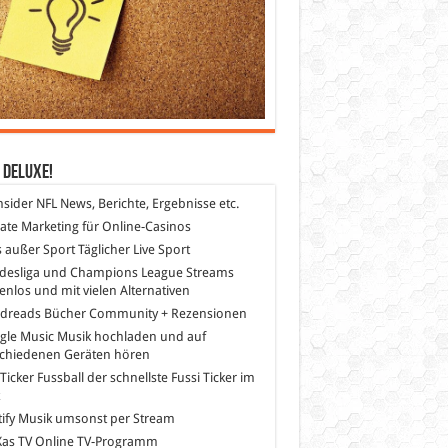
 DeLuXe!
nsider
NFL News, Berichte, Ergebnisse etc.
liate Marketing
für Online-Casinos
s außer Sport
Täglicher Live Sport
desliga und Champions League Streams
enlos und mit vielen Alternativen
dreads
Bücher Community + Rezensionen
gle Music
Musik hochladen und auf
schiedenen Geräten hören
 Ticker Fussball
der schnellste Fussi Ticker im
z
ify
Musik umsonst per Stream
as TV
Online TV-Programm