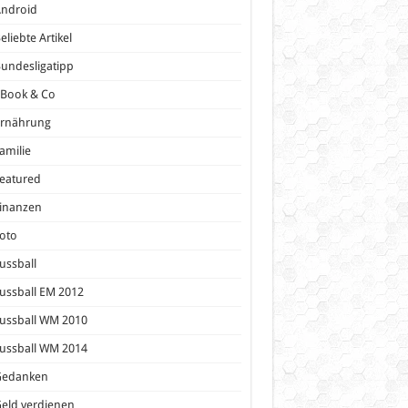
Android
eliebte Artikel
undesligatipp
eBook & Co
Ernährung
amilie
eatured
inanzen
oto
ussball
ussball EM 2012
ussball WM 2010
ussball WM 2014
Gedanken
eld verdienen