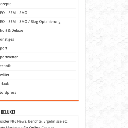
Rezepte
SEO – SEM – SMO
EO – SEM – SMO / Blog-Optimierung
hort & Deluxe
onstiges
port
portwetten
echnik
witter
Urlaub
Wordpress
 DeLuXe!
nsider
NFL News, Berichte, Ergebnisse etc.
liate Marketing
für Online-Casinos