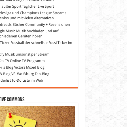
s außer Sport
Täglicher Live Sport
desliga und Champions League Streams
enlos und mit vielen Alternativen
dreads
Bücher Community + Rezensionen
gle Music
Musik hochladen und auf
schiedenen Geräten hören
 Ticker Fussball
der schnellste Fussi Ticker im
z
ify
Musik umsonst per Stream
as TV
Online TV-Programm
or's Blog
Victors Mixed Blog
s-Blog
VfL Wolfsburg Fan-Blog
erlist
To-Do Liste im Web
tive Commons