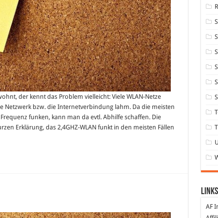
S
S
S
S
hnt, der kennt das Problem vielleicht: Viele WLAN-Netze
S
ne Netzwerk bzw. die Internetverbindung lahm. Da die meisten
T
requenz funken, kann man da evtl. Abhilfe schaffen. Die
T
rzen Erklärung, das 2,4GHZ-WLAN funkt in den meisten Fällen
Links
r
AF I
otokina
14
Affi