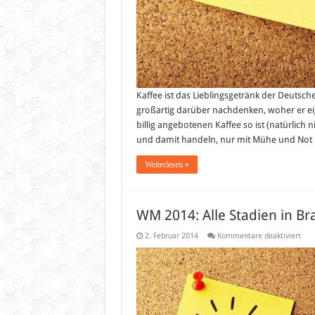
Kaffee ist das Lieblingsgetränk der Deutschen
großartig darüber nachdenken, woher er eig
billig angebotenen Kaffee so ist (natürlich 
und damit handeln, nur mit Mühe und Not i
Weiterlesen »
WM 2014: Alle Stadien in Bra
für
2. Februar 2014
Kommentare deaktiviert
WM
201
Alle
Stad
in
Bras
bere
für