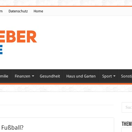
um
Datenschutz
Home
milie
Finanzen
Gesundheit
Haus und Garten
Sport
Sonsti
Them
 Fußball?