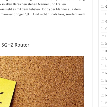
r – in allen Bereichen stehen Männer und Frauen
wie sieht es mit dem liebsten Hobby der Männer aus, dem
omäne eindringen? JA!!! Und nicht nur als Fans, sondern auch
G
I
n 5GHZ Router
K
AN
fbauen:
L
e
sten
L
HZ
uter
M
N
P