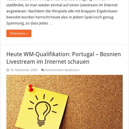
stattfindet, ist man wieder einmal auf einen Livestream im Internet
angewiesen. Nachdem die Hinspiele alle mit knappen Ergebnissen
beendet wurden herrscht heute also in jedem Spiel noch genug
Spannung, so dass jedes …
Weiterlesen »
Heute WM-Qualifikation: Portugal – Bosnien
Livestream im Internet schauen
für
14. November 2009
Kommentare deaktiviert
Heute
WM-
Qualifikation:
Portugal
–
Bosnien
Livestream
im
Internet
schauen