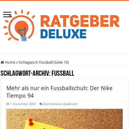
Home
»
Schlagwort:
Fussball
(Seite 10)
Schlagwort-Archiv:
Fussball
Mehr als nur ein Fussballschuh: Der Nike
Tiempo 94
für
1. Dezember 2009
Kommentare deaktiviert
Mehr
als
nur
ein
Fussballschuh:
Der