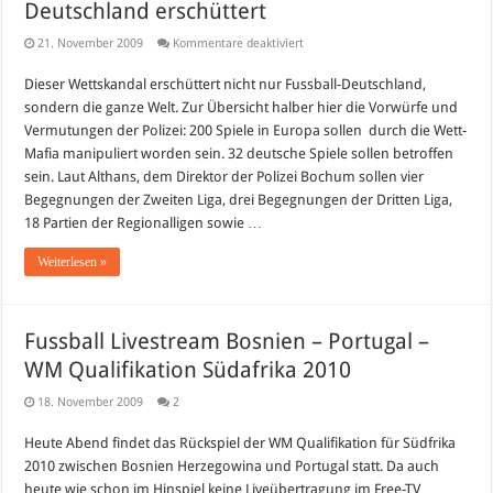
Deutschland erschüttert
für
21. November 2009
Kommentare deaktiviert
Der
große
Dieser Wettskandal erschüttert nicht nur Fussball-Deutschland,
Wettskandal
in
sondern die ganze Welt. Zur Übersicht halber hier die Vorwürfe und
Europa
–
Vermutungen der Polizei: 200 Spiele in Europa sollen durch die Wett-
Fussball-
Mafia manipuliert worden sein. 32 deutsche Spiele sollen betroffen
Deutschland
erschüttert
sein. Laut Althans, dem Direktor der Polizei Bochum sollen vier
Begegnungen der Zweiten Liga, drei Begegnungen der Dritten Liga,
18 Partien der Regionalligen sowie …
Weiterlesen »
Fussball Livestream Bosnien – Portugal –
WM Qualifikation Südafrika 2010
18. November 2009
2
Heute Abend findet das Rückspiel der WM Qualifikation für Südfrika
2010 zwischen Bosnien Herzegowina und Portugal statt. Da auch
heute wie schon im Hinspiel keine Liveübertragung im Free-TV