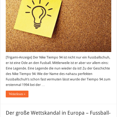
Nike
Tiempo
94
[Trigami-Anzeige] Der Nike Tiempo 94 ist nicht nur ein Fussballschuh,
er ist eine Ode an den Fusball. Mittlerweile ist er aber vor allem eins:
Eine Legende. Eine Legende die nun wieder da ist! Zu der Geschichte
des Nike Tiempo 94: Wie der Name des nahazu perfekten
Fussballschuh’s schon fast vermuten lässt wurde der Tiempo 94 zum
erstenmal 1994 bei der …
Weiterlesen »
Der große Wettskandal in Europa – Fussball-