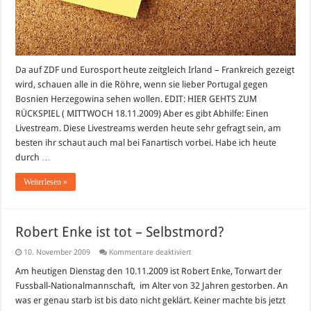
Da auf ZDF und Eurosport heute zeitgleich Irland – Frankreich gezeigt
wird, schauen alle in die Röhre, wenn sie lieber Portugal gegen
Bosnien Herzegowina sehen wollen. EDIT: HIER GEHTS ZUM
RÜCKSPIEL ( MITTWOCH 18.11.2009) Aber es gibt Abhilfe: Einen
Livestream. Diese Livestreams werden heute sehr gefragt sein, am
besten ihr schaut auch mal bei Fanartisch vorbei. Habe ich heute
durch …
Weiterlesen »
Robert Enke ist tot – Selbstmord?
für
10. November 2009
Kommentare deaktiviert
Robert
Enke
Am heutigen Dienstag den 10.11.2009 ist Robert Enke, Torwart der
ist
Fussball-Nationalmannschaft, im Alter von 32 Jahren gestorben. An
tot
–
was er genau starb ist bis dato nicht geklärt. Keiner machte bis jetzt
Selbstmord?