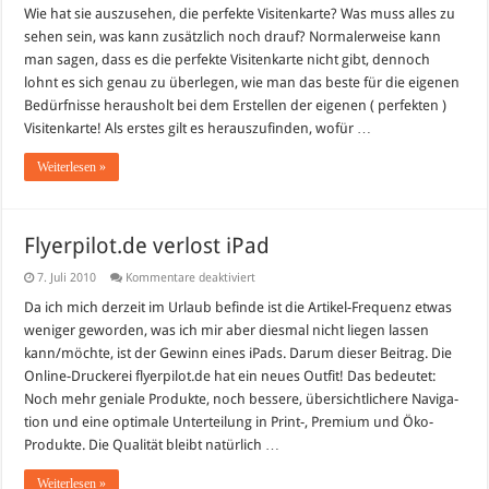
Wie hat sie auszusehen, die perfekte Visitenkarte? Was muss alles zu
sehen sein, was kann zusätzlich noch drauf? Normalerweise kann
man sagen, dass es die perfekte Visitenkarte nicht gibt, dennoch
lohnt es sich genau zu überlegen, wie man das beste für die eigenen
Bedürfnisse herausholt bei dem Erstellen der eigenen ( perfekten )
Visitenkarte! Als erstes gilt es herauszufinden, wofür …
Weiterlesen »
Flyerpilot.de verlost iPad
für
7. Juli 2010
Kommentare deaktiviert
Flyerpilot.de
verlost
Da ich mich derzeit im Urlaub befinde ist die Artikel-Frequenz etwas
iPad
weniger geworden, was ich mir aber diesmal nicht liegen lassen
kann/möchte, ist der Gewinn eines iPads. Darum dieser Beitrag. Die
Online-Druckerei flyerpilot.de hat ein neues Out­fit! Das bedeu­tet:
Noch mehr geniale Pro­dukte, noch bes­sere, über­sicht­li­chere Navi­ga­
tion und eine opti­male Unter­tei­lung in Print-, Pre­mium und Öko-
Produkte. Die Qua­li­tät bleibt natür­lich …
Weiterlesen »