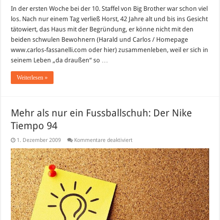
Big
Brother
In der ersten Woche bei der 10. Staffel von Big Brother war schon viel
10:
los. Nach nur einem Tag verließ Horst, 42 Jahre alt und bis ins Gesicht
Erste
Pöbeleien
tätowiert, das Haus mit der Begründung, er könne nicht mit den
–
beiden schwulen Bewohnern (Harald und Carlos / Homepage
Wer
fliegt
www.carlos-fassanelli.com oder hier) zusammenleben, weil er sich in
heute
Abend?
seinem Leben „da draußen“ so …
Weiterlesen »
Mehr als nur ein Fussballschuh: Der Nike
Tiempo 94
für
1. Dezember 2009
Kommentare deaktiviert
Mehr
als
nur
ein
Fussballschuh:
Der
Nike
Tiempo
94