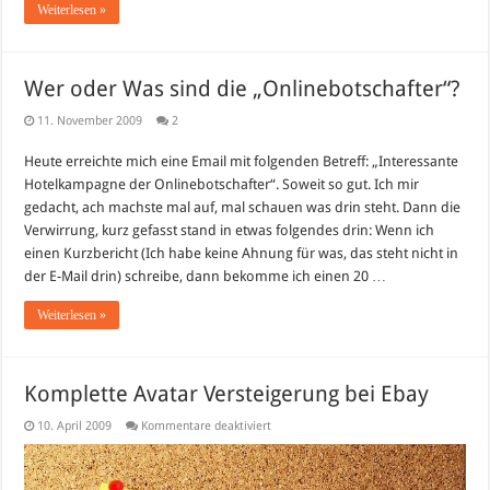
Weiterlesen »
Wer oder Was sind die „Onlinebotschafter“?
11. November 2009
2
Heute erreichte mich eine Email mit folgenden Betreff: „Interessante
Hotelkampagne der Onlinebotschafter“. Soweit so gut. Ich mir
gedacht, ach machste mal auf, mal schauen was drin steht. Dann die
Verwirrung, kurz gefasst stand in etwas folgendes drin: Wenn ich
einen Kurzbericht (Ich habe keine Ahnung für was, das steht nicht in
der E-Mail drin) schreibe, dann bekomme ich einen 20 …
Weiterlesen »
Komplette Avatar Versteigerung bei Ebay
für
10. April 2009
Kommentare deaktiviert
Komplette
Avatar
Versteigerung
bei