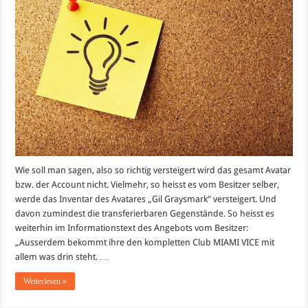
Ebay
Wie soll man sagen, also so richtig versteigert wird das gesamt Avatar
bzw. der Account nicht. Vielmehr, so heisst es vom Besitzer selber,
werde das Inventar des Avatares „Gil Graysmark“ versteigert. Und
davon zumindest die transferierbaren Gegenstände. So heisst es
weiterhin im Informationstext des Angebots vom Besitzer:
„Ausserdem bekommt ihre den kompletten Club MIAMI VICE mit
allem was drin steht. …
Weiterlesen »