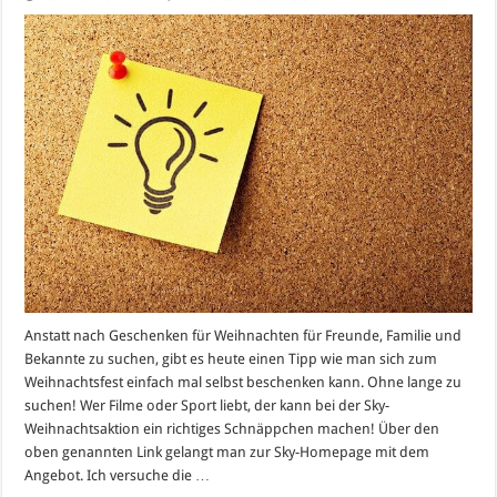
Das
Sky
Weihnachtspaket
–
sich
einfach
mal
selbst
beschenken!
Anstatt nach Geschenken für Weihnachten für Freunde, Familie und
Bekannte zu suchen, gibt es heute einen Tipp wie man sich zum
Weihnachtsfest einfach mal selbst beschenken kann. Ohne lange zu
suchen! Wer Filme oder Sport liebt, der kann bei der Sky-
Weihnachtsaktion ein richtiges Schnäppchen machen! Über den
oben genannten Link gelangt man zur Sky-Homepage mit dem
Angebot. Ich versuche die …