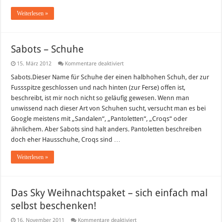
Weiterlesen »
Sabots – Schuhe
für
15. März 2012
Kommentare deaktiviert
Sabots
–
Sabots.Dieser Name für Schuhe der einen halbhohen Schuh, der zur
Schuhe
Fussspitze geschlossen und nach hinten (zur Ferse) offen ist,
beschreibt, ist mir noch nicht so geläufig gewesen. Wenn man
unwissend nach dieser Art von Schuhen sucht, versucht man es bei
Google meistens mit „Sandalen“, „Pantoletten“, „Croqs“ oder
ähnlichem. Aber Sabots sind halt anders. Pantoletten beschreiben
doch eher Hausschuhe, Croqs sind …
Weiterlesen »
Das Sky Weihnachtspaket – sich einfach mal
selbst beschenken!
für
16. November 2011
Kommentare deaktiviert