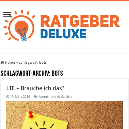
Home
»
Schlagwort:
Bots
Schlagwort-Archiv:
Bots
LTE – Brauche ich das?
für
17. März 2016
Kommentare deaktiviert
LTE
–
Brauche
ich
das?