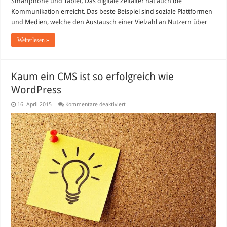
Smartphone und Tablet. Das digitale Zeitalter hat auch die
Kommunikation erreicht. Das beste Beispiel sind soziale Plattformen
und Medien, welche den Austausch einer Vielzahl an Nutzern über …
Weiterlesen »
Kaum ein CMS ist so erfolgreich wie
WordPress
für
16. April 2015
Kommentare deaktiviert
Kaum
ein
CMS
ist
so
erfolgreich
wie
WordPress