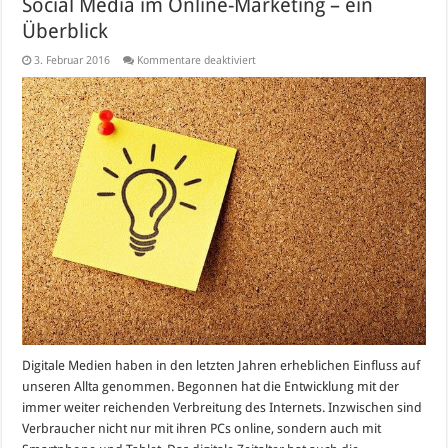
Social Media im Online-Marketing – ein
Überblick
für
3. Februar 2016
Kommentare deaktiviert
Social
Media
im
Online-
Marketing
–
ein
Überblick
Digitale Medien haben in den letzten Jahren erheblichen Einfluss auf
unseren Allta genommen. Begonnen hat die Entwicklung mit der
immer weiter reichenden Verbreitung des Internets. Inzwischen sind
Verbraucher nicht nur mit ihren PCs online, sondern auch mit