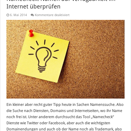
Internet überprüfen
für
6. Mai 2014
Kommentare deaktiviert
Namecheck:
Namen
auf
Verfügbarkeit
im
Internet
überprüfen
Ein kleiner aber recht guter Tipp heute in Sachen Namenssuche. Also
die Suche nach Diensten, Domains und Internetseiten, wo ihr Name
noch frei ist. Unter anderem durchsucht das Tool „Namecheck“
Dienste wie Twitter oder Facebook, aber auch die wichtigsten
Domainendungen und auch ob der Name noch als Trademark, also