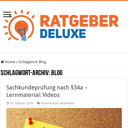
Home
»
Schlagwort:
Blog
Schlagwort-Archiv:
Blog
Sachkundeprüfung nach §34a –
Lernmaterial: Videos
für
14. Februar 2016
Kommentare deaktiviert
Sachkundeprüfung
nach
§34a
–
Lernmaterial:
Videos