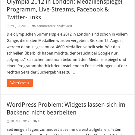
Olympia 2012 in London: Medaillenspiegel,
Programm, Live-Streams, Facebook &
Twitter-Links
für
29. Juli 2012
Kommentare deaktiviert
Olympia
2012
Die olympischen Sommerspiele 2012 in London sind schon in vollem
in
Gange, die ersten Medaillen wurden vergeben. Bis zum 12. August
London:
Medaillenspiegel,
werden dann insgesamt ca. 4600 Medaillen verteilt sein. Wer den
Programm,
schnellen Überblick haben möchte, der braucht bei Google nur
Live-
Streams,
„olympics“ zu suchen und man bekommt den Medaillenspiegel und
Facebook
&
einen Programmüberblick der anstehenden Entscheidungen auf der
Twitter-
rechten Seite der Suchergebnisse zu …
Links
Weiterlesen »
WordPress Problem: Widgets lassen sich im
Backend nicht bearbeiten
18. Mai 2012
16
Seit einigen Tagen, zumindest ist es mir da erst aufgefallen, ließen