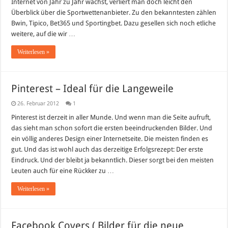
Internet von Jahr zu Jahr wächst, verliert man doch leicht den
Test
Überblick über die Sportwettenanbieter. Zu den bekanntesten zählen
Bwin, Tipico, Bet365 und Sportingbet. Dazu gesellen sich noch etliche
weitere, auf die wir …
Weiterlesen »
Pinterest – Ideal für die Langeweile
26. Februar 2012
1
Pinterest ist derzeit in aller Munde. Und wenn man die Seite aufruft,
das sieht man schon sofort die ersten beeindruckenden Bilder. Und
ein völlig anderes Design einer Internetseite. Die meisten finden es
gut. Und das ist wohl auch das derzeitige Erfolgsrezept: Der erste
Eindruck. Und der bleibt ja bekanntlich. Dieser sorgt bei den meisten
Leuten auch für eine Rückker zu …
Weiterlesen »
Facebook Covers ( Bilder für die neue