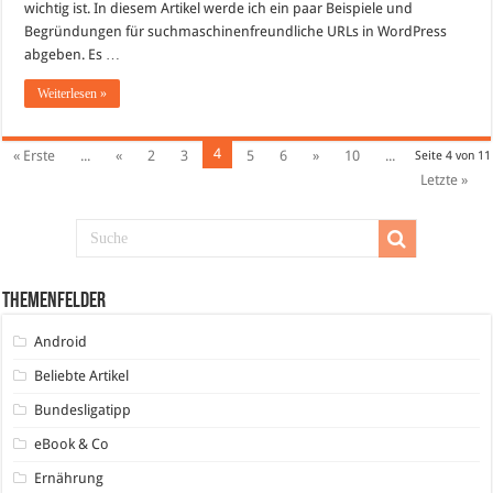
wichtig ist. In diesem Artikel werde ich ein paar Beispiele und
Begründungen für suchmaschinenfreundliche URLs in WordPress
abgeben. Es …
Weiterlesen »
4
« Erste
...
«
2
3
5
6
»
10
...
Seite 4 von 11
Letzte »
Themenfelder
Android
Beliebte Artikel
Bundesligatipp
eBook & Co
Ernährung