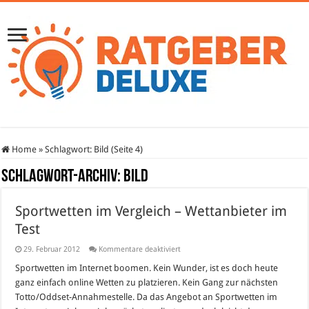
Home
»
Schlagwort:
Bild
(Seite 4)
Schlagwort-Archiv:
Bild
Sportwetten im Vergleich – Wettanbieter im
Test
für
29. Februar 2012
Kommentare deaktiviert
Sportwetten
im
Sportwetten im Internet boomen. Kein Wunder, ist es doch heute
Vergleich
ganz einfach online Wetten zu platzieren. Kein Gang zur nächsten
–
Wettanbieter
Totto/Oddset-Annahmestelle. Da das Angebot an Sportwetten im
im