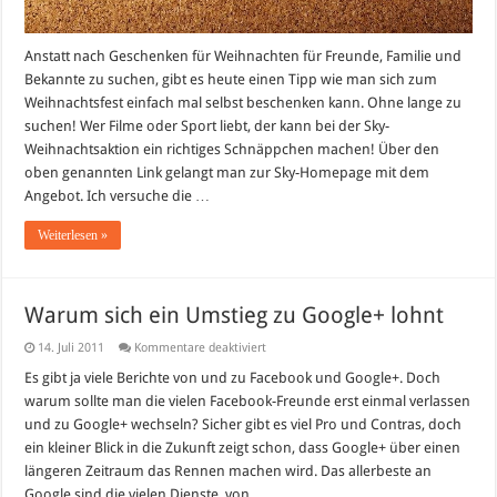
Anstatt nach Geschenken für Weihnachten für Freunde, Familie und
Bekannte zu suchen, gibt es heute einen Tipp wie man sich zum
Weihnachtsfest einfach mal selbst beschenken kann. Ohne lange zu
suchen! Wer Filme oder Sport liebt, der kann bei der Sky-
Weihnachtsaktion ein richtiges Schnäppchen machen! Über den
oben genannten Link gelangt man zur Sky-Homepage mit dem
Angebot. Ich versuche die …
Weiterlesen »
Warum sich ein Umstieg zu Google+ lohnt
für
14. Juli 2011
Kommentare deaktiviert
Warum
sich
Es gibt ja viele Berichte von und zu Facebook und Google+. Doch
ein
warum sollte man die vielen Facebook-Freunde erst einmal verlassen
Umstieg
zu
und zu Google+ wechseln? Sicher gibt es viel Pro und Contras, doch
Google+
ein kleiner Blick in die Zukunft zeigt schon, dass Google+ über einen
lohnt
längeren Zeitraum das Rennen machen wird. Das allerbeste an
Google sind die vielen Dienste, von …