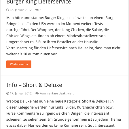
Burger King Lieferservice
18. Januar 2012
2
Man höre und staune: Burger King bastelt weiter an einem Burger-
Bringdienst. In den USA werden im Moment weitere Tests
durchgeführt. Der Whopper, der Long Chicken, die Salate, die
Chicken Wings etc. finden ab einem Mindestbestellwert von
umgerechnet ca. 5 Euro ihren Besteller an der Haustür.
Vorraussetzung für den Lieferservice nach Hause ist, dass man nicht
weiter als 10 Autominuten von …
Weiterlesen »
Info – Short & Deluxe
für
17. Januar 2012
Kommentare deaktiviert
Info
–
Weblog Deluxe hat nun eine neue Kategorie: Short & Deluxe ! In
Short
dieser Kategorie werden nur Links, Bilder, Kurznachrichten bzw.
&
Deluxe
kurze Kommentare zu irgendwelchen Dingen, die interessant
scheinen, zu sehen sein. Im Grunde genommen ist zu jedem Thema
etwas dabei. Nur werden es keine Romane sein. Gut, Interessant,