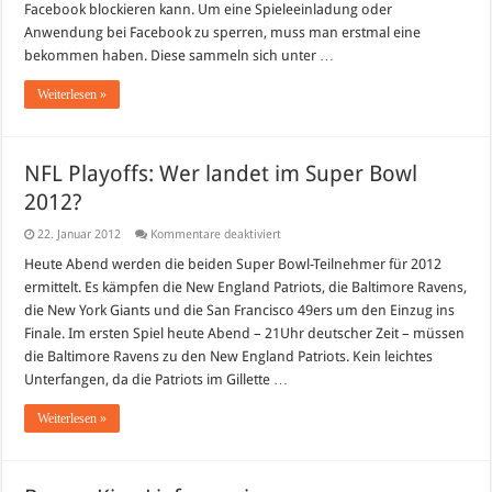
Facebook blockieren kann. Um eine Spieleeinladung oder
Anwendung bei Facebook zu sperren, muss man erstmal eine
bekommen haben. Diese sammeln sich unter …
Weiterlesen »
NFL Playoffs: Wer landet im Super Bowl
2012?
für
22. Januar 2012
Kommentare deaktiviert
NFL
Playoffs:
Heute Abend werden die beiden Super Bowl-Teilnehmer für 2012
Wer
ermittelt. Es kämpfen die New England Patriots, die Baltimore Ravens,
landet
im
die New York Giants und die San Francisco 49ers um den Einzug ins
Super
Finale. Im ersten Spiel heute Abend – 21Uhr deutscher Zeit – müssen
Bowl
2012?
die Baltimore Ravens zu den New England Patriots. Kein leichtes
Unterfangen, da die Patriots im Gillette …
Weiterlesen »