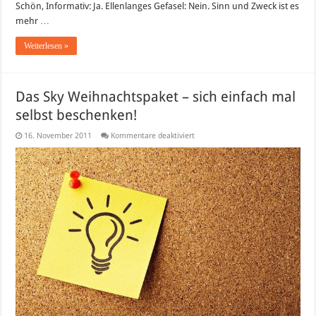
Schön, Informativ: Ja. Ellenlanges Gefasel: Nein. Sinn und Zweck ist es
mehr …
Weiterlesen »
Das Sky Weihnachtspaket – sich einfach mal
selbst beschenken!
für
16. November 2011
Kommentare deaktiviert
Das
Sky
Weihnachtspaket
–
sich
einfach
mal
selbst
beschenken!