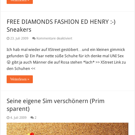
FREE DIAMONDS FASHION ED HENRY :-)
Sneakers
für
23. Juli 2009
Kommentare deaktiviert
FREE
DIAMONDS
Ich hab mal wieder auf XStreet gestöbert…und ein kleinen gimmick
FASHION
ED
gefunden 😛 Ein Paar nette süße Schuhe für ich denke mal UNI Sex
HENRY
:-)
😛 gibt ja auch Männer die auf Rosa stehen *lach* >> XStreet Link zu
Sneakers
den Schuhen <<
Weiterlesen »
Seine eigene Sim verschönern (Prim
sparent)
4. Juli 2009
2