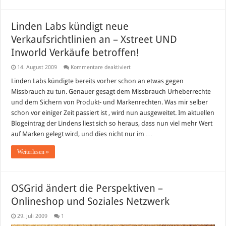
Linden Labs kündigt neue
Verkaufsrichtlinien an – Xstreet UND
Inworld Verkäufe betroffen!
für
14. August 2009
Kommentare deaktiviert
Linden
Labs
Linden Labs kündigte bereits vorher schon an etwas gegen
kündigt
Missbrauch zu tun. Genauer gesagt dem Missbrauch Urheberrechte
neue
Verkaufsrichtlinien
und dem Sichern von Produkt- und Markenrechten. Was mir selber
an
schon vor einiger Zeit passiert ist , wird nun ausgeweitet. Im aktuellen
–
Xstreet
Blogeintrag der Lindens liest sich so heraus, dass nun viel mehr Wert
UND
Inworld
auf Marken gelegt wird, und dies nicht nur im …
Verkäufe
betroffen!
Weiterlesen »
OSGrid ändert die Perspektiven –
Onlineshop und Soziales Netzwerk
29. Juli 2009
1