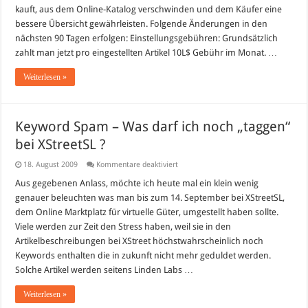
kauft, aus dem Online-Katalog verschwinden und dem Käufer eine
bessere Übersicht gewährleisten. Folgende Änderungen in den
nächsten 90 Tagen erfolgen: Einstellungsgebühren: Grundsätzlich
zahlt man jetzt pro eingestellten Artikel 10L$ Gebühr im Monat. …
Weiterlesen »
Keyword Spam – Was darf ich noch „taggen“
bei XStreetSL ?
für
18. August 2009
Kommentare deaktiviert
Keyword
Spam
Aus gegebenen Anlass, möchte ich heute mal ein klein wenig
–
genauer beleuchten was man bis zum 14. September bei XStreetSL,
Was
darf
dem Online Marktplatz für virtuelle Güter, umgestellt haben sollte.
ich
Viele werden zur Zeit den Stress haben, weil sie in den
noch
„taggen“
Artikelbeschreibungen bei XStreet höchstwahrscheinlich noch
bei
XStreetSL
Keywords enthalten die in zukunft nicht mehr geduldet werden.
?
Solche Artikel werden seitens Linden Labs …
Weiterlesen »