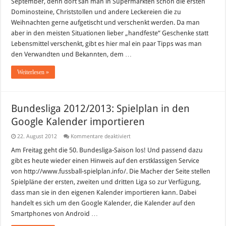
September, denn dort sah man in Supermärkten schon die ersten
Dominosteine, Christstollen und andere Leckereien die zu
Weihnachten gerne aufgetischt und verschenkt werden. Da man
aber in den meisten Situationen lieber „handfeste“ Geschenke statt
Lebensmittel verschenkt, gibt es hier mal ein paar Tipps was man
den Verwandten und Bekannten, dem …
Weiterlesen »
Bundesliga 2012/2013: Spielplan in den
Google Kalender importieren
für
22. August 2012
Kommentare deaktiviert
Bundesliga
2012/2013:
Am Freitag geht die 50. Bundesliga-Saison los! Und passend dazu
Spielplan
gibt es heute wieder einen Hinweis auf den erstklassigen Service
in
den
von http://www.fussball-spielplan.info/. Die Macher der Seite stellen
Google
Spielpläne der ersten, zweiten und dritten Liga so zur Verfügung,
Kalender
importieren
dass man sie in den eigenen Kalender importieren kann. Dabei
handelt es sich um den Google Kalender, die Kalender auf den
Smartphones von Android …