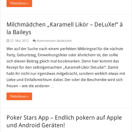
Weiterlesen »
Milchmädchen „Karamell Likör – DeLuXe!“ à
la Baileys
für
27. Mai 2012
Kommentare deaktiviert
Milchmädchen
„Karamell
Wer auf der Suche nach einem perfekten Mitbringsel für die nächste
Likör
Party, Geburtstag, Einweihungsfeier oder ähnlichem ist, der sollte
–
DeLuXe!“
sich diesen Beitrag gleich mal bookmarken. Denn hier kommt das
à
Rezept für den selbstgemachten „Karamell-Likör DeLuXe!“. Damit
la
Baileys
habt ihr nicht nur irgendwas mitgebracht, sondern wirklich etwas mit
Liebe und Einfallsreichtum dabei. Der oder die Beschenkte wird sich
freuen – wie die anderen …
Weiterlesen »
Poker Stars App – Endlich pokern auf Apple
und Android Geräten!