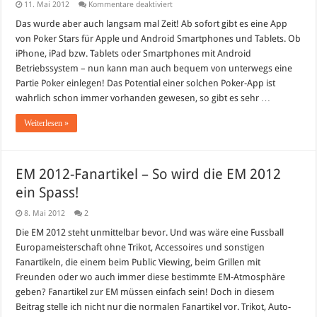
für
11. Mai 2012
Kommentare deaktiviert
Poker
Stars
Das wurde aber auch langsam mal Zeit! Ab sofort gibt es eine App
App
von Poker Stars für Apple und Android Smartphones und Tablets. Ob
–
Endlich
iPhone, iPad bzw. Tablets oder Smartphones mit Android
pokern
Betriebssystem – nun kann man auch bequem von unterwegs eine
auf
Apple
Partie Poker einlegen! Das Potential einer solchen Poker-App ist
und
Android
wahrlich schon immer vorhanden gewesen, so gibt es sehr …
Geräten!
Weiterlesen »
EM 2012-Fanartikel – So wird die EM 2012
ein Spass!
8. Mai 2012
2
Die EM 2012 steht unmittelbar bevor. Und was wäre eine Fussball
Europameisterschaft ohne Trikot, Accessoires und sonstigen
Fanartikeln, die einem beim Public Viewing, beim Grillen mit
Freunden oder wo auch immer diese bestimmte EM-Atmosphäre
geben? Fanartikel zur EM müssen einfach sein! Doch in diesem
Beitrag stelle ich nicht nur die normalen Fanartikel vor. Trikot, Auto-