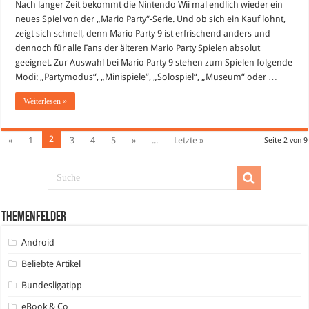
Party
Nach langer Zeit bekommt die Nintendo Wii mal endlich wieder ein
9:
neues Spiel von der „Mario Party“-Serie. Und ob sich ein Kauf lohnt,
Erfrischend
anders
zeigt sich schnell, denn Mario Party 9 ist erfrischend anders und
und
dennoch für alle Fans der älteren Mario Party Spielen absolut
trotzdem
der
geeignet. Zur Auswahl bei Mario Party 9 stehen zum Spielen folgende
bewährte
Spielespass
Modi: „Partymodus“, „Minispiele“, „Solospiel“, „Museum“ oder …
Weiterlesen »
2
«
1
3
4
5
»
...
Letzte »
Seite 2 von 9
Themenfelder
Android
Beliebte Artikel
Bundesligatipp
eBook & Co