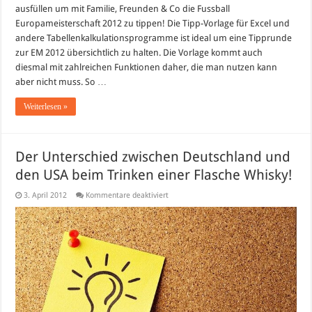
ausfüllen um mit Familie, Freunden & Co die Fussball
Europameisterschaft 2012 zu tippen! Die Tipp-Vorlage für Excel und
andere Tabellenkalkulationsprogramme ist ideal um eine Tipprunde
zur EM 2012 übersichtlich zu halten. Die Vorlage kommt auch
diesmal mit zahlreichen Funktionen daher, die man nutzen kann
aber nicht muss. So …
Weiterlesen »
Der Unterschied zwischen Deutschland und
den USA beim Trinken einer Flasche Whisky!
für
3. April 2012
Kommentare deaktiviert
Der
Unterschied
zwischen
Deutschland
und
den
USA
beim
Trinken
einer
Flasche
Whisky!