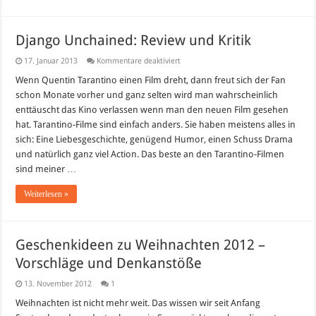
Django Unchained: Review und Kritik
für
17. Januar 2013
Kommentare deaktiviert
Django
Unchained:
Wenn Quentin Tarantino einen Film dreht, dann freut sich der Fan
Review
schon Monate vorher und ganz selten wird man wahrscheinlich
und
Kritik
enttäuscht das Kino verlassen wenn man den neuen Film gesehen
hat. Tarantino-Filme sind einfach anders. Sie haben meistens alles in
sich: Eine Liebesgeschichte, genügend Humor, einen Schuss Drama
und natürlich ganz viel Action. Das beste an den Tarantino-Filmen
sind meiner …
Weiterlesen »
Geschenkideen zu Weihnachten 2012 –
Vorschläge und Denkanstöße
13. November 2012
1
Weihnachten ist nicht mehr weit. Das wissen wir seit Anfang