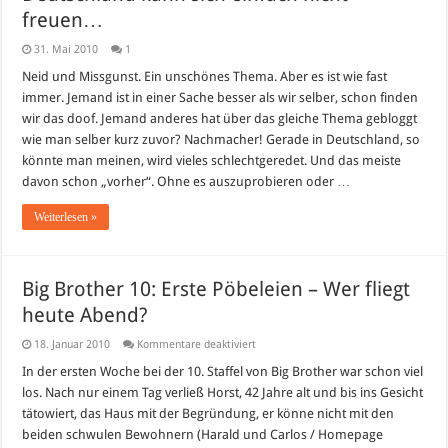
freuen…
31. Mai 2010
1
Neid und Missgunst. Ein unschönes Thema. Aber es ist wie fast
immer. Jemand ist in einer Sache besser als wir selber, schon finden
wir das doof. Jemand anderes hat über das gleiche Thema gebloggt
wie man selber kurz zuvor? Nachmacher! Gerade in Deutschland, so
könnte man meinen, wird vieles schlechtgeredet. Und das meiste
davon schon „vorher“. Ohne es auszuprobieren oder …
Weiterlesen »
Big Brother 10: Erste Pöbeleien – Wer fliegt
heute Abend?
für
18. Januar 2010
Kommentare deaktiviert
Big
Brother
In der ersten Woche bei der 10. Staffel von Big Brother war schon viel
10:
los. Nach nur einem Tag verließ Horst, 42 Jahre alt und bis ins Gesicht
Erste
Pöbeleien
tätowiert, das Haus mit der Begründung, er könne nicht mit den
–
beiden schwulen Bewohnern (Harald und Carlos / Homepage
Wer
fliegt