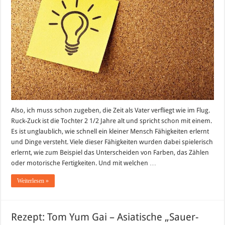
bis
heute
(2
1/2
Jahre)
Also, ich muss schon zugeben, die Zeit als Vater verfliegt wie im Flug.
Ruck-Zuck ist die Tochter 2 1/2 Jahre alt und spricht schon mit einem.
Es ist unglaublich, wie schnell ein kleiner Mensch Fähigkeiten erlernt
und Dinge versteht. Viele dieser Fähigkeiten wurden dabei spielerisch
erlernt, wie zum Beispiel das Unterscheiden von Farben, das Zählen
oder motorische Fertigkeiten. Und mit welchen …
Weiterlesen »
Rezept: Tom Yum Gai – Asiatische „Sauer-