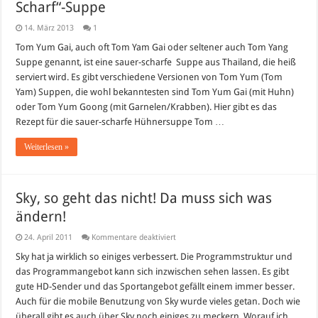
Scharf“-Suppe
14. März 2013
1
Tom Yum Gai, auch oft Tom Yam Gai oder seltener auch Tom Yang
Suppe genannt, ist eine sauer-scharfe Suppe aus Thailand, die heiß
serviert wird. Es gibt verschiedene Versionen von Tom Yum (Tom
Yam) Suppen, die wohl bekanntesten sind Tom Yum Gai (mit Huhn)
oder Tom Yum Goong (mit Garnelen/Krabben). Hier gibt es das
Rezept für die sauer-scharfe Hühnersuppe Tom …
Weiterlesen »
Sky, so geht das nicht! Da muss sich was
ändern!
für
24. April 2011
Kommentare deaktiviert
Sky,
so
Sky hat ja wirklich so einiges verbessert. Die Programmstruktur und
geht
das Programmangebot kann sich inzwischen sehen lassen. Es gibt
das
nicht!
gute HD-Sender und das Sportangebot gefällt einem immer besser.
Da
Auch für die mobile Benutzung von Sky wurde vieles getan. Doch wie
muss
sich
überall gibt es auch über Sky noch einiges zu meckern. Worauf ich