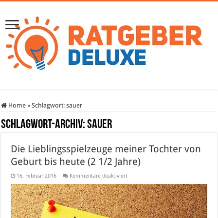
Home
»
Schlagwort:
sauer
Schlagwort-Archiv:
sauer
Die Lieblingsspielzeuge meiner Tochter von
Geburt bis heute (2 1/2 Jahre)
für
16. Februar 2016
Kommentare deaktiviert
Die
Lieblingsspielzeuge
meiner
Tochter
von
Geburt