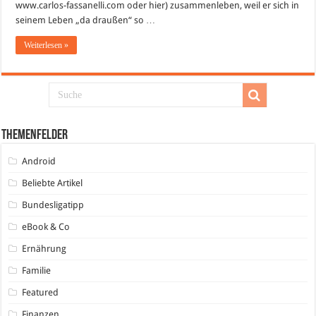
www.carlos-fassanelli.com oder hier) zusammenleben, weil er sich in
heute
Abend?
seinem Leben „da draußen“ so …
Weiterlesen »
Themenfelder
Android
Beliebte Artikel
Bundesligatipp
eBook & Co
Ernährung
Familie
Featured
Finanzen