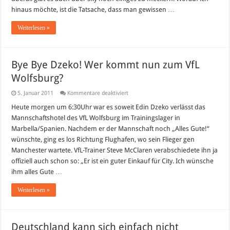
was
ändern!
hinaus möchte, ist die Tatsache, dass man gewissen …
Weiterlesen »
Bye Bye Dzeko! Wer kommt nun zum VfL
Wolfsburg?
für
5. Januar 2011
Kommentare deaktiviert
Bye
Bye
Heute morgen um 6:30Uhr war es soweit Edin Dzeko verlässt das
Dzeko!
Mannschaftshotel des VfL Wolfsburg im Trainingslager in
Wer
kommt
Marbella/Spanien. Nachdem er der Mannschaft noch „Alles Gute!“
nun
wünschte, ging es los Richtung Flughafen, wo sein Flieger gen
zum
VfL
Manchester wartete. VfL-Trainer Steve McClaren verabschiedete ihn ja
Wolfsburg?
offiziell auch schon so: „Er ist ein guter Einkauf für City. Ich wünsche
ihm alles Gute …
Weiterlesen »
Deutschland kann sich einfach nicht