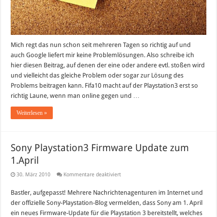
Mich regt das nun schon seit mehreren Tagen so richtig auf und
auch Google liefert mir keine Problemlösungen. Also schreibe ich
hier diesen Beitrag, auf denen der eine oder andere evtl. stoßen wird
und vielleicht das gleiche Problem oder sogar zur Lösung des
Problems beitragen kann. Fifa10 macht auf der Playstation3 erst so
richtig Laune, wenn man online gegen und …
Weiterlesen »
Sony Playstation3 Firmware Update zum
1.April
für
30. März 2010
Kommentare deaktiviert
Sony
Playstation3
Bastler, aufgepasst! Mehrere Nachrichtenagenturen im Internet und
Firmware
Update
der offizielle Sony-Playstation-Blog vermelden, dass Sony am 1. April
zum
1.April
ein neues Firmware-Update für die Playstation 3 bereitstellt, welches