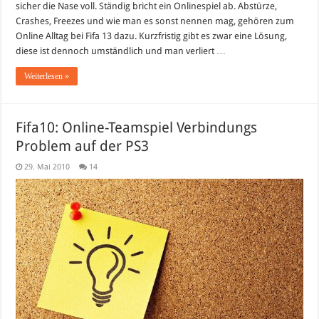
der
sicher die Nase voll. Ständig bricht ein Onlinespiel ab. Abstürze,
Online-
Crashes, Freezes und wie man es sonst nennen mag, gehören zum
Datei
/
Online Alltag bei Fifa 13 dazu. Kurzfristig gibt es zwar eine Lösung,
Online
Pass
diese ist dennoch umständlich und man verliert …
–
Eine
Weiterlesen »
kurzfristige
Problemlösung
Fifa10: Online-Teamspiel Verbindungs
Problem auf der PS3
29. Mai 2010
14