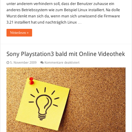
unter anderem verhindern soll, dass der Benutzer zuhause ein
anderes Betriebssystem wie zum Beispiel Linux installiert. Na dolle
Wurst denkt man sich da, wenn man sich unwissend die Firmware
3.21 installiert hat und nachträglich Linux …
Weiterlesen »
Sony Playstation3 bald mit Online Videothek
für
5. November 2009
Kommentare deaktiviert
Sony
Playstation3
bald
mit
Online
Videothek