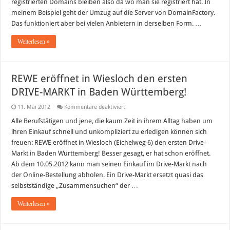
registrierten Domains bleiben also da wo man sie registriert hat. In
meinem Beispiel geht der Umzug auf die Server von DomainFactory.
Das funktioniert aber bei vielen Anbietern in derselben Form. …
Weiterlesen »
REWE eröffnet in Wiesloch den ersten
DRIVE-MARKT in Baden Württemberg!
für
11. Mai 2012
Kommentare deaktiviert
REWE
eröffnet
Alle Berufstätigen und jene, die kaum Zeit in ihrem Alltag haben um
in
ihren Einkauf schnell und unkompliziert zu erledigen können sich
Wiesloch
den
freuen: REWE eröffnet in Wiesloch (Eichelweg 6) den ersten Drive-
ersten
Markt in Baden Württemberg! Besser gesagt, er hat schon eröffnet.
DRIVE-
MARKT
Ab dem 10.05.2012 kann man seinen Einkauf im Drive-Markt nach
in
Baden
der Online-Bestellung abholen. Ein Drive-Markt ersetzt quasi das
Württemberg!
selbstständige „Zusammensuchen“ der …
Weiterlesen »