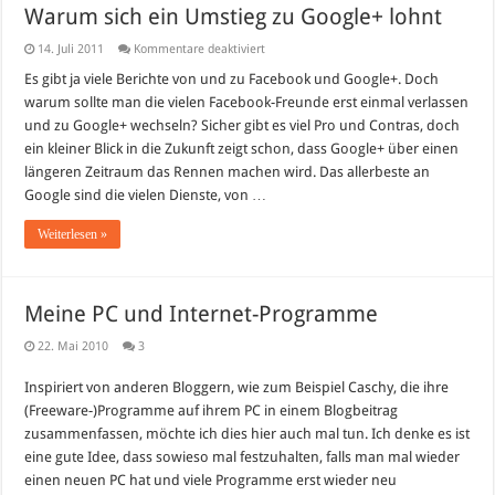
Warum sich ein Umstieg zu Google+ lohnt
für
14. Juli 2011
Kommentare deaktiviert
Warum
sich
Es gibt ja viele Berichte von und zu Facebook und Google+. Doch
ein
warum sollte man die vielen Facebook-Freunde erst einmal verlassen
Umstieg
zu
und zu Google+ wechseln? Sicher gibt es viel Pro und Contras, doch
Google+
ein kleiner Blick in die Zukunft zeigt schon, dass Google+ über einen
lohnt
längeren Zeitraum das Rennen machen wird. Das allerbeste an
Google sind die vielen Dienste, von …
Weiterlesen »
Meine PC und Internet-Programme
22. Mai 2010
3
Inspiriert von anderen Bloggern, wie zum Beispiel Caschy, die ihre
(Freeware-)Programme auf ihrem PC in einem Blogbeitrag
zusammenfassen, möchte ich dies hier auch mal tun. Ich denke es ist
eine gute Idee, dass sowieso mal festzuhalten, falls man mal wieder
einen neuen PC hat und viele Programme erst wieder neu