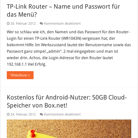
TP-Link Router – Name und Passwort für
das Menü?
für
26. Februar 2012
Kommentare deaktiviert
TP-
Link
Wer so schlau wie ich, den Namen und das Passwort für den Router-
Router
Login für einen TP-Link Router (WR1043N) vergessen hat, der
–
Name
bekommt Hilfe: Im Werkszustand lautet der Benutzername sowie das
und
Passwort ganz simpel „admin“. 2 mal eingegeben und man ist
Passwort
für
wieder drin. Achso, die Login-Adresse für den Router lautet
das
Menü?
192.168.1.1 Viel Erfolg.
Weiterlesen »
Kostenlos für Android-Nutzer: 50GB Cloud-
Speicher von Box.net!
für
24. Februar 2012
Kommentare deaktiviert
Kostenlos
für
Android-
Nutzer:
50GB