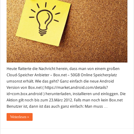
Cloud-
Speicher
von
Box.net!
Heute flatterte die Nachricht herein, dass man von einem großen
Cloud-Speicher Anbieter – Box.net – 50GB Online Speicherplatz
umsonst erhält. Wie das geht? Ganz einfach die neue Android
Version von Box.net ( https://market.android.com/details?
id=com.box.android ) herunterladen, installieren und einloggen. Die
Aktion gilt noch bis zum 23.März 2012. Falls man noch kein Box.net
Benutzer ist, dann ist das auch ganz einfach: Man muss …
Weiterlesen »