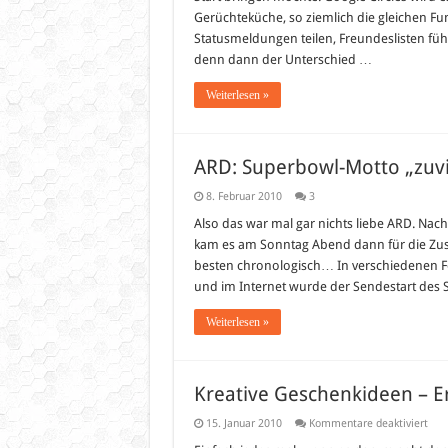
Gerüchteküche, so ziemlich die gleichen Fu
Statusmeldungen teilen, Freundeslisten führ
denn dann der Unterschied …
Weiterlesen »
ARD: Superbowl-Motto „zuvi
8. Februar 2010
3
Also das war mal gar nichts liebe ARD. Na
kam es am Sonntag Abend dann für die Zus
besten chronologisch… In verschiedenen Fer
und im Internet wurde der Sendestart des
Weiterlesen »
Kreative Geschenkideen – E
für
15. Januar 2010
Kommentare deaktiviert
Krea