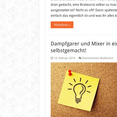
dran gedacht, eine Bratwurst selber zu ma
ausgestattet ist? Nicht so oft? Dann spätes
einfach das eigentlich ist und was ihr alle
Weiterlesen »
Dampfgarer und Mixer in e
selbstgemacht!
für
14. Februar 2014
Kommentare deaktiviert
Da
un
Mi
in
ei
Ge
–
Ge
Ba
se