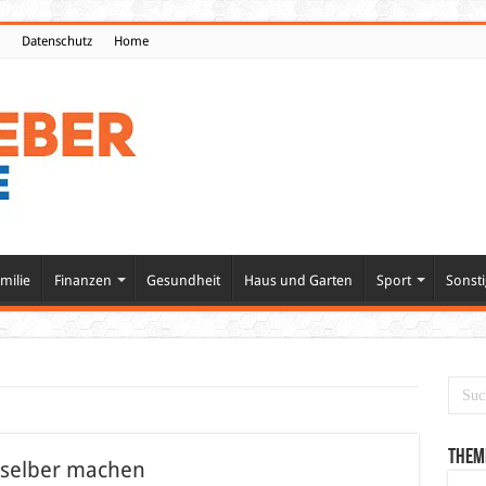
Datenschutz
Home
milie
Finanzen
Gesundheit
Haus und Garten
Sport
Sonsti
Them
t selber machen