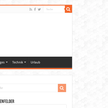
ges
Technik
Urlaub
enfelder