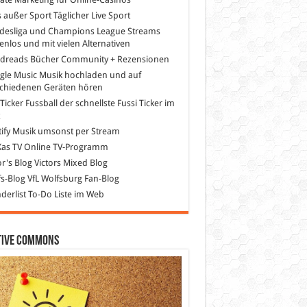
s außer Sport
Täglicher Live Sport
desliga und Champions League Streams
enlos und mit vielen Alternativen
dreads
Bücher Community + Rezensionen
gle Music
Musik hochladen und auf
schiedenen Geräten hören
 Ticker Fussball
der schnellste Fussi Ticker im
z
ify
Musik umsonst per Stream
as TV
Online TV-Programm
or's Blog
Victors Mixed Blog
s-Blog
VfL Wolfsburg Fan-Blog
erlist
To-Do Liste im Web
tive Commons