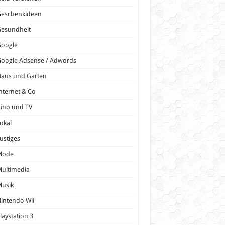
Geschenkideen
Gesundheit
Google
oogle Adsense / Adwords
Haus und Garten
nternet & Co
ino und TV
okal
ustiges
Mode
ultimedia
Musik
intendo Wii
laystation 3