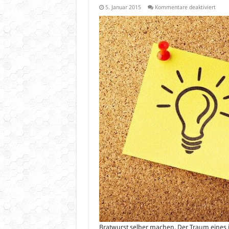
für
5. Januar 2015
Kommentare deaktiviert
Der
Wurst
–
Bratw
selbe
mach
Bratwurst selber machen. Der Traum eines je