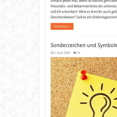
Ges
Einfach jedes mal, wenn es darum geht d
–
Freundes- und Bekanntenkreis ein schönes 
Erle
soll ich schenken? Wird es ihm/ihr auch ge
Geschenkideen? Soll es ein Erlebnisgeschenk
Weiterlesen »
Sonderzeichen und Symbole (
5. April 2009
74