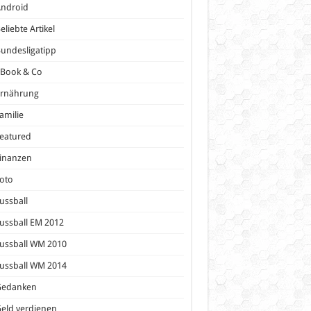
Android
eliebte Artikel
undesligatipp
eBook & Co
Ernährung
amilie
eatured
inanzen
oto
ussball
ussball EM 2012
ussball WM 2010
ussball WM 2014
Gedanken
eld verdienen