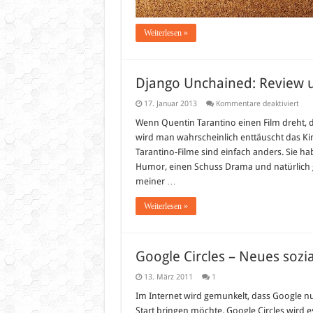
Weiterlesen »
Django Unchained: Review u
für
17. Januar 2013
Kommentare deaktiviert
Dja
Unc
Wenn Quentin Tarantino einen Film dreht, 
Rev
wird man wahrscheinlich enttäuscht das K
und
Kriti
Tarantino-Filme sind einfach anders. Sie ha
Humor, einen Schuss Drama und natürlich ga
meiner …
Weiterlesen »
Google Circles – Neues sozi
13. März 2011
1
Im Internet wird gemunkelt, dass Google nu
Start bringen möchte. Google Circles wird es