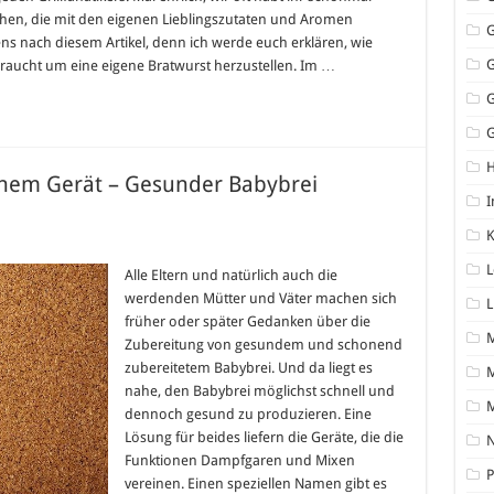
chen, die mit den eigenen Lieblingszutaten und Aromen
tens nach diesem Artikel, denn ich werde euch erklären, wie
s braucht um eine eigene Bratwurst herzustellen. Im …
G
inem Gerät – Gesunder Babybrei
I
K
mpfgarer
L
d
Alle Eltern und natürlich auch die
xer
werdenden Mütter und Väter machen sich
L
nem
früher oder später Gedanken über die
rät
Zubereitung von gesundem und schonend
sunder
zubereitetem Babybrei. Und da liegt es
M
bybrei
lbstgemacht!
nahe, den Babybrei möglichst schnell und
dennoch gesund zu produzieren. Eine
Lösung für beides liefern die Geräte, die die
N
Funktionen Dampfgaren und Mixen
P
vereinen. Einen speziellen Namen gibt es