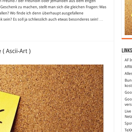
chenkideen
em Freund / der Freundin oder jemanden aus dem engen
Geschenk zu machen, stellt man sich die gleichen Fragen: Was
bnisgeschenke
fallen? Wo finde ich denn überhaupt ausgefallene
 sein? Es soll ja schliesslich auch etwas besonderes sein! …
 Ascii-Art )
Links
AF I
Affi
Alle
Bun
kost
Goo
Goo
ver
Live
Net
Spot
TeXX