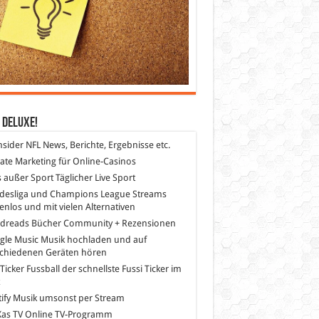
 DeLuXe!
nsider
NFL News, Berichte, Ergebnisse etc.
liate Marketing
für Online-Casinos
s außer Sport
Täglicher Live Sport
desliga und Champions League Streams
enlos und mit vielen Alternativen
dreads
Bücher Community + Rezensionen
gle Music
Musik hochladen und auf
schiedenen Geräten hören
 Ticker Fussball
der schnellste Fussi Ticker im
z
ify
Musik umsonst per Stream
as TV
Online TV-Programm