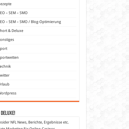
Rezepte
SEO – SEM – SMO
EO – SEM – SMO / Blog-Optimierung
hort & Deluxe
onstiges
port
portwetten
echnik
witter
Urlaub
Wordpress
 DeLuXe!
nsider
NFL News, Berichte, Ergebnisse etc.
liate Marketing
für Online-Casinos