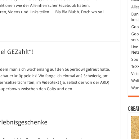
nktionen wie der Alleinherrscher Facebook haben.
Alle
en, Videos und Links teilen…. Bla Bla Blubb. Doch wo soll
Bun
kost
Goo
Goo
ver
Live
el GEZahlt“!
Net
Spot
TeXX
chdem man sich wochenlang auf den Superbowl gefreut hatte,
Vict
chauer knüppeldick! Wo fange ich einmal an? Schwierig, am
Wolf
nsehzeitschriften, im Videotext (Ja, selbst der von der ARD)
Wund
 Superbowls zwischen den Colts und den …
Crea
rlebnisgeschenke
tive