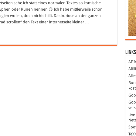
seiten sehe ich statt eines normalen Textes so komische
lyphen oder Runen nennen 😉 Ich habe mittlerweile schon
len wollen, doch nichts hilft. Das kuriose an der ganzen
d scrollen“ den Text einer Internetseite kleiner …
Links
AF I
Affi
Alle
Bun
kost
Goo
Goo
ver
Live
Net
Spot
TeXX