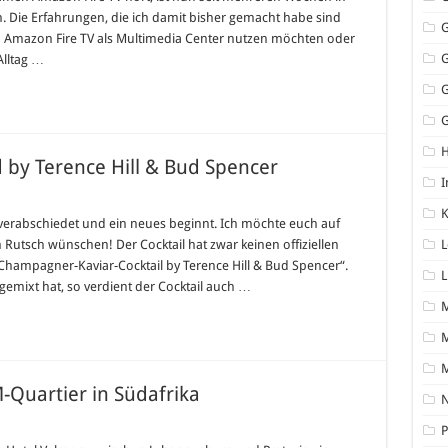
hen. Die Erfahrungen, die ich damit bisher gemacht habe sind
den Amazon Fire TV als Multimedia Center nutzen möchten oder
Alltag …
G
ed by Terence Hill & Bud Spencer
I
K
rd verabschiedet und ein neues beginnt. Ich möchte euch auf
utsch wünschen! Der Cocktail hat zwar keinen offiziellen
L
Champagner-Kaviar-Cocktail by Terence Hill & Bud Spencer“.
L
gemixt hat, so verdient der Cocktail auch …
M
Quartier in Südafrika
N
P