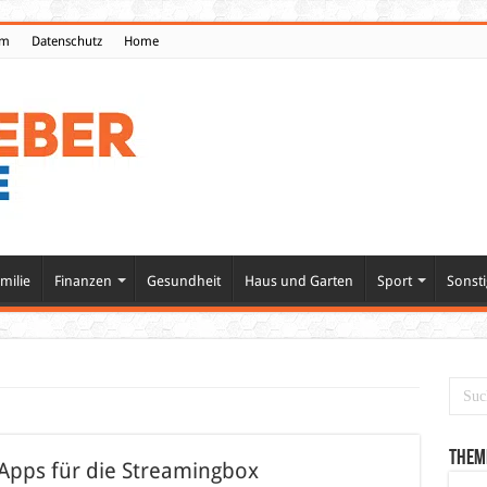
um
Datenschutz
Home
milie
Finanzen
Gesundheit
Haus und Garten
Sport
Sonsti
Them
 Apps für die Streamingbox