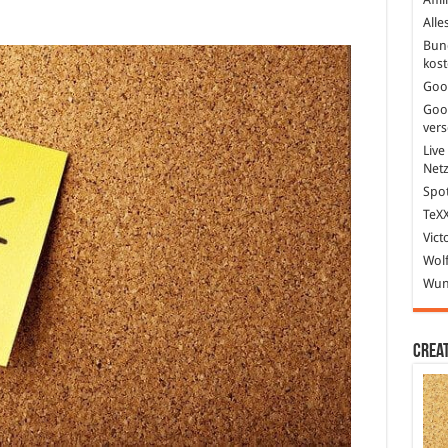
Alle
Bun
kost
Goo
Goo
ver
Live
Net
Spot
TeXX
Vict
Wolf
Wund
Crea