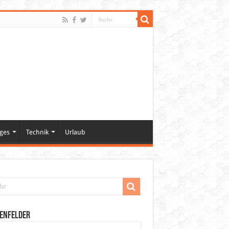
ges
Technik
Urlaub
enfelder