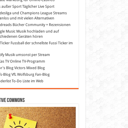
s außer Sport
Täglicher Live Sport
desliga und Champions League Streams
enlos und mit vielen Alternativen
dreads
Bücher Community + Rezensionen
gle Music
Musik hochladen und auf
schiedenen Geräten hören
 Ticker Fussball
der schnellste Fussi Ticker im
z
ify
Musik umsonst per Stream
as TV
Online TV-Programm
or's Blog
Victors Mixed Blog
s-Blog
VfL Wolfsburg Fan-Blog
erlist
To-Do Liste im Web
tive Commons