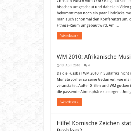
2010:
Christian Putsch vom YEBO-Blog, hat sich 
Das
bisschen umgeschaut und dabei ein Video 
Deuts
WM-
bekommt man noch ein paar Eindrücke meh
Quarti
man auch schonmal den Konferenzraum, de
in
Südafr
Fitness-Raum umgebaut wird. Am …
Weiterlesen »
WM 2010: Afrikanische Musi
13. April 2010
4
Da die Fussball WM 2010 in Südafrika nicht 
Monate vorher so seine Gedanken, wie man
veranstaltet. Außer Grillen und WM gucken i
die passende Atmosphäre zu sorgen. Und g
Weiterlesen »
Hilfe! Komische Zeichen stat
Problem?