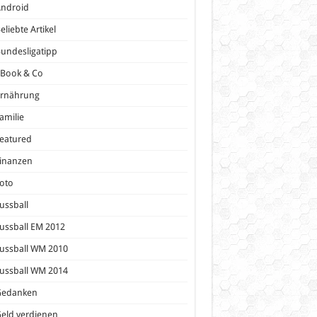
Android
eliebte Artikel
undesligatipp
eBook & Co
Ernährung
amilie
eatured
inanzen
oto
ussball
ussball EM 2012
ussball WM 2010
ussball WM 2014
Gedanken
eld verdienen