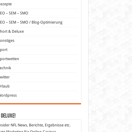
Rezepte
SEO – SEM – SMO
EO – SEM – SMO / Blog-Optimierung
hort & Deluxe
onstiges
port
portwetten
echnik
witter
Urlaub
Wordpress
 DeLuXe!
nsider
NFL News, Berichte, Ergebnisse etc.
liate Marketing
für Online-Casinos