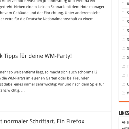
im Hotel Velmore zwischen Johannesburg und Pretoria ein
gedreht. Neben einem kleinen Schnack mit dem Hotelmanager
che
r vom Gebäude und der Einrichtung. Unter anderem sieht
er
r extra für die Deutsche Nationalmannschaft zu einem
S
ika
S
S
S
k Tipps für deine WM-Party!
S
T
mehr so weit entfernt liegt, so macht sich auch schonmal 2
T
 die WM-Partys im eigenen Garten oder bei Freunden
st dabei eines immer sehr wichtig: Vor und nach dem Spiel für
anz wichtig, …
Links
t normaler Schriftart. Ein Firefox
AF I
Affi