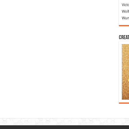
Vict
Wolf
Wund
Crea