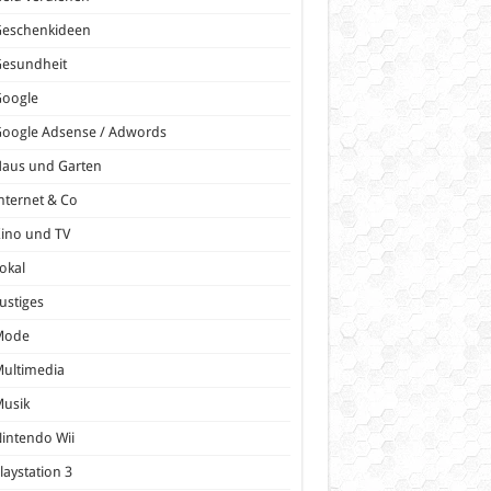
Geschenkideen
Gesundheit
Google
oogle Adsense / Adwords
Haus und Garten
nternet & Co
ino und TV
okal
ustiges
Mode
ultimedia
Musik
intendo Wii
laystation 3