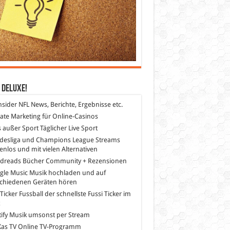
 DeLuXe!
nsider
NFL News, Berichte, Ergebnisse etc.
liate Marketing
für Online-Casinos
s außer Sport
Täglicher Live Sport
desliga und Champions League Streams
enlos und mit vielen Alternativen
dreads
Bücher Community + Rezensionen
gle Music
Musik hochladen und auf
schiedenen Geräten hören
 Ticker Fussball
der schnellste Fussi Ticker im
z
ify
Musik umsonst per Stream
as TV
Online TV-Programm