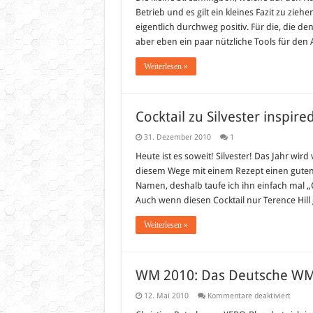
Betrieb und es gilt ein kleines Fazit zu zie
eigentlich durchweg positiv. Für die, die 
aber eben ein paar nützliche Tools für den 
Weiterlesen »
Cocktail zu Silvester inspir
31. Dezember 2010
1
Heute ist es soweit! Silvester! Das Jahr wi
diesem Wege mit einem Rezept einen guten R
Namen, deshalb taufe ich ihn einfach mal „
Auch wenn diesen Cocktail nur Terence Hill 
Weiterlesen »
WM 2010: Das Deutsche WM-
für
12. Mai 2010
Kommentare deaktiviert
WM