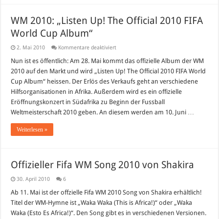
WM 2010: „Listen Up! The Official 2010 FIFA
World Cup Album“
für
2. Mai 2010
Kommentare deaktiviert
WM
2010:
Nun ist es öffentlich: Am 28. Mai kommt das offizielle Album der WM
„Listen
2010 auf den Markt und wird „Listen Up! The Official 2010 FIFA World
Up!
The
Cup Album“ heissen. Der Erlös des Verkaufs geht an verschiedene
Official
Hilfsorganisationen in Afrika. Außerdem wird es ein offizielle
2010
FIFA
Eröffnungskonzert in Südafrika zu Beginn der Fussball
World
Cup
Weltmeisterschaft 2010 geben. An diesem werden am 10. Juni …
Album“
Weiterlesen »
Offizieller Fifa WM Song 2010 von Shakira
30. April 2010
6
Ab 11. Mai ist der offzielle Fifa WM 2010 Song von Shakira erhältlich!
Titel der WM-Hymne ist „Waka Waka (This is Africa!)“ oder „Waka
Waka (Esto Es Africa!)“. Den Song gibt es in verschiedenen Versionen.