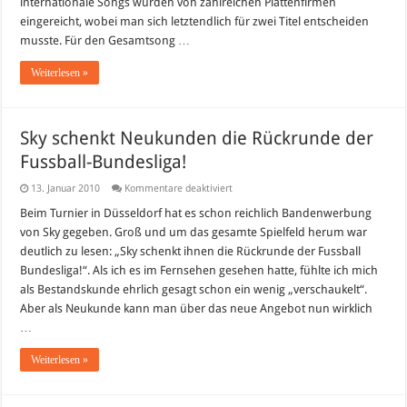
internationale Songs wurden von zahlreichen Plattenfirmen
eingereicht, wobei man sich letztendlich für zwei Titel entscheiden
musste. Für den Gesamtsong …
Weiterlesen »
Sky schenkt Neukunden die Rückrunde der
Fussball-Bundesliga!
für
13. Januar 2010
Kommentare deaktiviert
Sky
schenkt
Beim Turnier in Düsseldorf hat es schon reichlich Bandenwerbung
Neukunden
von Sky gegeben. Groß und um das gesamte Spielfeld herum war
die
Rückrunde
deutlich zu lesen: „Sky schenkt ihnen die Rückrunde der Fussball
der
Bundesliga!“. Als ich es im Fernsehen gesehen hatte, fühlte ich mich
Fussball-
Bundesliga!
als Bestandskunde ehrlich gesagt schon ein wenig „verschaukelt“.
Aber als Neukunde kann man über das neue Angebot nun wirklich
…
Weiterlesen »