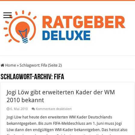
Home
»
Schlagwort:
Fifa
(Seite 2)
Schlagwort-Archiv:
Fifa
Jogi Löw gibt erweiterten Kader der WM
2010 bekannt
für
6. Mai 2010
Kommentare deaktiviert
Jogi
Löw
Jogi Löw hat heute den erweiterten WM Kader Deutschlands
gibt
bekanntgegeben. Bis zum FIFA-Meldeschluss am 1. Juni muss Jogi
erweiterten
Kader
Löw dann den endgültigen WM-Kader bekanntgeben. Das heisst also
der