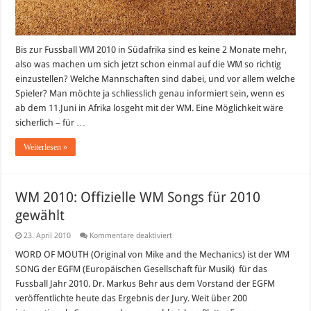
Bis zur Fussball WM 2010 in Südafrika sind es keine 2 Monate mehr,
also was machen um sich jetzt schon einmal auf die WM so richtig
einzustellen? Welche Mannschaften sind dabei, und vor allem welche
Spieler? Man möchte ja schliesslich genau informiert sein, wenn es
ab dem 11.Juni in Afrika losgeht mit der WM. Eine Möglichkeit wäre
sicherlich – für …
Weiterlesen »
WM 2010: Offizielle WM Songs für 2010
gewählt
für
23. April 2010
Kommentare deaktiviert
WM
2010:
WORD OF MOUTH (Original von Mike and the Mechanics) ist der WM
Offizielle
SONG der EGFM (Europäischen Gesellschaft für Musik) für das
WM
Songs
Fussball Jahr 2010. Dr. Markus Behr aus dem Vorstand der EGFM
für
veröffentlichte heute das Ergebnis der Jury. Weit über 200
2010
gewählt