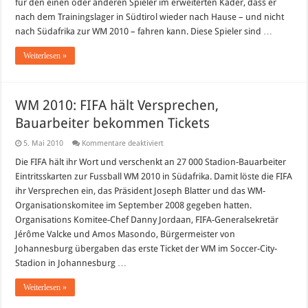
für den einen oder anderen Spieler im erweiterten Kader, dass er
WM
2010
nach dem Trainingslager in Südtirol wieder nach Hause – und nicht
bekannt
nach Südafrika zur WM 2010 – fahren kann. Diese Spieler sind …
Weiterlesen »
WM 2010: FIFA hält Versprechen,
Bauarbeiter bekommen Tickets
für
5. Mai 2010
Kommentare deaktiviert
WM
2010:
Die FIFA hält ihr Wort und verschenkt an 27 000 Stadion-Bauarbeiter
FIFA
Eintritsskarten zur Fussball WM 2010 in Südafrika. Damit löste die FIFA
hält
Versprechen,
ihr Versprechen ein, das Präsident Joseph Blatter und das WM-
Bauarbeiter
Organisationskomitee im September 2008 gegeben hatten.
bekommen
Tickets
Organisations Komitee-Chef Danny Jordaan, FIFA-Generalsekretär
Jérôme Valcke und Amos Masondo, Bürgermeister von
Johannesburg übergaben das erste Ticket der WM im Soccer-City-
Stadion in Johannesburg …
Weiterlesen »