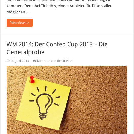
kommen. Denn bei Ticketbis, einem Anbieter für Tickets aller
möglichen …
Weiterlesen »
WM 2014: Der Confed Cup 2013 – Die
Generalprobe
für
14. Juni 2013
Kommentare deaktiviert
WM
2014:
Der
Confed
Cup
2013
–
Die
Generalprobe