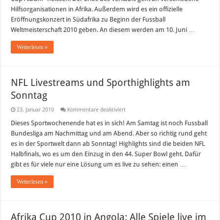
Official
Hilfsorganisationen in Afrika. Außerdem wird es ein offizielle
2010
FIFA
Eröffnungskonzert in Südafrika zu Beginn der Fussball
World
Cup
Weltmeisterschaft 2010 geben. An diesem werden am 10. Juni …
Album“
Weiterlesen »
NFL Livestreams und Sporthighlights am
Sonntag
für
23. Januar 2010
Kommentare deaktiviert
NFL
Livestreams
Dieses Sportwochenende hat es in sich! Am Samtag ist noch Fussball
und
Bundesliga am Nachmittag und am Abend. Aber so richtig rund geht
Sporthighlights
am
es in der Sportwelt dann ab Sonntag! Highlights sind die beiden NFL
Sonntag
Halbfinals, wo es um den Einzug in den 44. Super Bowl geht. Dafür
gibt es für viele nur eine Lösung um es live zu sehen: einen …
Weiterlesen »
Afrika Cup 2010 in Angola: Alle Spiele live im