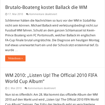
Brutalo-Boateng kostet Ballack die WM
für
17. Mai 2010
Kommentare deaktiviert
Brutalo-
Boateng
Schlimmer hätten die Nachrichten so kurz vor der WM in Südafrika
kostet
nicht sein können. Michael Ballack wird verletzungsbedingt nicht zur
Ballack
die
Fussball WM fahren. Schuld an dem ganzen Schlamassel ist Kevin-
WM
Prince Boateng vom FC Portsmouth, welcher Ballack im englischen
FA-Cup Finale brutal umgrätschte. Die Diagnose am heutigen Montag
traf etwas unerwartet hart ein und der Schock sitzt ersteinmal tief. Es
wurde …
Weiterlesen »
WM 2010: „Listen Up! The Official 2010 FIFA
World Cup Album“
für
2. Mai 2010
Kommentare deaktiviert
WM
2010:
Nun ist es öffentlich: Am 28. Mai kommt das offizielle Album der WM
„Listen
2010 auf den Markt und wird „Listen Up! The Official 2010 FIFA World
Up!
The
Cup Album“ heissen. Der Erlös des Verkaufs geht an verschiedene