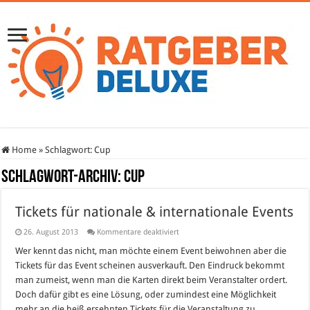
Home
»
Schlagwort:
Cup
Schlagwort-Archiv:
Cup
Tickets für nationale & internationale Events
für
26. August 2013
Kommentare deaktiviert
Tickets
für
Wer kennt das nicht, man möchte einem Event beiwohnen aber die
nationale
Tickets für das Event scheinen ausverkauft. Den Eindruck bekommt
&
internationale
man zumeist, wenn man die Karten direkt beim Veranstalter ordert.
Events
Doch dafür gibt es eine Lösung, oder zumindest eine Möglichkeit
mehr an die heiß ersehnten Tickets für die Veranstaltung zu