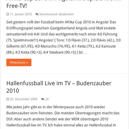
Free-TV!
für
11. Januar 2010
Kommentare deaktiviert
Afrika
Cup
Seit gestern rollt der Fussball beim Afrika Cup 2010 in Angola! Das
2010
Eröffnungsspiel zwischen Gastgeberland Angola und Mali endete
in
Angola:
sensationell mit 4:4! Und das wohlgemerkt nach einer 4:0 Führung
Alle
(75. Spielminute!!!) Angolas! [ Tore: 1:0 Flávio (37.), 2:0 Flávio (42.), 3:0
Spiele
live
Gilberto (67./FE), 4:0 Manucho (74./FE), 4:1 Keita (79.), 4:2 Kanoute
im
Free-
(88.), 4:3 Keita (90.+2), 4:4 Yatabare (90.+5) ] Ist …
TV!
Weiterlesen »
Hallenfussball Live im TV – Budenzauber
2010
26. Dezember 2009
20
Wie jedes Jahr gibt es in der Winterpause auch 2010 wieder
Budenzauber vom Feinsten. Die meisten Übertragungen macht das
DSF. Aber auch andere Sender wie der WDR übertragen 2010
Hallenfussball live im TV. Ich habe einmal alles an Hallenfussbal in