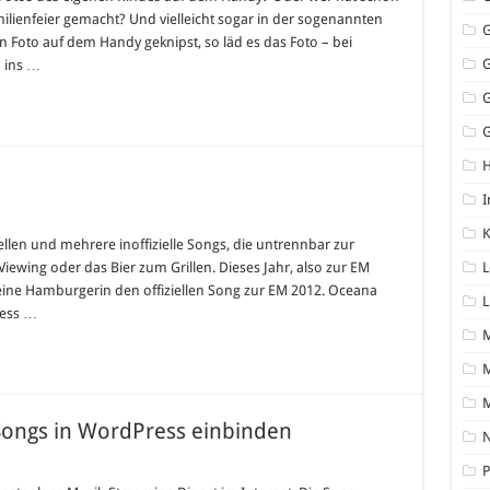
Familienfeier gemacht? Und vielleicht sogar in der sogenannten
in Foto auf dem Handy geknipst, so läd es das Foto – bei
 ins …
G
I
K
ziellen und mehrere inoffizielle Songs, die untrennbar zur
iewing oder das Bier zum Grillen. Dieses Jahr, also zur EM
L
 eine Hamburgerin den offiziellen Song zur EM 2012. Oceana
L
less …
M
d Songs in WordPress einbinden
N
P