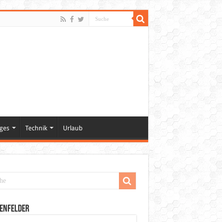
ges
Technik
Urlaub
enfelder