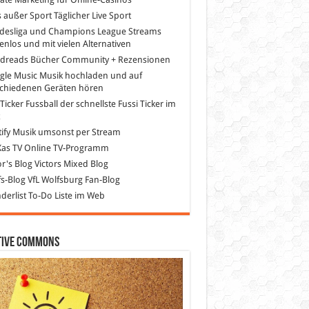
s außer Sport
Täglicher Live Sport
desliga und Champions League Streams
enlos und mit vielen Alternativen
dreads
Bücher Community + Rezensionen
gle Music
Musik hochladen und auf
schiedenen Geräten hören
 Ticker Fussball
der schnellste Fussi Ticker im
z
ify
Musik umsonst per Stream
as TV
Online TV-Programm
or's Blog
Victors Mixed Blog
s-Blog
VfL Wolfsburg Fan-Blog
erlist
To-Do Liste im Web
tive Commons