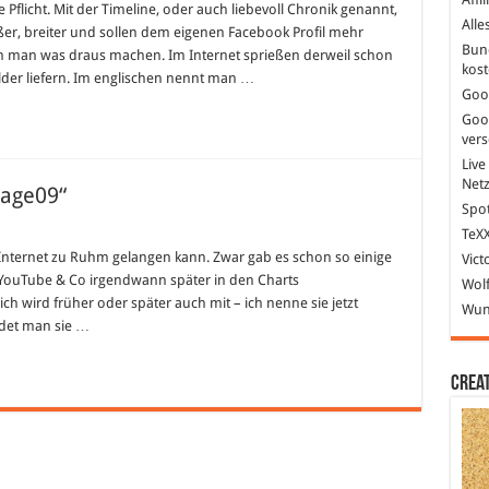
 Pflicht. Mit der Timeline, oder auch liebevoll Chronik genannt,
Alle
ßer, breiter und sollen dem eigenen Facebook Profil mehr
Bun
n man was draus machen. Im Internet sprießen derweil schon
kost
ilder liefern. Im englischen nennt man …
Goo
Goo
ver
Live
Net
cage09“
Spot
TeXX
 Internet zu Ruhm gelangen kann. Zwar gab es schon so einige
Vict
 YouTube & Co irgendwann später in den Charts
Wolf
h wird früher oder später auch mit – ich nenne sie jetzt
Wund
indet man sie …
Crea