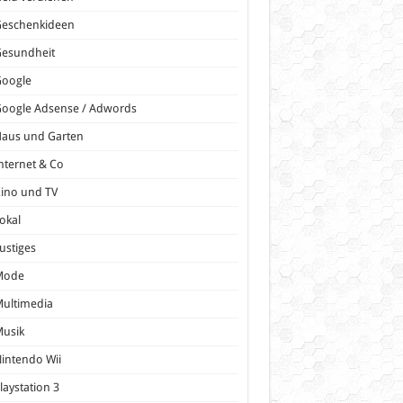
Geschenkideen
Gesundheit
Google
oogle Adsense / Adwords
Haus und Garten
nternet & Co
ino und TV
okal
ustiges
Mode
ultimedia
Musik
intendo Wii
laystation 3