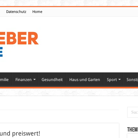
Datenschutz
Home
milie
Finanzen
Gesundheit
Haus und Garten
Sport
Sonsti
Them
 und preiswert!