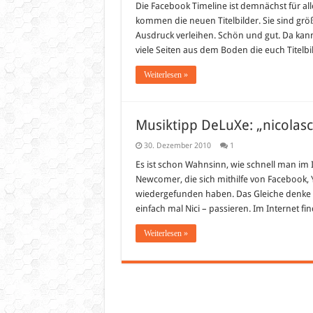
Die Facebook Timeline ist demnächst für alle
kommen die neuen Titelbilder. Sie sind grö
Ausdruck verleihen. Schön und gut. Da kan
viele Seiten aus dem Boden die euch Titelb
Weiterlesen »
Musiktipp DeLuXe: „nicolas
30. Dezember 2010
1
Es ist schon Wahnsinn, wie schnell man im
Newcomer, die sich mithilfe von Facebook,
wiedergefunden haben. Das Gleiche denke ic
einfach mal Nici – passieren. Im Internet f
Weiterlesen »