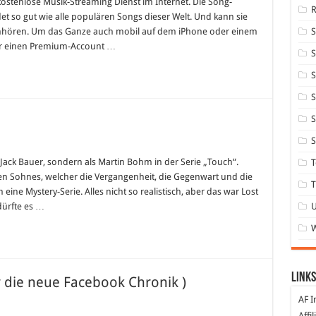
kostenlose Musik-Streaming Dienst im Internet. Die Song-
det so gut wie alle populären Songs dieser Welt. Und kann sie
PC anhören. Um das Ganze auch mobil auf dem iPhone oder einem
r einen Premium-Account …
S
S
S
S
S
n
s Jack Bauer, sondern als Martin Bohm in der Serie „Touch“.
T
h
chen Sohnes, welcher die Vergangenheit, die Gegenwart und die
T
eine Mystery-Serie. Alles nicht so realistisch, aber das war Lost
dürfte es …
Links
r die neue Facebook Chronik )
AF I
Affi