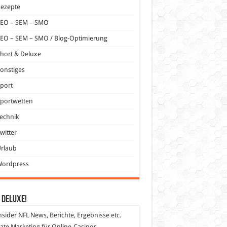
Rezepte
SEO – SEM – SMO
EO – SEM – SMO / Blog-Optimierung
hort & Deluxe
onstiges
port
portwetten
echnik
witter
Urlaub
Wordpress
 DeLuXe!
nsider
NFL News, Berichte, Ergebnisse etc.
liate Marketing
für Online-Casinos