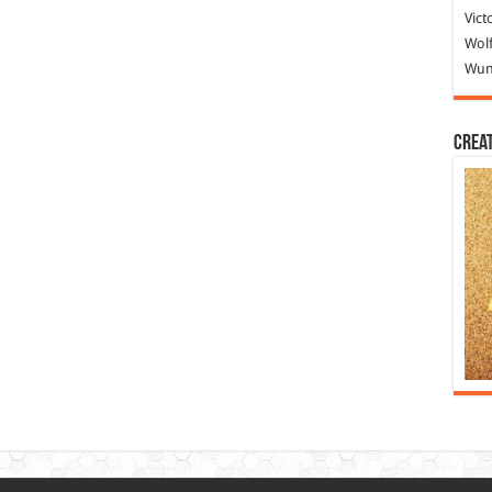
Vict
Wolf
Wund
Crea