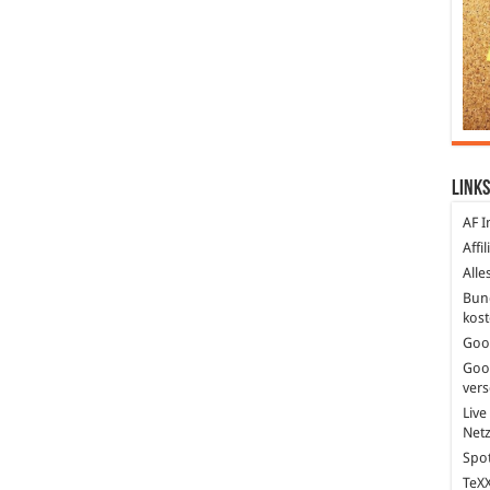
Links
AF I
Affi
Alle
Bun
kost
Goo
Goo
ver
Live
Net
Spot
TeXX