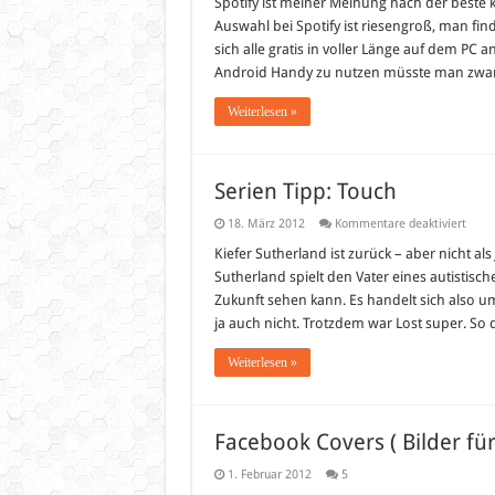
Spotify ist meiner Meinung nach der beste 
Auswahl bei Spotify ist riesengroß, man fin
sich alle gratis in voller Länge auf dem 
Android Handy zu nutzen müsste man zwa
Weiterlesen »
Serien Tipp: Touch
für
18. März 2012
Kommentare deaktiviert
Serie
Tipp:
Kiefer Sutherland ist zurück – aber nicht al
Touc
Sutherland spielt den Vater eines autistis
Zukunft sehen kann. Es handelt sich also um 
ja auch nicht. Trotzdem war Lost super. So 
Weiterlesen »
Facebook Covers ( Bilder fü
1. Februar 2012
5