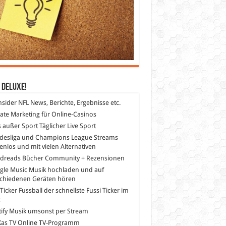
 DeLuXe!
nsider
NFL News, Berichte, Ergebnisse etc.
liate Marketing
für Online-Casinos
s außer Sport
Täglicher Live Sport
desliga und Champions League Streams
enlos und mit vielen Alternativen
dreads
Bücher Community + Rezensionen
gle Music
Musik hochladen und auf
schiedenen Geräten hören
 Ticker Fussball
der schnellste Fussi Ticker im
z
ify
Musik umsonst per Stream
as TV
Online TV-Programm