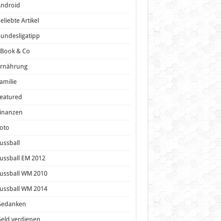
Android
eliebte Artikel
undesligatipp
eBook & Co
Ernährung
amilie
eatured
inanzen
oto
ussball
ussball EM 2012
ussball WM 2010
ussball WM 2014
Gedanken
eld verdienen