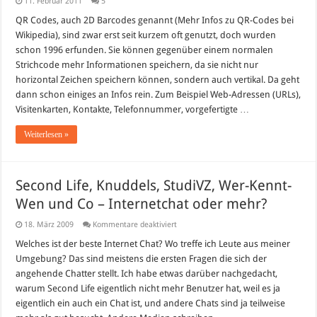
11. Februar 2011
5
QR Codes, auch 2D Barcodes genannt (Mehr Infos zu QR-Codes bei
Wikipedia), sind zwar erst seit kurzem oft genutzt, doch wurden
schon 1996 erfunden. Sie können gegenüber einem normalen
Strichcode mehr Informationen speichern, da sie nicht nur
horizontal Zeichen speichern können, sondern auch vertikal. Da geht
dann schon einiges an Infos rein. Zum Beispiel Web-Adressen (URLs),
Visitenkarten, Kontakte, Telefonnummer, vorgefertigte …
Weiterlesen »
Second Life, Knuddels, StudiVZ, Wer-Kennt-
Wen und Co – Internetchat oder mehr?
für
18. März 2009
Kommentare deaktiviert
Second
Life,
Welches ist der beste Internet Chat? Wo treffe ich Leute aus meiner
Knuddels,
Umgebung? Das sind meistens die ersten Fragen die sich der
StudiVZ,
Wer-
angehende Chatter stellt. Ich habe etwas darüber nachgedacht,
Kennt-
warum Second Life eigentlich nicht mehr Benutzer hat, weil es ja
Wen
und
eigentlich ein auch ein Chat ist, und andere Chats sind ja teilweise
Co
–