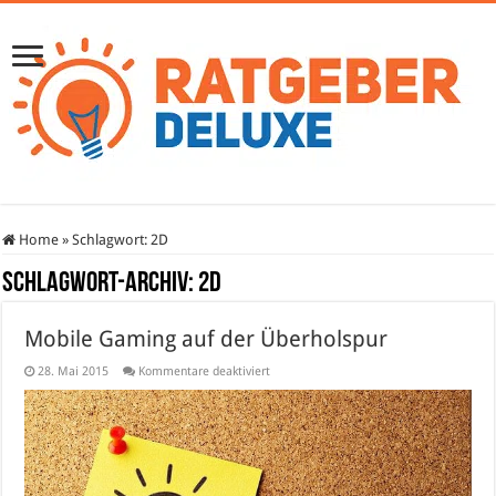
Home
»
Schlagwort:
2D
Schlagwort-Archiv:
2D
Mobile Gaming auf der Überholspur
für
28. Mai 2015
Kommentare deaktiviert
Mobile
Gaming
auf
der
Überholspur