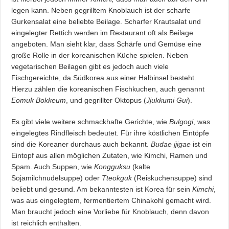
legen kann. Neben gegrilltem Knoblauch ist der scharfe
Gurkensalat eine beliebte Beilage. Scharfer Krautsalat und
eingelegter Rettich werden im Restaurant oft als Beilage
angeboten. Man sieht klar, dass Schärfe und Gemüse eine
große Rolle in der koreanischen Küche spielen. Neben
vegetarischen Beilagen gibt es jedoch auch viele
Fischgereichte, da Südkorea aus einer Halbinsel besteht.
Hierzu zählen die koreanischen Fischkuchen, auch genannt
Eomuk Bokkeum
, und gegrillter Oktopus (
Jjukkumi Gui
).
Es gibt viele weitere schmackhafte Gerichte, wie
Bulgogi
, was
eingelegtes Rindfleisch bedeutet. Für ihre köstlichen Eintöpfe
sind die Koreaner durchaus auch bekannt.
Budae jjigae
ist ein
Eintopf aus allen möglichen Zutaten, wie Kimchi, Ramen und
Spam. Auch Suppen, wie
Kongguksu
(kalte
Sojamilchnudelsuppe) oder
Tteokguk
(Reiskuchensuppe) sind
beliebt und gesund. Am bekanntesten ist Korea für sein
Kimchi
,
was aus eingelegtem, fermentiertem Chinakohl gemacht wird.
Man braucht jedoch eine Vorliebe für Knoblauch, denn davon
ist reichlich enthalten.