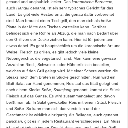
gesund und unglaublich lecker. Das
koreanische Barbecue
,
auch
Hangul
genannt, ist ein sehr typisches Gericht für das
Land. Es gibt viele Restaurants, die genau dafür vorbereitet
sind. Man braucht einen Tischgrill, den man sich als heiße
Platte in der Mitte des Tisches vorstellen kann. Darüber
befindet sich eine Röhre als Abzug, die man nach Bedarf über
den Grill von der Decke ziehen kann. Hier ist für jedermann
etwas dabei. Es geht hauptsächlich um die koreanische Art und
Weise, Fleisch zu grillen, es gibt jedoch viele kleine
Nebengerichte, die vegetarisch sind. Man kann eine gewisse
Anzahl an Rind-, Schweine- oder Hühnerfleisch bestellen,
welches auf den Grill gelegt wird. Mit einer Schere werden die
Steaks nach dem Braten in Stücke geschnitten. Nun wird ein
Blatt Salat zur Hand genommen, Reis auf das Blatt gelegt und
nach einem Klecks Soße,
Ssamjang
genannt, kommt ein Stück
Fleisch auf das Ganze. Es wird zusammengelegt und davon
beißt man ab. In Salat gewickelter Reis mit einem Stück Fleisch
und Soße. So kann man sich das vorstellen und der
Geschmack ist wirklich einzigartig. Als Beilagen, auch genannt
banchan,
gibt es in jedem Restaurant verschiedenes. Ein Muss
ist hierbei jedoch immer
Kimchi,
dass man auch auf den Grill