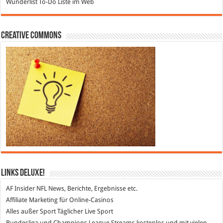
Wunderlist
To-Do Liste im Web
Creative Commons
Links DeLuXe!
AF Insider
NFL News, Berichte, Ergebnisse etc.
Affiliate Marketing
für Online-Casinos
Alles außer Sport
Täglicher Live Sport
Bundesliga und Champions League Streams
kostenlos und mit vielen