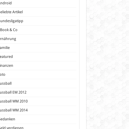
Android
eliebte Artikel
undesligatipp
eBook & Co
Ernährung
amilie
eatured
inanzen
oto
ussball
ussball EM 2012
ussball WM 2010
ussball WM 2014
Gedanken
eld verdienen