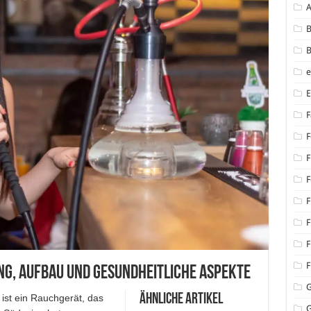
B
B
F
F
F
F
F
F
F
F
ung, Aufbau und gesundheitliche Aspekte
Ähnliche Artikel
ist ein Rauchgerät, das
G