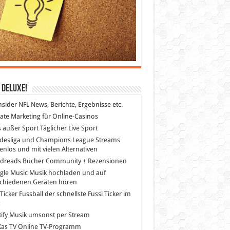
 DeLuXe!
nsider
NFL News, Berichte, Ergebnisse etc.
liate Marketing
für Online-Casinos
s außer Sport
Täglicher Live Sport
desliga und Champions League Streams
enlos und mit vielen Alternativen
dreads
Bücher Community + Rezensionen
gle Music
Musik hochladen und auf
schiedenen Geräten hören
 Ticker Fussball
der schnellste Fussi Ticker im
z
ify
Musik umsonst per Stream
as TV
Online TV-Programm