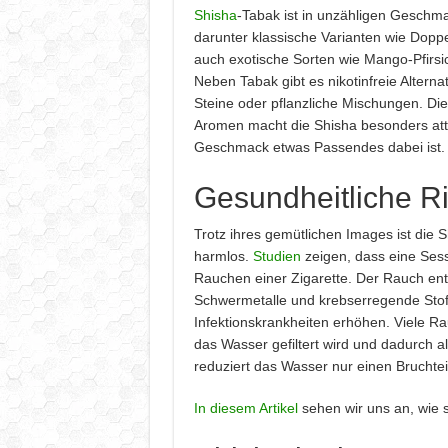
Shisha
-Tabak ist in unzähligen Geschma
darunter klassische Varianten wie Dopp
auch exotische Sorten wie Mango-Pfirs
Neben Tabak gibt es nikotinfreie Altern
Steine oder pflanzliche Mischungen. Die 
Aromen macht die Shisha besonders attra
Geschmack etwas Passendes dabei ist.
Gesundheitliche R
Trotz ihres gemütlichen Images ist die 
harmlos.
Studien
zeigen, dass eine Sess
Rauchen einer Zigarette. Der Rauch ent
Schwermetalle und krebserregende Stof
Infektionskrankheiten erhöhen. Viele R
das Wasser gefiltert wird und dadurch 
reduziert das Wasser nur einen Bruchtei
In diesem Artikel
sehen wir uns an, wie 