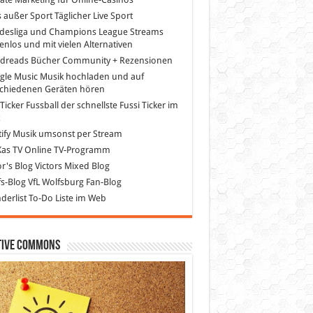
s außer Sport
Täglicher Live Sport
desliga und Champions League Streams
enlos und mit vielen Alternativen
dreads
Bücher Community + Rezensionen
gle Music
Musik hochladen und auf
schiedenen Geräten hören
 Ticker Fussball
der schnellste Fussi Ticker im
z
ify
Musik umsonst per Stream
as TV
Online TV-Programm
or's Blog
Victors Mixed Blog
s-Blog
VfL Wolfsburg Fan-Blog
erlist
To-Do Liste im Web
tive Commons