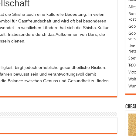
llschaft
Alle
Bun
 die Shisha auch eine kulturelle Bedeutung. In vielen
kost
ymbol für Gastfreundschaft und wird oft bei besonderen
Goo
endet. In westlichen Ländern hat sich die Shisha-Kultur
Goo
ckelt. Insbesondere durch das Aufkommen von Bars, die
ver
nsein dienen.
Live
Net
Spot
TeXX
ligkeit, birgt jedoch erhebliche gesundheitliche Risiken.
Vict
efahren bewusst sein und verantwortungsvoll damit
Wolf
g, die Balance zwischen Genuss und Gesundheit zu finden.
Wund
Crea