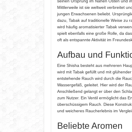
seinen Ursprung im Nahen Osten und in
Mittlerweile ist sie weltweit verbreitet 
jungen Erwachsenen beliebt. Ursprüngli
dazu, Tabak auf traditionelle Weise zu 
wird häufig aromatisierter Tabak verwen
spielt ebenfalls eine große Rolle, da 
oft als entspannte Aktivität im Freundes
Aufbau und Funkti
Eine Shisha besteht aus mehreren Hau
wird mit Tabak gefüllt und mit glühender 
entstehende Rauch wird durch die Rauch
Wassergefäß, geleitet. Hier wird der Rau
Anschließend gelangt er über den Schl
zum Nutzer. Ein Ventil ermöglicht das E
überschüssigem Rauch. Diese Konstrukti
und weicheres Raucherlebnis im Verglei
Beliebte Aromen