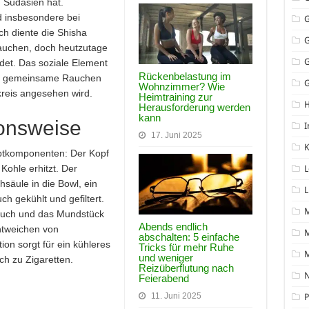
 Südasien hat.
und insbesondere bei
ch diente die Shisha
rauchen, doch heutzutage
det. Das soziale Element
Rückenbelastung im
das gemeinsame Rauchen
G
Wohnzimmer? Wie
kreis angesehen wird.
Heimtraining zur
Herausforderung werden
kann
onsweise
I
17. Juni 2025
K
ptkomponenten: Der Kopf
Kohle erhitzt. Der
L
säule in die Bowl, ein
L
ch gekühlt und gefiltert.
auch und das Mundstück
Abends endlich
ntweichen von
M
abschalten: 5 einfache
on sorgt für ein kühleres
Tricks für mehr Ruhe
und weniger
ch zu Zigaretten.
Reizüberflutung nach
N
Feierabend
11. Juni 2025
P