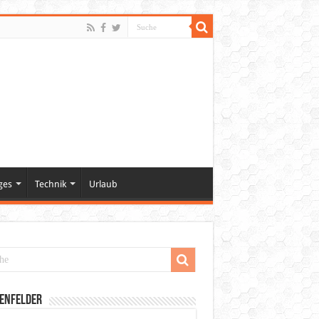
ges
Technik
Urlaub
enfelder