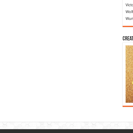
Vict
Wolf
Wund
Crea