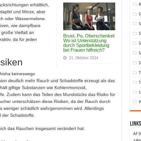
cksrichtungen erhältlich,
elapfel und Minze, aber
ich oder Wassermelone.
S
ativen, wie dampfbare
große Vielfalt an
S
Brust, Po, Oberschenkel:
ktiv, da für jeden
Wo ist Unterstützung
S
durch Sportbekleidung
bei Frauen hilfreich?
S
31. Oktober 2024
isiken
S
T
Shisha keineswegs
ion deutlich mehr Rauch und Schadstoffe erzeugt als das
T
hält giftige Substanzen wie Kohlenmonoxid,
fe. Zudem kann das Teilen des Mundstücks das Risiko für
aucher unterschätzen diese Risiken, da der Rauch durch
als weniger schädlich wahrgenommen wird. Allerdings
l der Schadstoffe.
Links
sich das Rauchen insgesamt verändert hat.
AF I
Affi