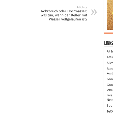
Nächste
Rohrbruch oder Hochwasser:
was tun, wenn der Keller mit
Wasser vollgelaufen ist?
Links
AF I
Affi
Alle
Bun
kost
Goo
Goo
ver
Live
Net
Spot
TeXX