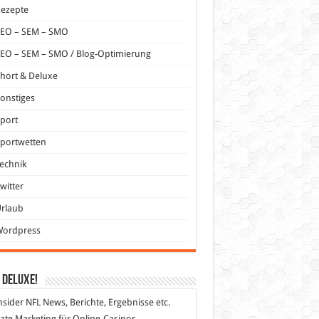
Rezepte
SEO – SEM – SMO
EO – SEM – SMO / Blog-Optimierung
hort & Deluxe
onstiges
port
portwetten
echnik
witter
Urlaub
Wordpress
 DeLuXe!
nsider
NFL News, Berichte, Ergebnisse etc.
liate Marketing
für Online-Casinos