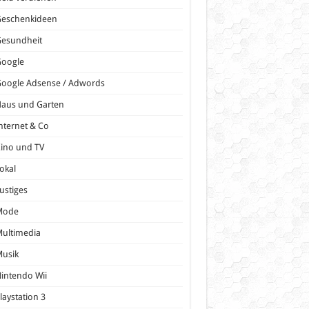
Geschenkideen
Gesundheit
Google
oogle Adsense / Adwords
Haus und Garten
nternet & Co
ino und TV
okal
ustiges
Mode
ultimedia
Musik
intendo Wii
laystation 3