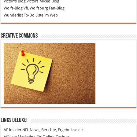
Victor's Blog
Victors Mixed Blog
Wolfs-Blog
VfL Wolfsburg Fan-Blog
Wunderlist
To-Do Liste im Web
Creative Commons
Links DeLuXe!
AF Insider
NFL News, Berichte, Ergebnisse etc.
Affiliate Marketing
für Online-Casinos