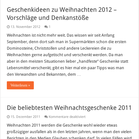
Geschenkideen zu Weihnachten 2012 –
Vorschläge und Denkanstöße
13. November 2012
1
Weihnachten ist nicht mehr weit. Das wissen wir seit Anfang
September, denn dort sah man in Supermärkten schon die ersten
Dominosteine, Christstollen und andere Leckereien die zu
Weihnachten gerne aufgetischt und verschenkt werden. Da man
aber in den meisten Situationen lieber „handfeste“ Geschenke statt
Lebensmittel verschenkt, gibt es hier mal ein paar Tipps was man
den Verwandten und Bekannten, dem …
Weiterlesen »
Die beliebtesten Weihnachtsgeschenke 2011
für
15. Dezember 2011
Kommentare deaktiviert
Die
beliebtesten
Weihnachten 2011 werden die Geschenke wohl wieder etwas
Weihnachtsgeschenke
großzügiger ausfallen als in den letzten Jahren, wenn man den vielen
2011
Berichten in den Medien Glauben schenken darf. In vielen Fällen wird