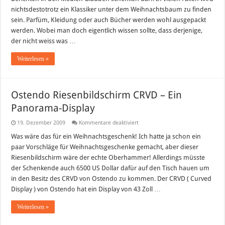
nichtsdestotrotz ein Klassiker unter dem Weihnachtsbaum zu finden
sein. Parfüm, Kleidung oder auch Bücher werden wohl ausgepackt
werden. Wobei man doch eigentlich wissen sollte, dass derjenige,
der nicht weiss was …
Weiterlesen »
Ostendo Riesenbildschirm CRVD – Ein
Panorama-Display
für
19. Dezember 2009
Kommentare deaktiviert
Ostendo
Riesenbildschirm
Was wäre das für ein Weihnachtsgeschenk! Ich hatte ja schon ein
CRVD
paar Vorschläge für Weihnachtsgeschenke gemacht, aber dieser
–
Ein
Riesenbildschirm wäre der echte Oberhammer! Allerdings müsste
Panorama-
der Schenkende auch 6500 US Dollar dafür auf den Tisch hauen um
Display
in den Besitz des CRVD von Ostendo zu kommen. Der CRVD ( Curved
Display ) von Ostendo hat ein Display von 43 Zoll …
Weiterlesen »