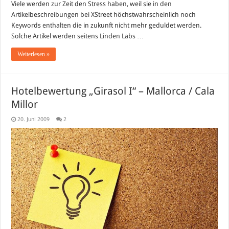
Viele werden zur Zeit den Stress haben, weil sie in den
noch
„taggen“
Artikelbeschreibungen bei XStreet höchstwahrscheinlich noch
bei
XStreetSL
Keywords enthalten die in zukunft nicht mehr geduldet werden.
?
Solche Artikel werden seitens Linden Labs …
Weiterlesen »
Hotelbewertung „Girasol I“ – Mallorca / Cala
Millor
20. Juni 2009
2