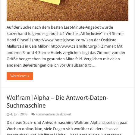
Auf der Suche nach dem besten Last-Minute-Angebot wurde
kurzerhand folgendes gebucht: 1 Woche „All Inclusive“ im 4-Sterne
Hotel Girasol I (http://www.hotelgirasol.com/ ) an der Ostküste
Mallorca‘s in Cala Millor ( http://www.calamillor.org/ ). Zimmer: Mit
anderen 3- und 4-Sterne Hotels verglichen liegt das Zimmer von der
Größe her gesehen im gesunden Mittelfeld. Verglichen mit vielen
anderen Bewertungen die ich vor Urlaubsantritt …
Weiterlesen »
Wolfram|Alpha – Die Antwort-Daten-
Suchmaschine
für
4. Juni 2009
Kommentare deaktiviert
Wolfram|Alpha
–
Die neue Such- und Antwortmaschine Wolfram Alpha ist seit ein paar
Die
Wochen online. Nun, viele Fragen sich worüber da derzeit so viel
Antwort-
Daten-