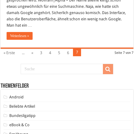
gesprochen wird. Wolfram|Alpha – Der Name alleine klingt schon
Suchmaschine
etwas ungewöhnlich für eine Suchmaschine. Naja, wie hatte sich
damals Google angehört. Sicherlich genauso komisch. Das Interface,
also die Benutzeroberfläche, ähnelt schon ein wenig nach Google.
Man hat ein …
Weiterlesen »
7
« Erste
...
«
3
4
5
6
Seite 7 von 7
Themenfelder
Android
Beliebte Artikel
Bundesligatipp
eBook & Co