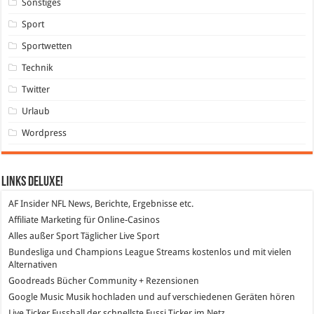
Sonstiges
Sport
Sportwetten
Technik
Twitter
Urlaub
Wordpress
Links DeLuXe!
AF Insider
NFL News, Berichte, Ergebnisse etc.
Affiliate Marketing
für Online-Casinos
Alles außer Sport
Täglicher Live Sport
Bundesliga und Champions League Streams
kostenlos und mit vielen
Alternativen
Goodreads
Bücher Community + Rezensionen
Google Music
Musik hochladen und auf verschiedenen Geräten hören
Live Ticker Fussball
der schnellste Fussi Ticker im Netz