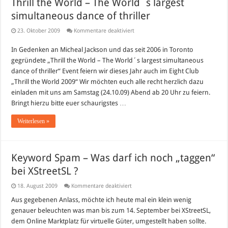
Thrill the World – The World´s largest
simultaneous dance of thriller
für
23. Oktober 2009
Kommentare deaktiviert
Thrill
the
In Gedenken an Micheal Jackson und das seit 2006 in Toronto
World
–
gegründete „Thrill the World – The World´s largest simultaneous
The
World
dance of thriller“ Event feiern wir dieses Jahr auch im Eight Club
´s
„Thrill the World 2009“ Wir möchten euch alle recht herzlich dazu
largest
simultaneous
einladen mit uns am Samstag (24.10.09) Abend ab 20 Uhr zu feiern.
dance
Bringt hierzu bitte euer schaurigstes …
of
thriller
Weiterlesen »
Keyword Spam – Was darf ich noch „taggen“
bei XStreetSL ?
für
18. August 2009
Kommentare deaktiviert
Keyword
Spam
Aus gegebenen Anlass, möchte ich heute mal ein klein wenig
–
genauer beleuchten was man bis zum 14. September bei XStreetSL,
Was
darf
dem Online Marktplatz für virtuelle Güter, umgestellt haben sollte.
ich