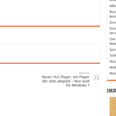
Alle
Bun
kost
Goo
Goo
ver
Live
Net
Spot
TeXX
Vict
Wolf
Nächste
Wund
Neuer VLC-Player, ein Player
der alles abspielt – Nun auch
für Windows 7
Crea