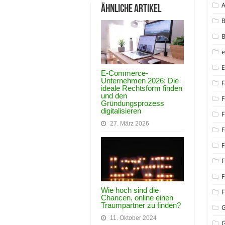
Ähnliche Artikel
B
B
E-Commerce-
Unternehmen 2026: Die
F
ideale Rechtsform finden
und den
F
Gründungsprozess
digitalisieren
F
27. März 2026
F
F
F
F
Wie hoch sind die
F
Chancen, online einen
Traumpartner zu finden?
11. Oktober 2024
G