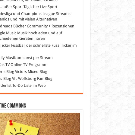
s außer Sport
Täglicher Live Sport
desliga und Champions League Streams
enlos und mit vielen Alternativen
dreads
Bücher Community + Rezensionen
gle Music
Musik hochladen und auf
schiedenen Geräten hören
 Ticker Fussball
der schnellste Fussi Ticker im
z
ify
Musik umsonst per Stream
as TV
Online TV-Programm
or's Blog
Victors Mixed Blog
s-Blog
VfL Wolfsburg Fan-Blog
erlist
To-Do Liste im Web
tive Commons