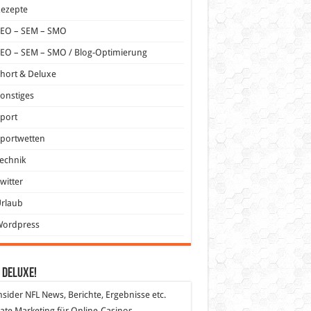
Rezepte
SEO – SEM – SMO
EO – SEM – SMO / Blog-Optimierung
hort & Deluxe
onstiges
port
portwetten
echnik
witter
Urlaub
Wordpress
 DeLuXe!
nsider
NFL News, Berichte, Ergebnisse etc.
liate Marketing
für Online-Casinos