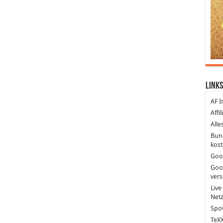
Links
AF I
Affi
Alle
Bun
kost
Goo
Goo
ver
Live
Net
Spot
TeXX