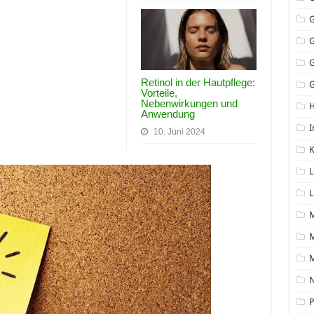
Retinol in der Hautpflege:
G
Vorteile,
Nebenwirkungen und
Anwendung
I
10. Juni 2024
K
L
L
M
N
P