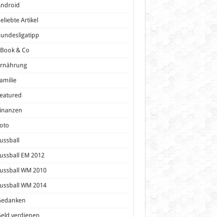
Android
eliebte Artikel
undesligatipp
eBook & Co
Ernährung
amilie
eatured
inanzen
oto
ussball
ussball EM 2012
ussball WM 2010
ussball WM 2014
Gedanken
eld verdienen