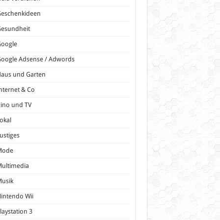
Geschenkideen
Gesundheit
Google
oogle Adsense / Adwords
Haus und Garten
nternet & Co
ino und TV
okal
ustiges
Mode
ultimedia
Musik
intendo Wii
laystation 3