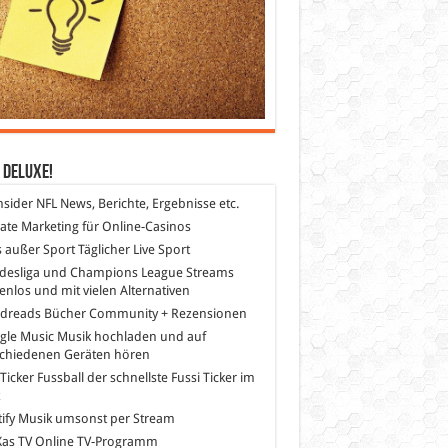
 DeLuXe!
nsider
NFL News, Berichte, Ergebnisse etc.
liate Marketing
für Online-Casinos
s außer Sport
Täglicher Live Sport
desliga und Champions League Streams
enlos und mit vielen Alternativen
dreads
Bücher Community + Rezensionen
gle Music
Musik hochladen und auf
schiedenen Geräten hören
 Ticker Fussball
der schnellste Fussi Ticker im
z
ify
Musik umsonst per Stream
as TV
Online TV-Programm