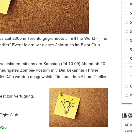
S
S
 seit 2006 in Toronto gegründete „Thrill the World – The
S
riller“ Event feiern wir dieses Jahr auch im Eight Club
S
S
azu einladen mit uns am Samstag (24.10.09) Abend ab 20
T
schaurigstes Zombie-Kostüm mit. Der bekannte Thriller
 die DJ´s werden ausgewählte Titel aus dem Album Thriller
T
est zur Verfügung.
m.
Eight Club.
Links
AF I
6/25
Affi