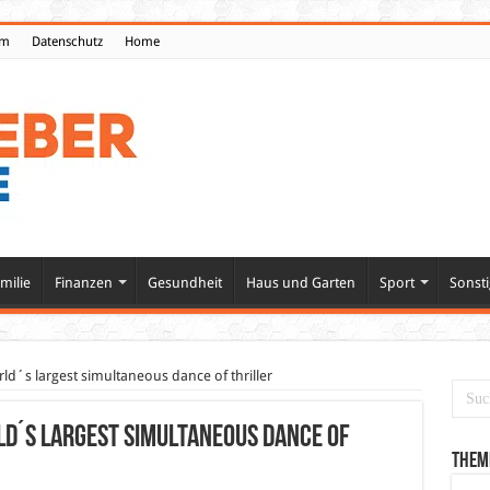
um
Datenschutz
Home
milie
Finanzen
Gesundheit
Haus und Garten
Sport
Sonsti
rld´s largest simultaneous dance of thriller
ld´s largest simultaneous dance of
Them