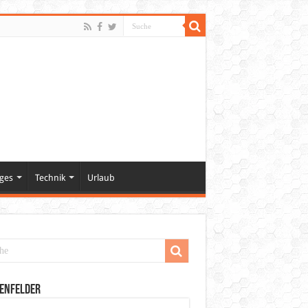
ges
Technik
Urlaub
enfelder