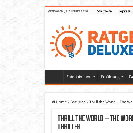
Startseite
Impress
MITTWOCH , 5 AUGUST 2026
Entertainment
Ernährung
Fa
Home
»
Featured
»
Thrill the World – The Wo
Thrill the World – The Wor
thriller