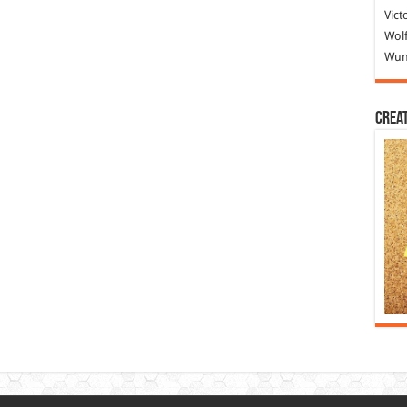
Vict
Wolf
Wund
Crea