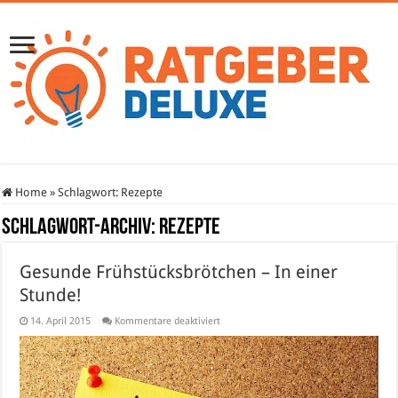
Home
»
Schlagwort:
Rezepte
Schlagwort-Archiv:
Rezepte
Gesunde Frühstücksbrötchen – In einer
Stunde!
für
14. April 2015
Kommentare deaktiviert
Gesunde
Frühstücksbrötchen
–
In
einer
Stunde!