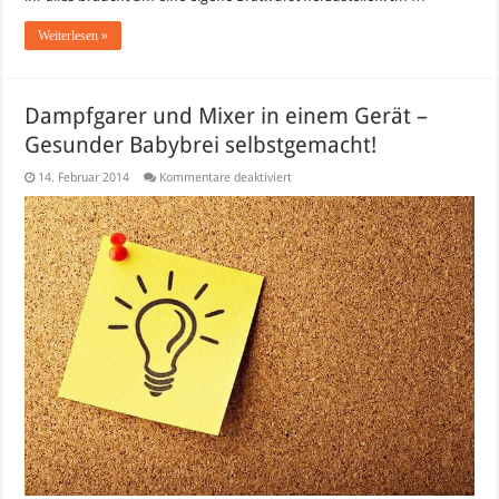
Weiterlesen »
Dampfgarer und Mixer in einem Gerät –
Gesunder Babybrei selbstgemacht!
für
14. Februar 2014
Kommentare deaktiviert
Dampfgarer
und
Mixer
in
einem
Gerät
–
Gesunder
Babybrei
selbstgemacht!