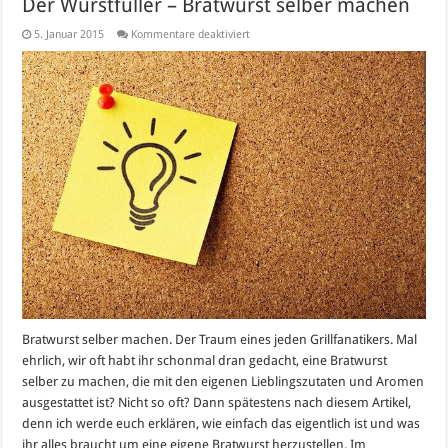
Der Wurstfüller – Bratwurst selber machen
für
5. Januar 2015
Kommentare deaktiviert
Der
Wurstfüller
–
Bratwurst
selber
machen
Bratwurst selber machen. Der Traum eines jeden Grillfanatikers. Mal
ehrlich, wir oft habt ihr schonmal dran gedacht, eine Bratwurst
selber zu machen, die mit den eigenen Lieblingszutaten und Aromen
ausgestattet ist? Nicht so oft? Dann spätestens nach diesem Artikel,
denn ich werde euch erklären, wie einfach das eigentlich ist und was
ihr alles braucht um eine eigene Bratwurst herzustellen. Im …