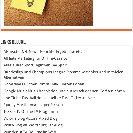
Links DeLuXe!
AF Insider
NFL News, Berichte, Ergebnisse etc.
Affiliate Marketing
für Online-Casinos
Alles außer Sport
Täglicher Live Sport
Bundesliga und Champions League Streams
kostenlos und mit vielen
Alternativen
Goodreads
Bücher Community + Rezensionen
Google Music
Musik hochladen und auf verschiedenen Geräten hören
Live Ticker Fussball
der schnellste Fussi Ticker im Netz
Spotify
Musik umsonst per Stream
TeXXas TV
Online TV-Programm
Victor's Blog
Victors Mixed Blog
Wolfs-Blog
VfL Wolfsburg Fan-Blog
Wunderlist
To-Do Liste im Web