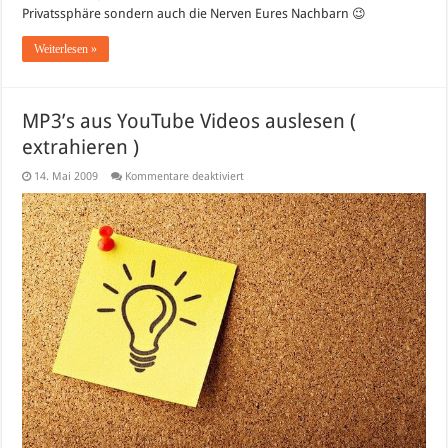
Privatssphäre sondern auch die Nerven Eures Nachbarn 😉
Weiterlesen »
MP3’s aus YouTube Videos auslesen (
extrahieren )
für
14. Mai 2009
Kommentare deaktiviert
MP3’s
aus
YouTube
Videos
auslesen
(
extrahieren
)