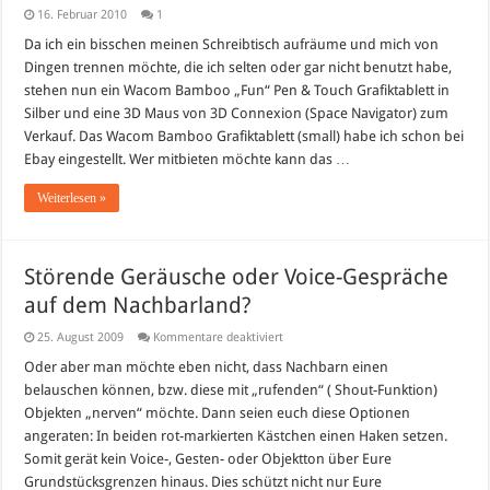
16. Februar 2010
1
Da ich ein bisschen meinen Schreibtisch aufräume und mich von
Dingen trennen möchte, die ich selten oder gar nicht benutzt habe,
stehen nun ein Wacom Bamboo „Fun“ Pen & Touch Grafiktablett in
Silber und eine 3D Maus von 3D Connexion (Space Navigator) zum
Verkauf. Das Wacom Bamboo Grafiktablett (small) habe ich schon bei
Ebay eingestellt. Wer mitbieten möchte kann das …
Weiterlesen »
Störende Geräusche oder Voice-Gespräche
auf dem Nachbarland?
für
25. August 2009
Kommentare deaktiviert
Störende
Geräusche
Oder aber man möchte eben nicht, dass Nachbarn einen
oder
belauschen können, bzw. diese mit „rufenden“ ( Shout-Funktion)
Voice-
Gespräche
Objekten „nerven“ möchte. Dann seien euch diese Optionen
auf
angeraten: In beiden rot-markierten Kästchen einen Haken setzen.
dem
Nachbarland?
Somit gerät kein Voice-, Gesten- oder Objektton über Eure
Grundstücksgrenzen hinaus. Dies schützt nicht nur Eure