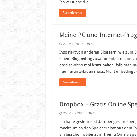
Ich versuche die …
Weiterlesen »
Meine PC und Internet-Pr
22. Mai 2010
3
Inspiriert von anderen Bloggern, wie zum B
einem Blogbeitrag zusammenfassen, möchte i
dass sowieso mal festzuhalten, falls man 
neu herunterladen muss. Nicht unbedingt, 
Weiterlesen »
Dropbox – Gratis Online Spe
26. März 2010
1
Ich habe gestern erst darüber geschrieben
macht um so den Speicherplatz aus dem In
ein bisschen weiter zum Thema Online Spei