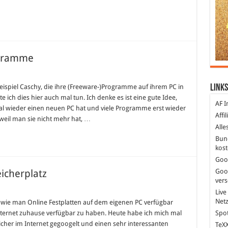
ogramme
eispiel Caschy, die ihre (Freeware-)Programme auf ihrem PC in
Links
ch dies hier auch mal tun. Ich denke es ist eine gute Idee,
AF I
mal wieder einen neuen PC hat und viele Programme erst wieder
Affi
weil man sie nicht mehr hat, …
Alle
Bun
kost
Goo
icherplatz
Goo
ver
Live
Net
, wie man Online Festplatten auf dem eigenen PC verfügbar
ternet zuhause verfügbar zu haben. Heute habe ich mich mal
Spot
cher im Internet gegoogelt und einen sehr interessanten
TeXX