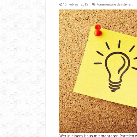
für
15. Februar 2015
Kommentare deaktiviert
WL
au
Di
be
5G
Ro
Wer in einem Haus mit mehreren Parteien wo