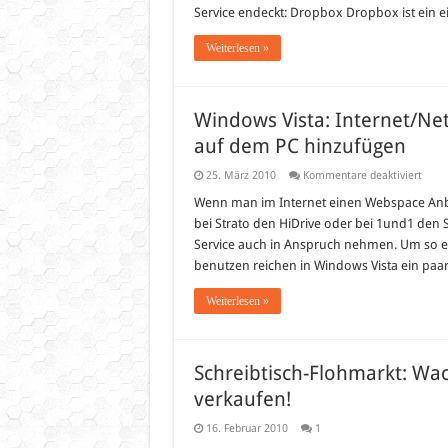
Service endeckt: Dropbox Dropbox ist ein 
Weiterlesen »
Windows Vista: Internet/Net
auf dem PC hinzufügen
für
25. März 2010
Kommentare deaktiviert
Wind
Vista:
Wenn man im Internet einen Webspace Anbie
Inter
bei Strato den HiDrive oder bei 1und1 den S
(z.B.
Onlin
Service auch in Anspruch nehmen. Um so e
Festp
benutzen reichen in Windows Vista ein paar 
auf
dem
PC
Weiterlesen »
hinzu
Schreibtisch-Flohmarkt: W
verkaufen!
16. Februar 2010
1