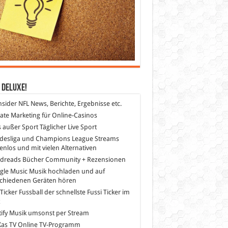
 DeLuXe!
nsider
NFL News, Berichte, Ergebnisse etc.
liate Marketing
für Online-Casinos
s außer Sport
Täglicher Live Sport
desliga und Champions League Streams
enlos und mit vielen Alternativen
dreads
Bücher Community + Rezensionen
gle Music
Musik hochladen und auf
schiedenen Geräten hören
 Ticker Fussball
der schnellste Fussi Ticker im
z
ify
Musik umsonst per Stream
as TV
Online TV-Programm