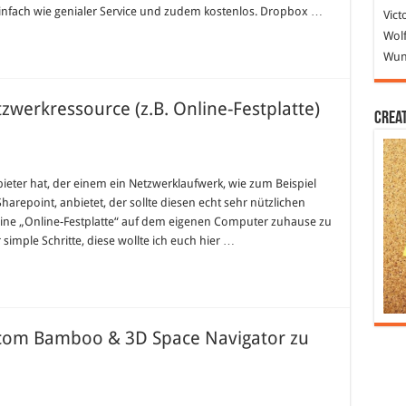
einfach wie genialer Service und zudem kostenlos. Dropbox …
Vict
Wolf
Wund
zwerkressource (z.B. Online-Festplatte)
Crea
ows
ter hat, der einem ein Netzwerklaufwerk, wie zum Beispiel
net/Netzwerkressource
harepoint, anbietet, der sollte diesen echt sehr nützlichen
e-
ine „Online-Festplatte“ auf dem eigenen Computer zuhause zu
latte)
simple Schritte, diese wollte ich euch hier …
fügen
acom Bamboo & 3D Space Navigator zu