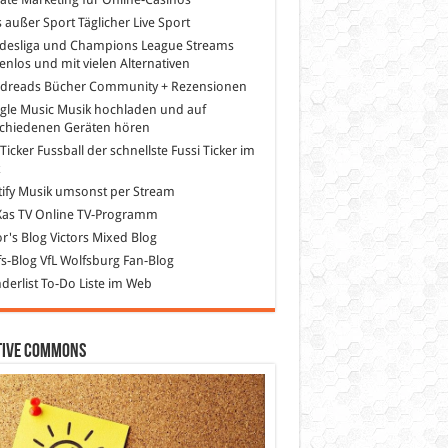
s außer Sport
Täglicher Live Sport
desliga und Champions League Streams
enlos und mit vielen Alternativen
dreads
Bücher Community + Rezensionen
gle Music
Musik hochladen und auf
schiedenen Geräten hören
 Ticker Fussball
der schnellste Fussi Ticker im
z
ify
Musik umsonst per Stream
as TV
Online TV-Programm
or's Blog
Victors Mixed Blog
s-Blog
VfL Wolfsburg Fan-Blog
erlist
To-Do Liste im Web
tive Commons