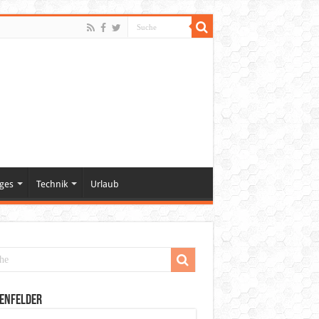
ges
Technik
Urlaub
enfelder