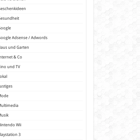
Geschenkideen
Gesundheit
Google
oogle Adsense / Adwords
Haus und Garten
nternet & Co
ino und TV
okal
ustiges
Mode
ultimedia
Musik
intendo Wii
laystation 3