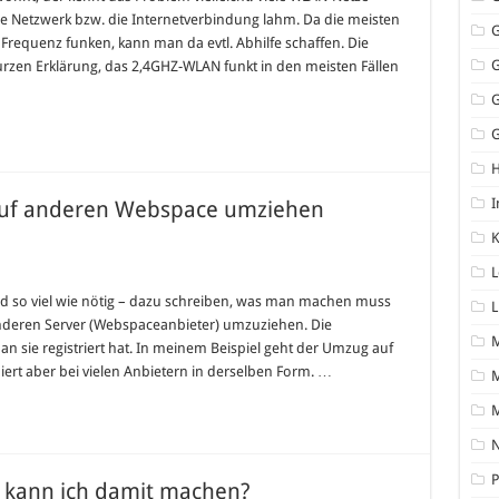
ne Netzwerk bzw. die Internetverbindung lahm. Da die meisten
requenz funken, kann man da evtl. Abhilfe schaffen. Die
rzen Erklärung, das 2,4GHZ-WLAN funkt in den meisten Fällen
G
I
auf anderen Webspace umziehen
K
L
nd so viel wie nötig – dazu schreiben, was man machen muss
L
deren Server (Webspaceanbieter) umzuziehen. Die
n sie registriert hat. In meinem Beispiel geht der Umzug auf
iert aber bei vielen Anbietern in derselben Form. …
M
N
P
 kann ich damit machen?