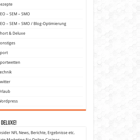
Rezepte
SEO – SEM – SMO
EO – SEM – SMO / Blog-Optimierung
hort & Deluxe
onstiges
port
portwetten
echnik
witter
Urlaub
Wordpress
 DeLuXe!
nsider
NFL News, Berichte, Ergebnisse etc.
liate Marketing
für Online-Casinos