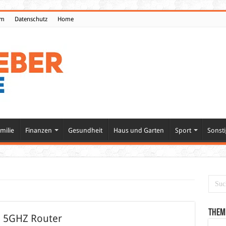
um
Datenschutz
Home
milie
Finanzen
Gesundheit
Haus und Garten
Sport
Sonsti
Them
n 5GHZ Router