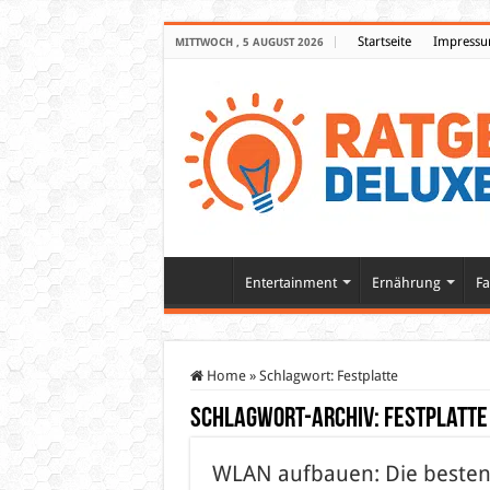
Startseite
Impress
MITTWOCH , 5 AUGUST 2026
Entertainment
Ernährung
Fa
Home
»
Schlagwort:
Festplatte
Schlagwort-Archiv:
Festplatte
WLAN aufbauen: Die beste