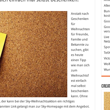
Alle
für
Das
Bun
Sky
Anstatt nach
kost
Weihnachtspaket
Geschenken
–
Goo
sich
für
einfach
Goo
Weihnachten
mal
ver
selbst
für Freunde,
beschenken!
Live
Familie und
Net
Bekannte zu
Spot
suchen, gibt
TeXX
es heute
Vict
einen Tipp
Wolf
wie man sich
Wund
zum
Weihnachtsf
est einfach
mal selbst
Crea
beschenken
kann. Ohne
, der kann bei der Sky-Weihnachtsaktion ein richtiges
nnten Link gelangt man zur Sky-Homepage mit dem Angebot.