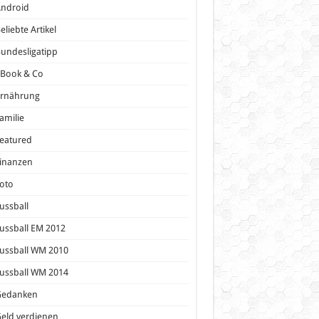
Android
eliebte Artikel
undesligatipp
eBook & Co
Ernährung
amilie
eatured
inanzen
oto
ussball
ussball EM 2012
ussball WM 2010
ussball WM 2014
Gedanken
eld verdienen