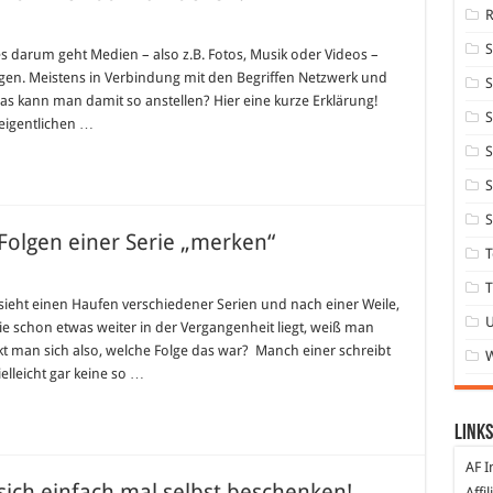
s darum geht Medien – also z.B. Fotos, Musik oder Videos –
gen. Meistens in Verbindung mit den Begriffen Netzwerk und
S
s kann man damit so anstellen? Hier eine kurze Erklärung!
S
 eigentlichen …
S
S
S
Folgen einer Serie „merken“
T
T
sieht einen Haufen verschiedener Serien und nach einer Weile,
ie schon etwas weiter in der Vergangenheit liegt, weiß man
t man sich also, welche Folge das war? Manch einer schreibt
ielleicht gar keine so …
Links
AF I
ich einfach mal selbst beschenken!
Affi