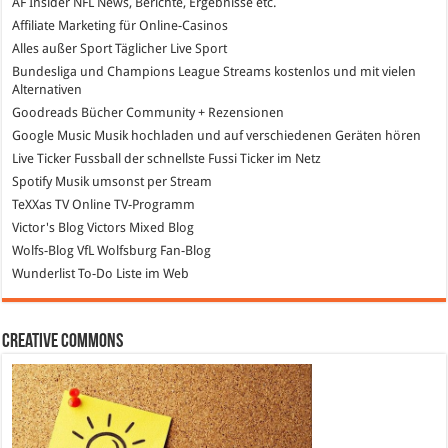
AF Insider
NFL News, Berichte, Ergebnisse etc.
Affiliate Marketing
für Online-Casinos
Alles außer Sport
Täglicher Live Sport
Bundesliga und Champions League Streams
kostenlos und mit vielen
Alternativen
Goodreads
Bücher Community + Rezensionen
Google Music
Musik hochladen und auf verschiedenen Geräten hören
Live Ticker Fussball
der schnellste Fussi Ticker im Netz
Spotify
Musik umsonst per Stream
TeXXas TV
Online TV-Programm
Victor's Blog
Victors Mixed Blog
Wolfs-Blog
VfL Wolfsburg Fan-Blog
Wunderlist
To-Do Liste im Web
Creative Commons