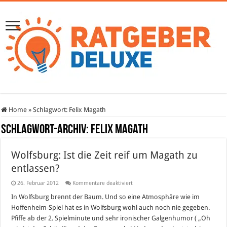
Home
»
Schlagwort:
Felix Magath
Schlagwort-Archiv:
Felix Magath
Wolfsburg: Ist die Zeit reif um Magath zu
entlassen?
für
26. Februar 2012
Kommentare deaktiviert
Wolfsburg:
Ist
In Wolfsburg brennt der Baum. Und so eine Atmosphäre wie im
die
Hoffenheim-Spiel hat es in Wolfsburg wohl auch noch nie gegeben.
Zeit
reif
Pfiffe ab der 2. Spielminute und sehr ironischer Galgenhumor ( „Oh
um