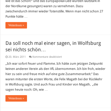
wie ist das Schön!“ und das Europapokal-Lied wurden lautstark in
Magath
zu
der Nordkurve gesungen) waren zu vernehmen. Dazu
entlassen?
zwischendurch immer wieder Totenstille. Wenn man nicht schon 27
Punkte hätte …
Weiterlesen »
Da soll noch mal einer sagen, in Wolfsburg
sei nichts schön…
für
20. März 2011
Kommentare deaktiviert
Da
soll
„Ich war sofort Feuer und Flamme. Ich hätte zum jetzigen Zeitpunkt
noch
keinen anderen Verein als den VfL übernommen. Ich bin froh, wieder
mal
einer
hier zu sein und freue mich auf eine gute Zusammenarbeit.“ Das
sagen,
waren mitunter die ersten Worte, die Felix Magath bei der Rückkehr
in
Wolfsburg
in Wolfsburg sagte. Und auch Frau und Kinder von Magath, „die
sei
nichts
sagen heute noch: Oh, wie …
schön…
Weiterlesen »