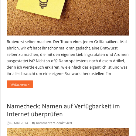
Bratwurst selber machen. Der Traum eines jeden Grillfanatikers. Mal
ehrlich, wir oft habt ihr schonmal dran gedacht, eine Bratwurst
selber zu machen, die mit den eigenen Lieblingszutaten und Aromen
ausgestattet ist? Nicht so oft? Dann spätestens nach diesem Artikel,
denn ich werde euch erklären, wie einfach das eigentlich ist und was
ihr alles braucht um eine eigene Bratwurst herzustellen. Im …
Weiterlesen »
Namecheck: Namen auf Verfügbarkeit im
Internet überprüfen
für
6. Mai 2014
Kommentare deaktiviert
Namecheck:
Namen
auf