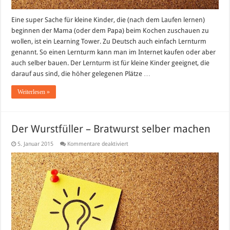
Eine super Sache für kleine Kinder, die (nach dem Laufen lernen)
beginnen der Mama (oder dem Papa) beim Kochen zuschauen zu
wollen, ist ein Learning Tower. Zu Deutsch auch einfach Lernturm
genannt. So einen Lernturm kann man im Internet kaufen oder aber
auch selber bauen. Der Lernturm ist für kleine Kinder geeignet, die
darauf aus sind, die höher gelegenen Plätze …
Weiterlesen »
Der Wurstfüller – Bratwurst selber machen
für
5. Januar 2015
Kommentare deaktiviert
Der
Wurstfüller
–
Bratwurst
selber
machen