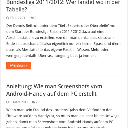
Bundesliga 2011/2012: Wer landet wo in der
Tabelle?
17. Juli 2011
2
Der Dennis Beil ruft unter dem Titel „Experte oder Oberpfeife“ vor
dem Start der Bundesliga-Saison 2011 / 2012 dazu auf eine
Abschlusstabelle zu erstellen, von der man denkt, dass sie so am
Ende so ausschaut. Ist also eigentlich nur ein kleiner Spass und dient
quasi als Messlatte für das eigene Fussball-Wissen. Mehr oder
weniger jedenfalls. Überraschungen gibt es ja immer …
Weiterlesen »
Anleitung: Wie man Screenshots vom
Android-Handy auf dem PC erstellt
5. März 2011
2
Wenn man kein Freund des „rootens“ (also dem Verändern der
Firmware auf dem Handy) ist, so muss man ein paar kleine Umwege
gehen, damit man Screenshots vom Android-Handy auf dem PC
erstellen kann. Wie das geht, möchte ich kurz und knapp als