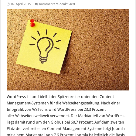
für
16. April 2015
Kommentare deaktiviert
Kaum
ein
CMS
ist
so
erfolgreich
wie
WordPress
WordPress ist und bleibt der Spitzenreiter unter den Content-
Management-Systemen für die Webseitengestaltung. Nach einer
Infografik von W3Techs wird WordPress bei 23,3 Prozent
aller Webseiten weltweit verwendet. Der Marktanteil von WordPress
liegt damit rund um den Globus bei 60,7 Prozent. Auf dem zweiten
Platz der verbreitesten Content-Management-Systeme folgt Joomla
mit einem Marktanteil von 7,6 Prozent. Joomla ist lediglich die Basis