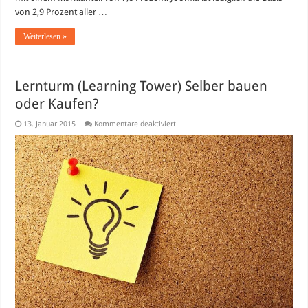
von 2,9 Prozent aller …
Weiterlesen »
Lernturm (Learning Tower) Selber bauen
oder Kaufen?
für
13. Januar 2015
Kommentare deaktiviert
Lernturm
(Learning
Tower)
Selber
bauen
oder
Kaufen?