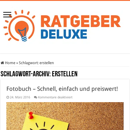
Home
»
Schlagwort:
erstellen
Schlagwort-Archiv:
erstellen
Fotobuch – Schnell, einfach und preiswert!
für
24. März 2016
Kommentare deaktiviert
Fotobuch
–
Schnell,
einfach
und
preiswert!