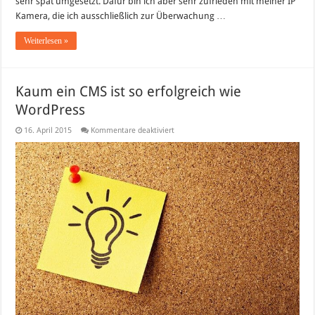
sehr spät umgesetzt. Dafür bin ich aber sehr zufrieden mit meiner IP
Kamera, die ich ausschließlich zur Überwachung …
Weiterlesen »
Kaum ein CMS ist so erfolgreich wie
WordPress
für
16. April 2015
Kommentare deaktiviert
Kaum
ein
CMS
ist
so
erfolgreich
wie
WordPress