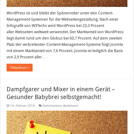
WordPress ist und bleibt der Spitzenreiter unter den Content-
Management-Systemen für die Webseitengestaltung. Nach einer
Infografik von W3Techs wird WordPress bei 23,3 Prozent
aller Webseiten weltweit verwendet. Der Marktanteil von WordPress
liegt damit rund um den Globus bei 60,7 Prozent. Auf dem zweiten
Platz der verbreitesten Content-Management-Systeme folgt Joomla
mit einem Marktanteil von 7,6 Prozent. Joomla ist lediglich die Basis
von 2,9 Prozent aller …
Weiterlesen »
Dampfgarer und Mixer in einem Gerät –
Gesunder Babybrei selbstgemacht!
für
14. Februar 2014
Kommentare deaktiviert
Dampfgarer
und
Mixer
in
einem
Gerät
–