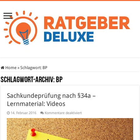
Home
»
Schlagwort:
BP
Schlagwort-Archiv:
BP
Sachkundeprüfung nach §34a –
Lernmaterial: Videos
für
14. Februar 2016
Kommentare deaktiviert
Sachkundeprüfung
nach
§34a
–
Lernmaterial:
Videos