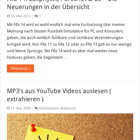
Neuerungen in der Übersicht
23. Mai 2013
1
Mit Fifa 14 wird es wohl endlich mal eine Fortsetzung (der meiner
Meinung nach besten Fussball-Simulation für PC und Konsolen)
geben, die auch wirklich fühlbare und sichtbare Veränderungen
bringen wird. Von Fifa 11 zu Fifa 12 oder zu Fifa 13 gab es nur wenige
und kleine Sprünge. Bei Fifa 14 wird es aber mal wieder neue
Features geben, die begeistern …
Weiterlesen »
MP3’s aus YouTube Videos auslesen (
extrahieren )
für
14. Mai 2009
Kommentare deaktiviert
MP3’s
aus
YouTube
Videos
auslesen
(
extrahieren