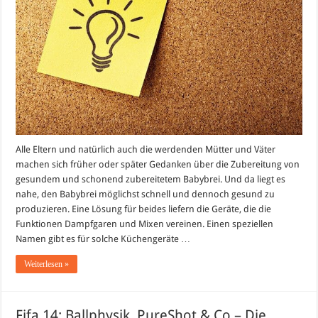
Gesunder
Babybrei
selbstgemacht!
Alle Eltern und natürlich auch die werdenden Mütter und Väter
machen sich früher oder später Gedanken über die Zubereitung von
gesundem und schonend zubereitetem Babybrei. Und da liegt es
nahe, den Babybrei möglichst schnell und dennoch gesund zu
produzieren. Eine Lösung für beides liefern die Geräte, die die
Funktionen Dampfgaren und Mixen vereinen. Einen speziellen
Namen gibt es für solche Küchengeräte …
Weiterlesen »
Fifa 14: Ballphysik, PureShot & Co – Die