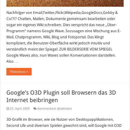
Nachfolger von Email,Twitter,Flickr,Wikipedia,GoogleDocs,Gobby &
Co!?!? Chatten, Mailen, Dokumente gemeinsam bearbeiten oder
sogar ein eigenes Wiki schreiben. Dies verspricht das neue „Über-
Programm“ namens Google Wave. Sozusagen eine Mischung aus E-
Mail, Chatprogramm, Wiki, Blog und Fotoportal. Das klingt
kompliziert, die Benutzer-Oberfläche wirkt jedoch intuitiv und
verständlich meint der Spiegel. ZUR BILDERSERIE VOM SPIEGEL
Google Waves also, nun Waves sollen Konversationen darstellen.
Also …
Weiterlesen »
Google’s O3D Plugin soll Browsern das 3D
Internet beibringen
für
23. April 2009
Kommentare deaktiviert
Google’s
O3D
3D-Grafik im Browser, wie sie Nutzer von Desktopapplikationen,
Plugin
soll
Second Life und diversen Spielen gewohnt sind, will Google mit O3D
Browsern