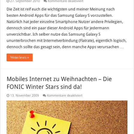
für
27. September 2010
Kommentare deaktiviert
Die
besten
Die Zeit ist reif euch die wichtigsten und meiner Meinung nach
Android
besten Android Apps für das Samsung Galaxy S vorzustellen.
Apps
Natürlich hat jeder einzelne Smartphone Nutzer andere Privilegien,
dennoch sind ein paar dieser Android Apps für jedermann
unverzichtbar. Ich selber nutze das Samsung Galaxy S
ununterbrochen mit Internetverbindung (Flatrate), eigentlich logisch,
dennoch sollte das gesagt sein, denn manche Apps verursachen …
Weiterlesen »
Mobiles Internet zu Weihnachten – Die
FONIC Winter Stars sind da!
für
13. November 2009
Kommentare deaktiviert
Mobiles
Internet
zu
Weihnachten
–
Die
FONIC
Winter
Stars