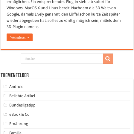
das
ermöglichen. Ein entsprechendes Plug-in steht ab sofort für
3D
Windows, MacOS X und Linux bereit. Nachdem die 3D Welt von
Internet
beibringen
Google, damals Lively genannt, den Löffel schon kurze Zeit später
wieder abgegeben hat, soll es zukünftig möglich sein, mittels dem
3D-Plugin namens …
Weiterlesen »
Themenfelder
Android
Beliebte Artikel
Bundesligatipp
eBook & Co
Ernährung
Familie