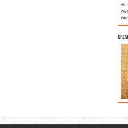
Vict
Wolf
Wund
Crea