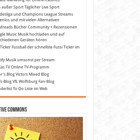
s außer Sport
Täglicher Live Sport
desliga und Champions League Streams
enlos und mit vielen Alternativen
dreads
Bücher Community + Rezensionen
gle Music
Musik hochladen und auf
schiedenen Geräten hören
 Ticker Fussball
der schnellste Fussi Ticker im
z
ify
Musik umsonst per Stream
as TV
Online TV-Programm
or's Blog
Victors Mixed Blog
s-Blog
VfL Wolfsburg Fan-Blog
erlist
To-Do Liste im Web
tive Commons