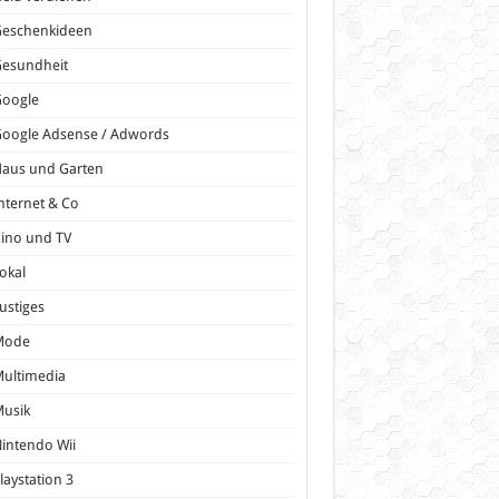
Geschenkideen
Gesundheit
Google
oogle Adsense / Adwords
Haus und Garten
nternet & Co
ino und TV
okal
ustiges
Mode
ultimedia
Musik
intendo Wii
laystation 3