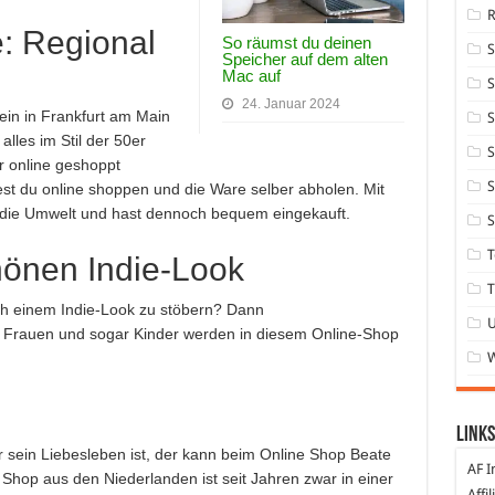
: Regional
So räumst du deinen
Speicher auf dem alten
Mac auf
S
24. Januar 2024
 ein in Frankfurt am Main
S
alles im Stil der 50er
S
r online geshoppt
S
est du online shoppen und die Ware selber abholen. Mit
die Umwelt und hast dennoch bequem eingekauft.
S
T
hönen Indie-Look
T
ch einem Indie-Look zu stöbern? Dann
, Frauen und sogar Kinder werden in diesem Online-Shop
Links
 sein Liebesleben ist, der kann beim Online Shop Beate
AF I
Shop aus den Niederlanden ist seit Jahren zwar in einer
Affi