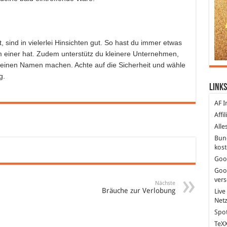
, sind in vielerlei Hinsichten gut. So hast du immer etwas
 einer hat. Zudem unterstütz du kleinere Unternehmen,
h einen Namen machen. Achte auf die Sicherheit und wähle
g.
Links
AF I
Affi
Alle
Bun
kost
Goo
Goo
ver
Nächste
Bräuche zur Verlobung
Live
Net
Spot
TeXX