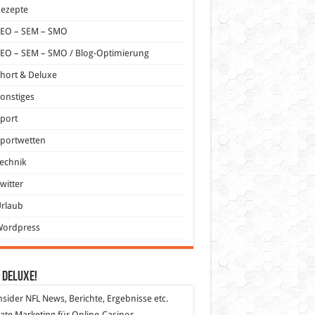
Rezepte
SEO – SEM – SMO
EO – SEM – SMO / Blog-Optimierung
hort & Deluxe
onstiges
port
portwetten
echnik
witter
Urlaub
Wordpress
 DeLuXe!
nsider
NFL News, Berichte, Ergebnisse etc.
liate Marketing
für Online-Casinos