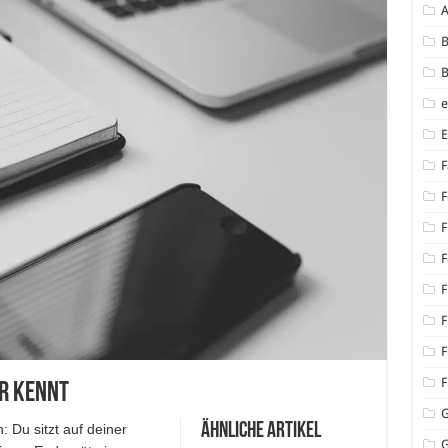
B
B
F
F
F
F
F
F
F
F
er kennt
Ähnliche Artikel
 Du sitzt auf deiner
G