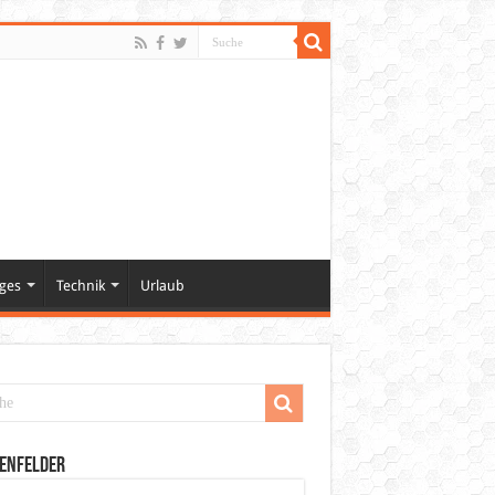
ges
Technik
Urlaub
enfelder