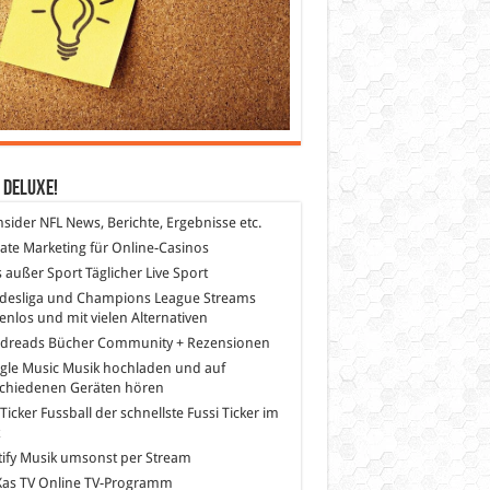
 DeLuXe!
nsider
NFL News, Berichte, Ergebnisse etc.
liate Marketing
für Online-Casinos
s außer Sport
Täglicher Live Sport
desliga und Champions League Streams
enlos und mit vielen Alternativen
dreads
Bücher Community + Rezensionen
gle Music
Musik hochladen und auf
schiedenen Geräten hören
 Ticker Fussball
der schnellste Fussi Ticker im
z
ify
Musik umsonst per Stream
as TV
Online TV-Programm