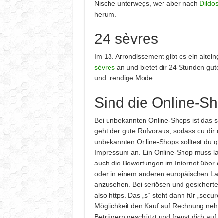
Nische unterwegs, wer aber nach
Dildo
herum.
24 sèvres
Im 18. Arrondissement gibt es ein altei
sèvres
an und bietet dir 24 Stunden gu
und trendige Mode.
Sind die Online-Sh
Bei unbekannten Online-Shops ist das s
geht der gute Rufvoraus, sodass du dir
unbekannten Online-Shops solltest du g
Impressum an. Ein Online-Shop muss la
auch die Bewertungen im Internet über 
oder in einem anderen europäischen Lan
anzusehen. Bei seriösen und gesicherten 
also https. Das „s“ steht dann für „secur
Möglichkeit den Kauf auf Rechnung neh
Betrügern geschützt und freust dich auf