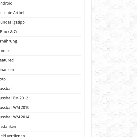
Android
eliebte Artikel
undesligatipp
eBook & Co
Ernährung
amilie
eatured
inanzen
oto
ussball
ussball EM 2012
ussball WM 2010
ussball WM 2014
Gedanken
eld verdienen