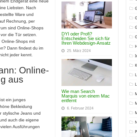
einem Endgerät eine neue
ine Liebsten. Nach
estellte Ware und
auf Rechnung, per
arum sind Online-Shops
DYI oder Profi?
vor die Tür setzen.
G
Entscheiden Sie sich für
r Online-Shops mit
Ihren Webdesign-Ansatz
zen? Dann findest du im
25. März 2024
icht jeder kennt.
I
K
ann: Online-
L
ng aus
L
Wie man Search
Marquis von einem Mac
ist ein junges
entfernt
M
höne Bekleidung
6. Februar 2024
r stylische Jeans und
und auch die eigene
N
 vielen Ausführungen
P