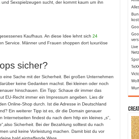
s
und Sexspielzeugen sucht, der kommt kaum um ihn
Alle
Bun
kost
Goo
Goo
ngesessenes Kaufhaus. An diese Idee lehnt sich
24
ver
ten Service. Männer und Frauen shoppen dort luxuriöse
Live
Net
Spot
ops sicher?
TeXX
Vict
o eine Sache mit der Sicherheit. Bei großen Unternehmen
Wolf
 darüber keine Gedanken machst. Bei kleinen oder noch
Wund
enauer hinschauen. Ein Tipp: Schaue dir immer das
ut EU-Recht immer ein Impressum angeben. Lies dir
den Online-Shop durch. Ist die Adresse in Deutschland
Crea
d? Ein weiterer Tipp ist es, dir die Domain genauer
Internetseiten findest du nach dem http ein kleines „s“,
e“,also Sicherheit. Bei der Bezahlung solltest du nach
men und keine Vorleistung machen. Damit bist du vor
 deine bald eintreffende Ware.