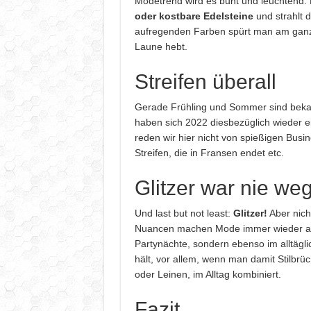
Modetrend wird es bunt und leuchtend.
oder kostbare Edelsteine
und strahlt 
aufregenden Farben spürt man am ganz
Laune hebt.
Streifen überall
Gerade Frühling und Sommer sind bekann
haben sich 2022 diesbezüglich wieder e
reden wir hier nicht von spießigen Bus
Streifen, die in Fransen endet etc.
Glitzer war nie we
Und last but not least:
Glitzer!
Aber nich
Nuancen machen Mode immer wieder auf
Partynächte, sondern ebenso im alltäg
hält, vor allem, wenn man damit Stilbrüc
oder Leinen, im Alltag kombiniert.
Fazit