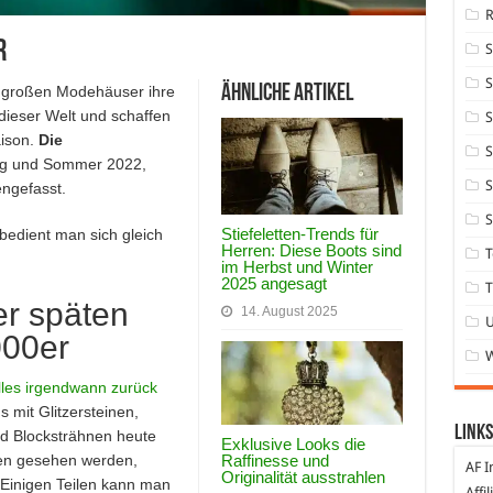
r
S
Ähnliche Artikel
z großen Modehäuser ihre
dieser Welt und schaffen
S
ison.
Die
S
ng und Sommer 2022,
S
ngefasst.
S
Stiefeletten-Trends für
bedient man sich gleich
Herren: Diese Boots sind
T
im Herbst und Winter
2025 angesagt
T
r späten
14. August 2025
000er
lles irgendwann zurück
mit Glitzersteinen,
Links
nd Blocksträhnen heute
Exklusive Looks die
Raffinesse und
den gesehen werden,
AF I
Originalität ausstrahlen
. Einigen Teilen kann man
Affi