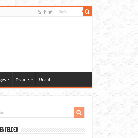
ges
Technik
Urlaub
enfelder