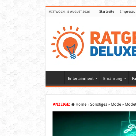
Startseite
Impress
MITTWOCH , 5 AUGUST 2026
Entertainment
Ernährung
Fa
ANZEIGE:
Home
»
Sonstiges
»
Mode
»
Modet