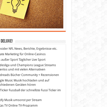
 DeLuXe!
nsider
NFL News, Berichte, Ergebnisse etc.
liate Marketing
für Online-Casinos
s außer Sport
Täglicher Live Sport
desliga und Champions League Streams
enlos und mit vielen Alternativen
dreads
Bücher Community + Rezensionen
gle Music
Musik hochladen und auf
schiedenen Geräten hören
 Ticker Fussball
der schnellste Fussi Ticker im
z
ify
Musik umsonst per Stream
as TV
Online TV-Programm