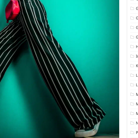
G
I
K
L
L
M
N
P