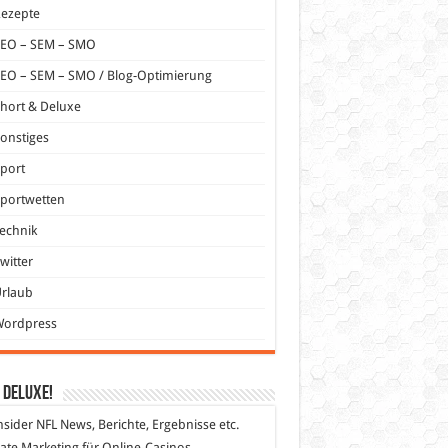
Rezepte
SEO – SEM – SMO
EO – SEM – SMO / Blog-Optimierung
hort & Deluxe
onstiges
port
portwetten
echnik
witter
Urlaub
Wordpress
 DeLuXe!
nsider
NFL News, Berichte, Ergebnisse etc.
liate Marketing
für Online-Casinos