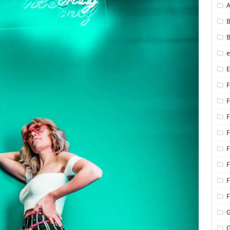
B
B
F
F
F
F
F
F
F
F
G