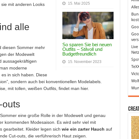
15. Mai 2025
sie mit anderen Looks
Alle
Bun
kost
ind alle
Goo
Goo
ver
So sparen Sie bei neuen
Live
nd diesen Sommer mehr
Outfits – Stilvoll und
Net
Budgetfreundlich
egen der Modewelt
Spot
nd aussagekräftigen
15. November 2023
TeXX
h man moderne
Vict
 es in sich haben. Diese
Wolf
shion”, sondern auch bei konventionellen Modelabels.
Wund
se, mit tollen, weißen Outfits, findet man hier.
-outs
Crea
m Sommer eine große Rolle in der Modewelt und genau
der kommenden Modesaison. Es wird sehr viel mit
s gearbeitet. Kleider legen sich
wie ein zarter Hauch
auf
de Cut-outs, die verführerisch Haut zeigen.