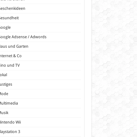
Geschenkideen
Gesundheit
Google
oogle Adsense / Adwords
Haus und Garten
nternet & Co
ino und TV
okal
ustiges
Mode
ultimedia
Musik
intendo Wii
laystation 3