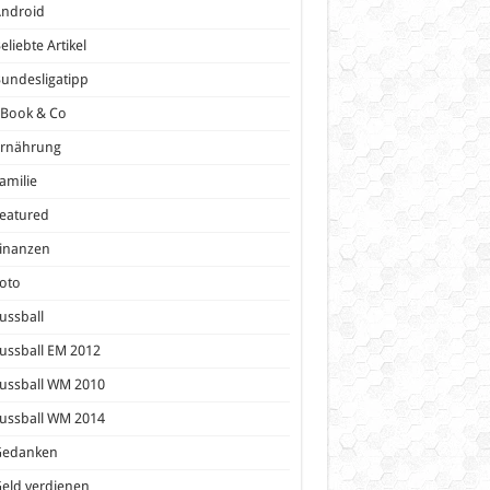
Android
eliebte Artikel
undesligatipp
eBook & Co
Ernährung
amilie
eatured
inanzen
oto
ussball
ussball EM 2012
ussball WM 2010
ussball WM 2014
Gedanken
eld verdienen