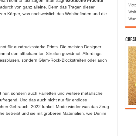
 Man könnte fast sagen, man trägt
exotische Früchte
Vict
dadurch von ganz alleine. Denn das Tragen dieser
Wolf
en Körper, was nachweislich das Wohlbefinden und die
Wund
Crea
t für ausdrucksstarke Prints. Die meisten Designer
inmal den altbekannten Streifen gewidmet. Allerdings
inessblusen, sondern Glam-Rock-Blockstreifen oder auch
g
t nur, sondern auch Pailletten und weitere metallische
regend. Und das auch nicht nur für endlose
lichen Gebrauch. 2022 funkelt Mode wieder was das Zeug
he betreibt und sie mit gröberen Materialien, wie Denim