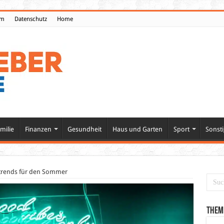
um
Datenschutz
Home
milie
Finanzen
Gesundheit
Haus und Garten
Sport
Sonsti
rends für den Sommer
Them