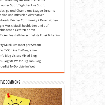
s außer Sport
Täglicher Live Sport
desliga und Champions League Streams
enlos und mit vielen Alternativen
dreads
Bücher Community + Rezensionen
gle Music
Musik hochladen und auf
schiedenen Geräten hören
 Ticker Fussball
der schnellste Fussi Ticker im
z
ify
Musik umsonst per Stream
as TV
Online TV-Programm
or's Blog
Victors Mixed Blog
s-Blog
VfL Wolfsburg Fan-Blog
erlist
To-Do Liste im Web
tive Commons