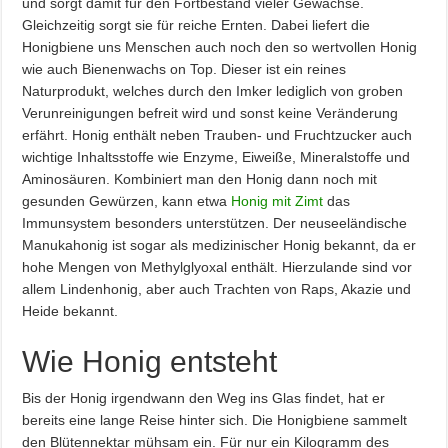
und sorgt damit für den Fortbestand vieler Gewächse.
Gleichzeitig sorgt sie für reiche Ernten. Dabei liefert die
Honigbiene uns Menschen auch noch den so wertvollen Honig
wie auch Bienenwachs on Top. Dieser ist ein reines
Naturprodukt, welches durch den Imker lediglich von groben
Verunreinigungen befreit wird und sonst keine Veränderung
erfährt. Honig enthält neben Trauben- und Fruchtzucker auch
wichtige Inhaltsstoffe wie Enzyme, Eiweiße, Mineralstoffe und
Aminosäuren. Kombiniert man den Honig dann noch mit
gesunden Gewürzen, kann etwa
Honig mit Zimt
das
Immunsystem besonders unterstützen. Der neuseeländische
Manukahonig ist sogar als medizinischer Honig bekannt, da er
hohe Mengen von Methylglyoxal enthält. Hierzulande sind vor
allem Lindenhonig, aber auch Trachten von Raps, Akazie und
Heide bekannt.
Wie Honig entsteht
Bis der Honig irgendwann den Weg ins Glas findet, hat er
bereits eine lange Reise hinter sich. Die Honigbiene sammelt
den Blütennektar mühsam ein. Für nur ein Kilogramm des