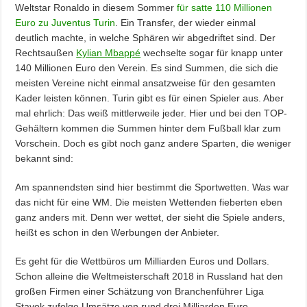
Weltstar Ronaldo in diesem Sommer
für satte 110 Millionen
Euro zu Juventus Turin
. Ein Transfer, der wieder einmal
deutlich machte, in welche Sphären wir abgedriftet sind. Der
Rechtsaußen
Kylian Mbappé
wechselte sogar für knapp unter
140 Millionen Euro den Verein. Es sind Summen, die sich die
meisten Vereine nicht einmal ansatzweise für den gesamten
Kader leisten können. Turin gibt es für einen Spieler aus. Aber
mal ehrlich: Das weiß mittlerweile jeder. Hier und bei den TOP-
Gehältern kommen die Summen hinter dem Fußball klar zum
Vorschein. Doch es gibt noch ganz andere Sparten, die weniger
bekannt sind:
Am spannendsten sind hier bestimmt die Sportwetten. Was war
das nicht für eine WM. Die meisten Wettenden fieberten eben
ganz anders mit. Denn wer wettet, der sieht die Spiele anders,
heißt es schon in den Werbungen der Anbieter.
Es geht für die Wettbüros um Milliarden Euros und Dollars.
Schon alleine die Weltmeisterschaft 2018 in Russland hat den
großen Firmen einer Schätzung von Branchenführer Liga
Stavok zufolge Umsätze von rund drei Milliarden Euro