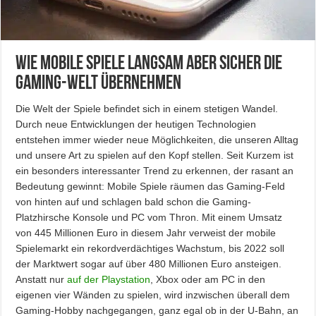
Wie mobile Spiele langsam aber sicher die
Gaming-Welt übernehmen
Die Welt der Spiele befindet sich in einem stetigen Wandel.
Durch neue Entwicklungen der heutigen Technologien
entstehen immer wieder neue Möglichkeiten, die unseren Alltag
und unsere Art zu spielen auf den Kopf stellen. Seit Kurzem ist
ein besonders interessanter Trend zu erkennen, der rasant an
Bedeutung gewinnt: Mobile Spiele räumen das Gaming-Feld
von hinten auf und schlagen bald schon die Gaming-
Platzhirsche Konsole und PC vom Thron. Mit einem Umsatz
von 445 Millionen Euro in diesem Jahr verweist der mobile
Spielemarkt ein rekordverdächtiges Wachstum, bis 2022 soll
der Marktwert sogar auf über 480 Millionen Euro ansteigen.
Anstatt nur
auf der Playstation
, Xbox oder am PC in den
eigenen vier Wänden zu spielen, wird inzwischen überall dem
Gaming-Hobby nachgegangen, ganz egal ob in der U-Bahn, an