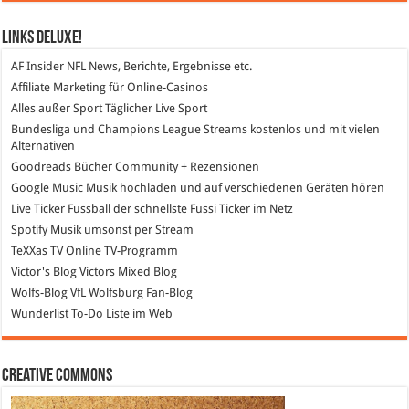
Links DeLuXe!
AF Insider
NFL News, Berichte, Ergebnisse etc.
Affiliate Marketing
für Online-Casinos
Alles außer Sport
Täglicher Live Sport
Bundesliga und Champions League Streams
kostenlos und mit vielen
Alternativen
Goodreads
Bücher Community + Rezensionen
Google Music
Musik hochladen und auf verschiedenen Geräten hören
Live Ticker Fussball
der schnellste Fussi Ticker im Netz
Spotify
Musik umsonst per Stream
TeXXas TV
Online TV-Programm
Victor's Blog
Victors Mixed Blog
Wolfs-Blog
VfL Wolfsburg Fan-Blog
Wunderlist
To-Do Liste im Web
Creative Commons