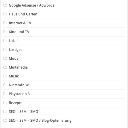
Google Adsense / Adwords
Haus und Garten
Internet & Co
Kino und TV
Lokal
Lustiges
Mode
Multimedia
Musik
Nintendo Wii
Playstation 3
Rezepte
SEO – SEM – SMO
SEO – SEM – SMO / Blog-Optimierung