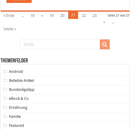
21
« Erste
...
10
«
19
20
22
23
Seite 21 von 27
»
...
Letzte »
Themenfelder
Android
Beliebte Artikel
Bundesligatipp
eBook & Co
Ernährung
Familie
Featured