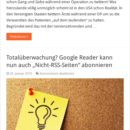
schon Gang und Gebe während einer Operation zu twittern! Was
der
OP
hierzulande völlig unmöglich scheint ist in den USA schon Realität. In
den Vereinigten Staaten twittern Ärzte während einer OP um so die
Verwandten des Patienten „auf dem laufenden“ zu halten.
Begründet wird das mit der nervenzehrenden und …
Weiterlesen »
Totalüberwachung? Google Reader kann
nun auch „Nicht-RSS-Seiten“ abonnieren
für
26. Januar 2010
Kommentare deaktiviert
Totalüberwachung?
Google
Reader
kann
nun
auch
„Nicht-
RSS-
Seiten“
abonnieren