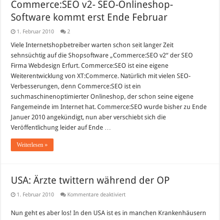
Commerce:SEO v2- SEO-Onlineshop-
Software kommt erst Ende Februar
1. Februar 2010
2
Viele Internetshopbetreiber warten schon seit langer Zeit
sehnsüchtig auf die Shopsoftware „Commerce:SEO v2“ der SEO
Firma Webdesign Erfurt. Commerce:SEO ist eine eigene
Weiterentwicklung von XT:Commerce. Natürlich mit vielen SEO-
Verbesserungen, denn Commerce:SEO ist ein
suchmaschinenoptimierter Onlineshop, der schon seine eigene
Fangemeinde im Internet hat. Commerce:SEO wurde bisher zu Ende
Januer 2010 angekündigt, nun aber verschiebt sich die
Veröffentlichung leider auf Ende …
Weiterlesen »
USA: Ärzte twittern während der OP
für
1. Februar 2010
Kommentare deaktiviert
USA:
Ärzte
Nun geht es aber los! In den USA ist es in manchen Krankenhäusern
twittern
während