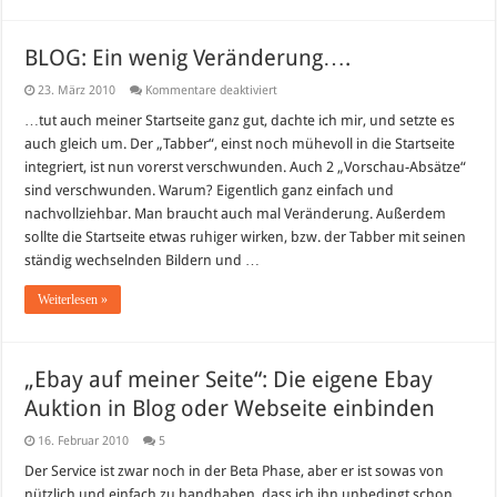
BLOG: Ein wenig Veränderung….
für
23. März 2010
Kommentare deaktiviert
BLOG:
Ein
…tut auch meiner Startseite ganz gut, dachte ich mir, und setzte es
wenig
auch gleich um. Der „Tabber“, einst noch mühevoll in die Startseite
Veränderung….
integriert, ist nun vorerst verschwunden. Auch 2 „Vorschau-Absätze“
sind verschwunden. Warum? Eigentlich ganz einfach und
nachvollziehbar. Man braucht auch mal Veränderung. Außerdem
sollte die Startseite etwas ruhiger wirken, bzw. der Tabber mit seinen
ständig wechselnden Bildern und …
Weiterlesen »
„Ebay auf meiner Seite“: Die eigene Ebay
Auktion in Blog oder Webseite einbinden
16. Februar 2010
5
Der Service ist zwar noch in der Beta Phase, aber er ist sowas von
nützlich und einfach zu handhaben, dass ich ihn unbedingt schon