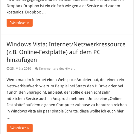
Dropbox Dropbox ist ein einfach wie genialer Service und zudem
kostenlos. Dropbox …
Weiterlesen »
Windows Vista: Internet/Netzwerkressource
(z.B. Online-Festplatte) auf dem PC
hinzufügen
für
25. März 2010
Kommentare deaktiviert
Windows
Vista:
Wenn man im Internet einen Webspace Anbieter hat, der einem ein
Internet/Netzwerkressource
(z.B.
Netzwerklaufwerk, wie zum Beispiel bei Strato den HiDrive oder bei
Online-
Festplatte)
1und1 den Sharepoint, anbietet, der sollte diesen echt sehr
auf
nützlichen Service auch in Anspruch nehmen. Um so eine „Online-
dem
PC
Festplatte“ auf dem eigenen Computer zuhause zu benutzen reichen
hinzufügen
in Windows Vista ein paar simple Schritte, diese wollte ich euch hier
…
Weiterlesen »