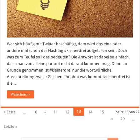
Wer sich häufig mit Twitter beschäftigt, dem wird das eine oder
andere mal schön der Hashtag #kleinerdrei aufgefallen sein. Doch
was zum Teufel soll das bedeuten? Die Antwort ist dabei so einfach,
dass man von alleine partout nicht darauf kommen mag. Denn im
Grunde genommen ist #kleinerdrei nur die wortwörtliche
Ausschreibung zweier Zeichen. Ihr ahnt was kommt. #kleinerdrei ist
die …
Weiterlesen »
13
« Erste
...
10
«
11
12
14
15
Seite 13 von 27
»
20
...
Letzte »