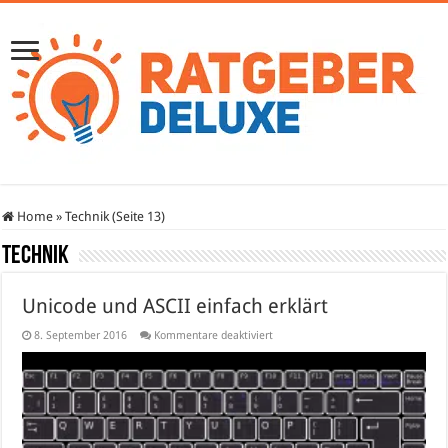
Home
»
Technik (Seite 13)
Technik
Unicode und ASCII einfach erklärt
für
8. September 2016
Kommentare deaktiviert
Unicode
und
ASCII
einfach
erklärt