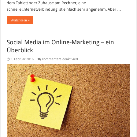
dem Tablett oder Zuhause am Rechner, eine
schnelle Internetverbindung ist einfach sehr angenehm. Aber …
Weiterlesen »
Social Media im Online-Marketing – ein
Überblick
für
3. Februar 2016
Kommentare deaktiviert
Social
Media
im
Online-
Marketing
–
ein
Überblick