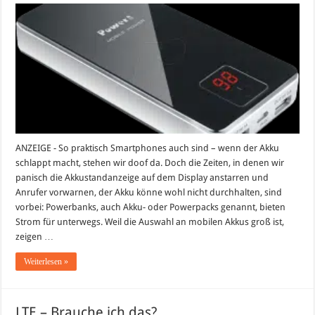
Vier
Tipps
für
den
Powerbank-
Kauf
ANZEIGE - So praktisch Smartphones auch sind – wenn der Akku
schlappt macht, stehen wir doof da. Doch die Zeiten, in denen wir
panisch die Akkustandanzeige auf dem Display anstarren und
Anrufer vorwarnen, der Akku könne wohl nicht durchhalten, sind
vorbei: Powerbanks, auch Akku- oder Powerpacks genannt, bieten
Strom für unterwegs. Weil die Auswahl an mobilen Akkus groß ist,
zeigen …
Weiterlesen »
LTE – Brauche ich das?