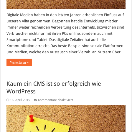
Digitale Medien haben in den letzten Jahren erheblichen Einfluss auf
unseren Allta genommen. Begonnen hat die Entwicklung mit der
immer weiter reichenden Verbreitung des Internets. Inzwischen sind
Verbraucher nicht nur mit ihren PCs online, sondern auch mit
Smartphone und Tablet. Das digitale Zeitalter hat auch die
Kommunikation erreicht. Das beste Beispiel sind soziale Plattformen
und Medien, welche den Austausch einer Vielzahl an Nutzern über …
Weiterlesen »
Kaum ein CMS ist so erfolgreich wie
WordPress
für
16. April 2015
Kommentare deaktiviert
Kaum
ein
CMS
ist
so
erfolgreich
wie
WordPress