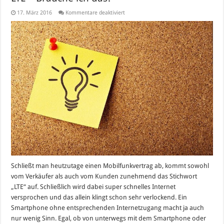
für
17. März 2016
Kommentare deaktiviert
LTE
–
Brauche
ich
das?
Schließt man heutzutage einen Mobilfunkvertrag ab, kommt sowohl
vom Verkäufer als auch vom Kunden zunehmend das Stichwort
„LTE“ auf. Schließlich wird dabei super schnelles Internet
versprochen und das allein klingt schon sehr verlockend. Ein
Smartphone ohne entsprechenden Internetzugang macht ja auch
nur wenig Sinn. Egal, ob von unterwegs mit dem Smartphone oder