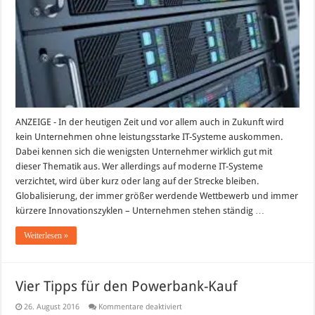
Darum
ist
IT-
Beratung
in
heutiger
Zeit
so
wichtig
ANZEIGE - In der heutigen Zeit und vor allem auch in Zukunft wird
kein Unternehmen ohne leistungsstarke IT-Systeme auskommen.
Dabei kennen sich die wenigsten Unternehmer wirklich gut mit
dieser Thematik aus. Wer allerdings auf moderne IT-Systeme
verzichtet, wird über kurz oder lang auf der Strecke bleiben.
Globalisierung, der immer größer werdende Wettbewerb und immer
kürzere Innovationszyklen – Unternehmen stehen ständig …
Weiterlesen »
Vier Tipps für den Powerbank-Kauf
für
26. August 2016
Kommentare deaktiviert