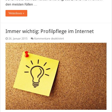
den meisten Fällen …
Weiterlesen »
Immer wichtig: Profilpflege im Internet
für
26. Januar 2015
Kommentare deaktiviert
Immer
wichtig:
Profilpflege
im
Internet