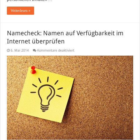
Weiterlesen »
Namecheck: Namen auf Verfügbarkeit im
Internet überprüfen
für
6. Mai 2014
Kommentare deaktiviert
Namecheck:
Namen
auf
Verfügbarkeit
im
Internet
überprüfen