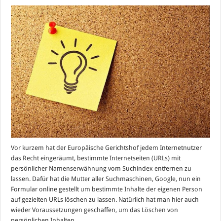
Persönliche
Inhalte
(URLs
/
Name)
aus
Google
entfernen
lassen
Vor kurzem hat der Europäische Gerichtshof jedem Internetnutzer
das Recht eingeräumt, bestimmte Internetseiten (URLs) mit
persönlicher Namenserwähnung vom Suchindex entfernen zu
lassen. Dafür hat die Mutter aller Suchmaschinen, Google, nun ein
Formular online gestellt um bestimmte Inhalte der eigenen Person
auf gezielten URLs löschen zu lassen. Natürlich hat man hier auch
wieder Voraussetzungen geschaffen, um das Löschen von
persönlichen Inhalten …