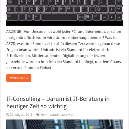
ANZEIGE - Von Unicode hat wohl jeder PC- und Internetnutzer schon
mal gehört. Doch wofür wird Unicode überhaupt benutzt? Was ist
ASCII, was sind Sonderzeichen? In diesem Text werden genau diese
Fragen beantwortet. Unicode ist ein Standard für elektronische
Schriftzeichen. Mit der laufenden Digitalisierung der letzten
Jahrzehnte wurde schon früh ein Standard benötigt, um dem Chaos
der ersten Stunden Einhalt …
Weiterlesen »
IT-Consulting – Darum ist IT-Beratung in
heutiger Zeit so wichtig
für
29. August 2016
Kommentare deaktiviert
IT-
Consulting
–