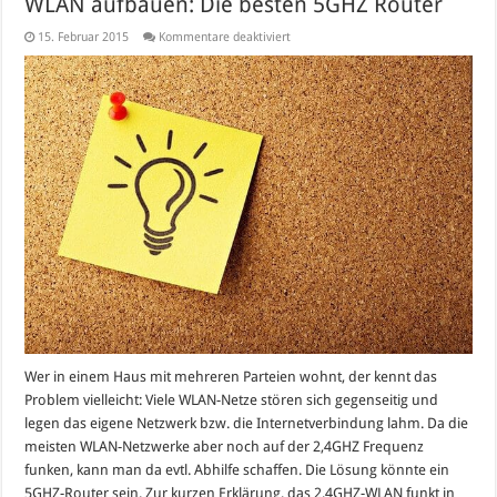
WLAN aufbauen: Die besten 5GHZ Router
für
15. Februar 2015
Kommentare deaktiviert
WLAN
aufbauen:
Die
besten
5GHZ
Router
Wer in einem Haus mit mehreren Parteien wohnt, der kennt das
Problem vielleicht: Viele WLAN-Netze stören sich gegenseitig und
legen das eigene Netzwerk bzw. die Internetverbindung lahm. Da die
meisten WLAN-Netzwerke aber noch auf der 2,4GHZ Frequenz
funken, kann man da evtl. Abhilfe schaffen. Die Lösung könnte ein
5GHZ-Router sein. Zur kurzen Erklärung, das 2,4GHZ-WLAN funkt in