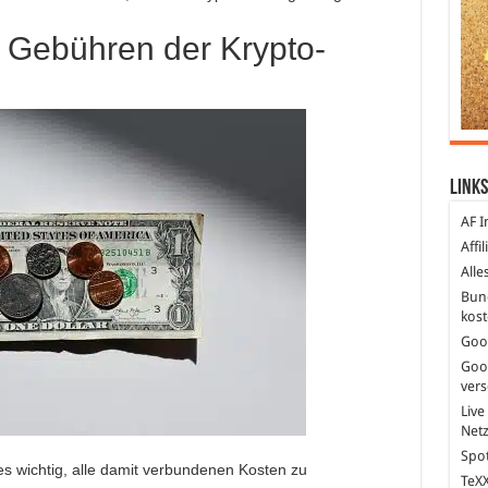
e Gebühren der Krypto-
Links
AF I
Affi
Alle
Bun
kost
Goo
Goo
ver
Live
Net
Spot
s wichtig, alle damit verbundenen Kosten zu
TeXX