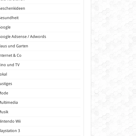
Geschenkideen
Gesundheit
Google
oogle Adsense / Adwords
Haus und Garten
nternet & Co
ino und TV
okal
ustiges
Mode
ultimedia
Musik
intendo Wii
laystation 3