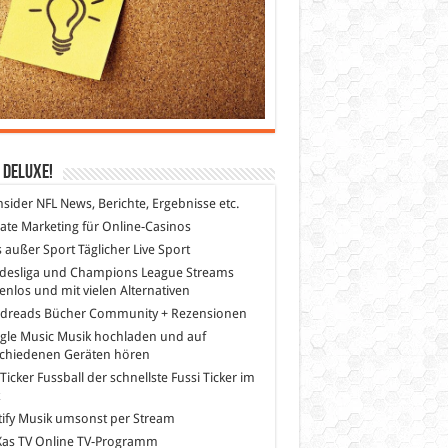
 DeLuXe!
nsider
NFL News, Berichte, Ergebnisse etc.
liate Marketing
für Online-Casinos
s außer Sport
Täglicher Live Sport
desliga und Champions League Streams
enlos und mit vielen Alternativen
dreads
Bücher Community + Rezensionen
gle Music
Musik hochladen und auf
schiedenen Geräten hören
 Ticker Fussball
der schnellste Fussi Ticker im
z
ify
Musik umsonst per Stream
as TV
Online TV-Programm