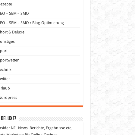
Rezepte
SEO – SEM – SMO
EO – SEM – SMO / Blog-Optimierung
hort & Deluxe
onstiges
port
portwetten
echnik
witter
Urlaub
Wordpress
 DeLuXe!
nsider
NFL News, Berichte, Ergebnisse etc.
liate Marketing
für Online-Casinos