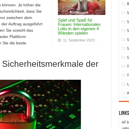
 können. Je höher die
rscheinlichkeit, dass Sie
erenz zwischen dem
Spiel und Spaß für
S
 der Auftrag ausgeführt
Frauen: Internationales
Lotto in den eigenen 4
ten Sie sowohl das
S
Wänden spielen
jeder Plattform
S
11. September 2023
 Sie die beste
S
S
e Sicherheitsmerkmale der
T
T
Links
AF I
Affi