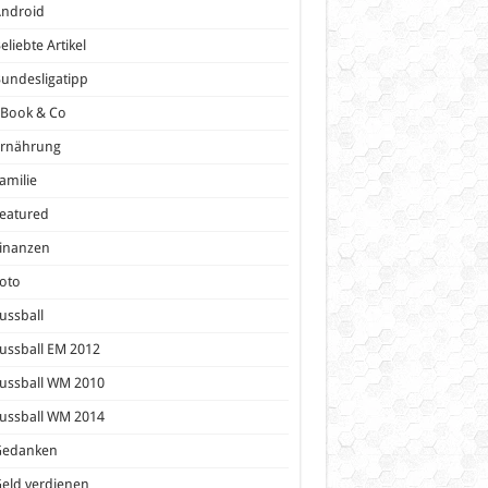
Android
eliebte Artikel
undesligatipp
eBook & Co
Ernährung
amilie
eatured
inanzen
oto
ussball
ussball EM 2012
ussball WM 2010
ussball WM 2014
Gedanken
eld verdienen