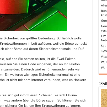
Alle
Bun
kost
Goo
Goo
ver
Live
ie Sicherheit von größter Bedeutung. Schließlich wollen
Net
n Kryptowährungen in Luft auflösen, weil die Börse gehackt
Spot
ach einer Börse auf deren Sicherheitsmerkmale und Ruf.
TeXX
Vict
e, auf das Sie achten sollten, ist die Zwei-Faktor-
Wolf
n müssen Sie einen Code eingeben, der an Ihr Telefon
Wund
h anzumelden. Dadurch wird es für jemanden sehr viel
en. Ein weiteres wichtiges Sicherheitsmerkmal ist eine
che ist nicht mit dem Internet verbunden, was es Hackern
Crea
 Sie sich gut informieren. Schauen Sie sich Online-
, was andere über die Börse sagen. So können Sie sich
in sicherer Ort ist, um Ihre Kryptowährung zu lagern.