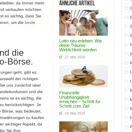
Ähnliche Artikel
liebter, da immer mehr
nd verkaufen möchten.
ist es wichtig, dass Sie
ieren, um die
beste
G
Lotto neu erleben: Wie
deine Träume
Wirklichkeit werden
nd die
I
27. Mai 2025
to-Börse.
K
ngen geht, gibt es
L
Auswahl der richtigen
L
Sie uns zunächst über
Handelsvolumen und die
Finanzielle
Unabhängigkeit
ens ist es wichtig, die
M
erreichen – Schritt für
zu berücksichtigen. Je
Schritt zum Ziel
ie Börse, was bedeutet,
18. Mai 2025
yptowährungen zu kaufen
N
rer wichtiger Aspekt, da
P
der Sie Ihre