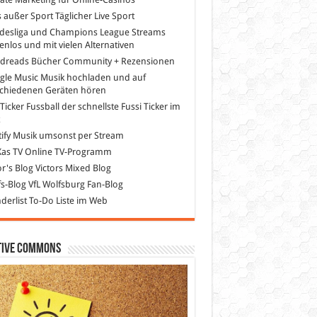
s außer Sport
Täglicher Live Sport
desliga und Champions League Streams
enlos und mit vielen Alternativen
dreads
Bücher Community + Rezensionen
gle Music
Musik hochladen und auf
schiedenen Geräten hören
 Ticker Fussball
der schnellste Fussi Ticker im
z
ify
Musik umsonst per Stream
as TV
Online TV-Programm
or's Blog
Victors Mixed Blog
s-Blog
VfL Wolfsburg Fan-Blog
erlist
To-Do Liste im Web
tive Commons