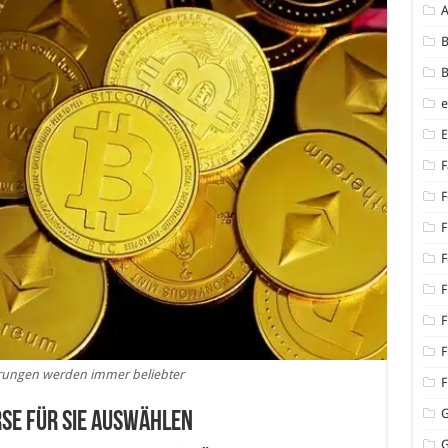
B
B
F
F
F
F
F
F
F
ungen werden immer beliebter
F
rse für Sie auswählen
G