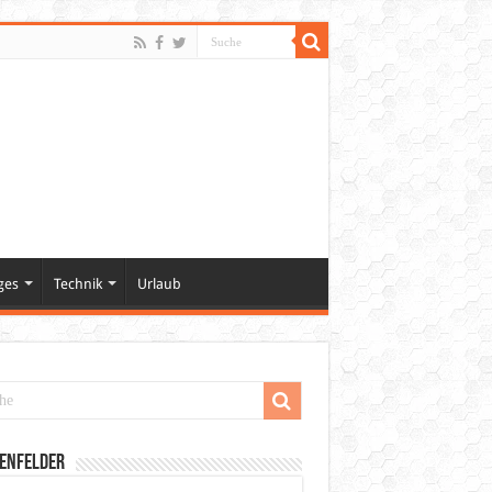
ges
Technik
Urlaub
enfelder