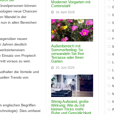
kunft der
Moderner Vorgarten mit
Cortenstahl
Einzelpersonen können
hnologien neue Chancen
16. April 2026
en Wandel in der
 nun in allen Bereichen
G
 gegenüber neuen
i Jahren deutlich
Außenbereich mit
I
Sommerfeeling: So
werbsintensiven
verwandeln Sie Ihre
K
e Einsatz von Proptech
Terrasse oder Ihren
Garten
itt voraus zu sein.
L
20. Juni 2025
L
udhalter die Vorteile und
uellen Trends von
M
Wenig Aufwand, große
N
Wirkung: Wie du mit
n englischen Begriffen
kleinen Tricks mehr
P
echnologie). Dies umfasst
Ruhe und Gemütlichkeit