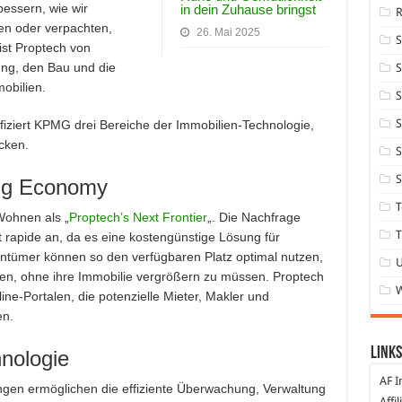
bessern, wie wir
in dein Zuhause bringst
n oder verpachten,
26. Mai 2025
ist Proptech von
ung, den Bau und die
S
obilien.
S
S
ifiziert KPMG drei Bereiche der Immobilien-Technologie,
cken.
S
S
ing Economy
T
Wohnen als „
Proptech’s Next Frontier
„. Die Nachfrage
T
rapide an, da es eine kostengünstige Lösung für
entümer können so den verfügbaren Platz optimal nutzen,
en, ohne ihre Immobilie vergrößern zu müssen. Proptech
ine-Portalen, die potenzielle Mieter, Makler und
en.
Links
nologie
AF I
ungen ermöglichen die effiziente Überwachung, Verwaltung
Affi