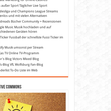
s außer Sport
Täglicher Live Sport
desliga und Champions League Streams
enlos und mit vielen Alternativen
dreads
Bücher Community + Rezensionen
gle Music
Musik hochladen und auf
schiedenen Geräten hören
 Ticker Fussball
der schnellste Fussi Ticker im
z
ify
Musik umsonst per Stream
as TV
Online TV-Programm
or's Blog
Victors Mixed Blog
s-Blog
VfL Wolfsburg Fan-Blog
erlist
To-Do Liste im Web
tive Commons