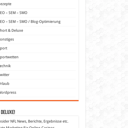
Rezepte
SEO – SEM – SMO
EO – SEM – SMO / Blog-Optimierung
hort & Deluxe
onstiges
port
portwetten
echnik
witter
Urlaub
Wordpress
 DeLuXe!
nsider
NFL News, Berichte, Ergebnisse etc.
liate Marketing
für Online-Casinos