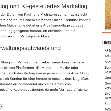
ung und KI-gesteuertes Marketing
 der Daten von Kauf- und Mietinteressenten. Es ist nicht
vereinbaren. Mit einem einfachen Online-Formular können
em Makler eine detaillierte Arbeitsgrundlage zu geben.
ennung geeignete Immobilien ermitteln, und die
s führen zum Vertragsabschluss.
Links
erwaltungsaufwands und
AF I
Affi
Alle
ittlung von Vermietungen, selbst wenn diese mehrere
Bun
talisierten Plattformen, die Mieter und Makler oder
kost
men auch das Vertragsmanagement und die Abwicklung
Goo
s sich Kunden für eine Immobilie entscheiden, ist größer,
Goo
Automatisierung bedeutet auch eine erhebliche
ver
mit eine Kostenreduzierung, da mehr Verträge effizienter
Live
Net
Spot
/7
TeXX