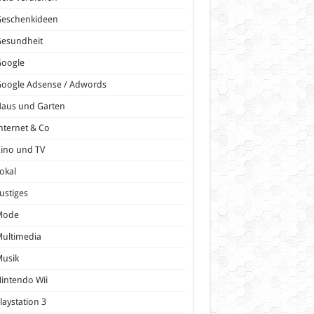
Geschenkideen
Gesundheit
Google
oogle Adsense / Adwords
Haus und Garten
nternet & Co
ino und TV
okal
ustiges
Mode
ultimedia
Musik
intendo Wii
laystation 3