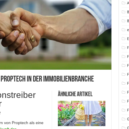
B
B
F
F
F
F
 Proptech in der Immobilienbranche
F
F
onstreiber
Ähnliche Artikel
r
F
e
F
m von Proptech als eine
G