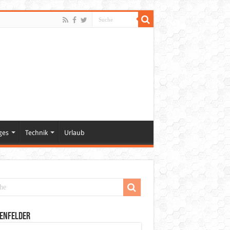
ges
Technik
Urlaub
enfelder