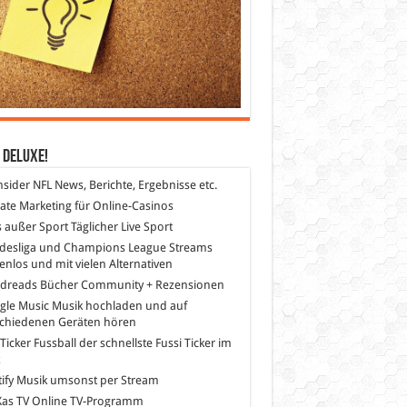
 DeLuXe!
nsider
NFL News, Berichte, Ergebnisse etc.
liate Marketing
für Online-Casinos
s außer Sport
Täglicher Live Sport
desliga und Champions League Streams
enlos und mit vielen Alternativen
dreads
Bücher Community + Rezensionen
gle Music
Musik hochladen und auf
schiedenen Geräten hören
 Ticker Fussball
der schnellste Fussi Ticker im
z
ify
Musik umsonst per Stream
as TV
Online TV-Programm