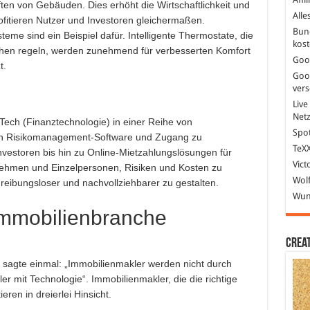
ten von Gebäuden. Dies erhöht die Wirtschaftlichkeit und
Alle
ofitieren Nutzer und Investoren gleichermaßen.
Bun
eme sind ein Beispiel dafür. Intelligente Thermostate, die
kost
chen regeln, werden zunehmend für verbesserten Komfort
Goo
t.
Goo
ver
Live
Net
Tech (Finanztechnologie) in einer Reihe von
Spot
on Risikomanagement-Software und Zugang zu
TeXX
vestoren bis hin zu Online-Mietzahlungslösungen für
Vict
nehmen und Einzelpersonen, Risiken und Kosten zu
Wolf
 reibungsloser und nachvollziehbarer zu gestalten.
Wund
Immobilienbranche
Crea
l, sagte einmal: „Immobilienmakler werden nicht durch
r mit Technologie“. Immobilienmakler, die die richtige
eren in dreierlei Hinsicht.