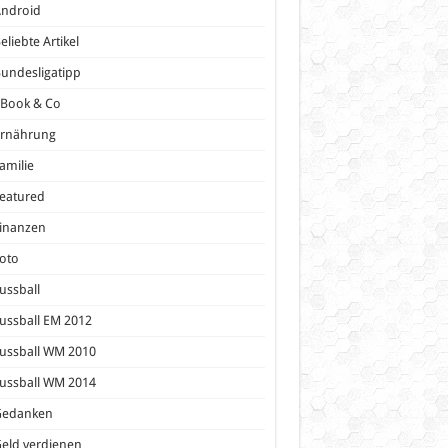
Android
eliebte Artikel
undesligatipp
eBook & Co
Ernährung
amilie
eatured
inanzen
oto
ussball
ussball EM 2012
ussball WM 2010
ussball WM 2014
Gedanken
eld verdienen