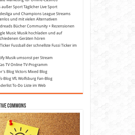
s außer Sport
Täglicher Live Sport
desliga und Champions League Streams
enlos und mit vielen Alternativen
dreads
Bücher Community + Rezensionen
gle Music
Musik hochladen und auf
schiedenen Geräten hören
 Ticker Fussball
der schnellste Fussi Ticker im
z
ify
Musik umsonst per Stream
as TV
Online TV-Programm
or's Blog
Victors Mixed Blog
s-Blog
VfL Wolfsburg Fan-Blog
erlist
To-Do Liste im Web
tive Commons