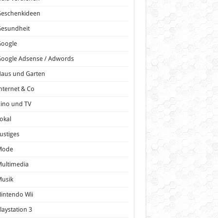
Geschenkideen
Gesundheit
Google
oogle Adsense / Adwords
Haus und Garten
nternet & Co
ino und TV
okal
ustiges
Mode
ultimedia
Musik
intendo Wii
laystation 3