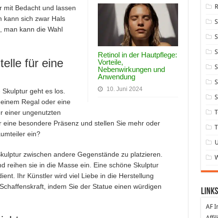
ur mit Bedacht und lassen
n kann sich zwar Hals
n, man kann die Wahl
S
S
Retinol in der Hautpflege:
elle für eine
Vorteile,
S
Nebenwirkungen und
Anwendung
S
10. Juni 2024
 Skulptur geht es los.
S
n einem Regal oder eine
T
er einer ungenutzten
r eine besondere Präsenz und stellen Sie mehr oder
T
umteiler ein?
 Skulptur zwischen andere Gegenstände zu platzieren.
 reihen sie in die Masse ein. Eine schöne Skulptur
nt. Ihr Künstler wird viel Liebe in die Herstellung
Schaffenskraft, indem Sie der Statue einen würdigen
Links
AF I
Affi