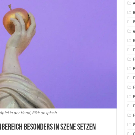
B
B
F
F
F
F
F
F
F
Apfel in der Hand, Bild: unsplash
F
nbereich besonders in Szene setzen
G