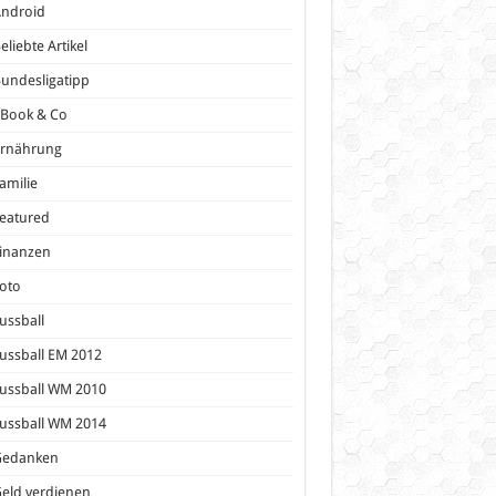
Android
eliebte Artikel
undesligatipp
eBook & Co
Ernährung
amilie
eatured
inanzen
oto
ussball
ussball EM 2012
ussball WM 2010
ussball WM 2014
Gedanken
eld verdienen