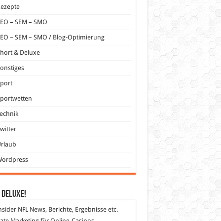
Rezepte
SEO – SEM – SMO
EO – SEM – SMO / Blog-Optimierung
hort & Deluxe
onstiges
port
portwetten
echnik
witter
Urlaub
Wordpress
 DeLuXe!
nsider
NFL News, Berichte, Ergebnisse etc.
liate Marketing
für Online-Casinos