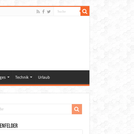
ges
Technik
Urlaub
enfelder