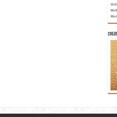
Vict
Wolf
Wund
Crea