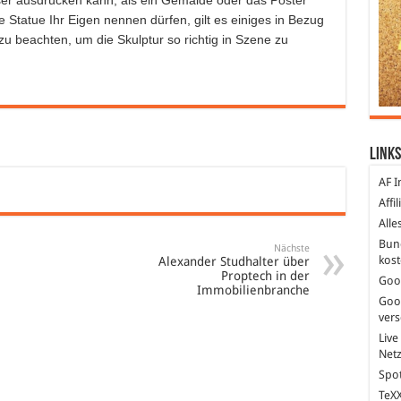
esser ausdrücken kann, als ein Gemälde oder das Poster
 Statue Ihr Eigen nennen dürfen, gilt es einiges in Bezug
zu beachten, um die Skulptur so richtig in Szene zu
Links
AF I
Affi
Alle
Bun
Nächste
kost
Alexander Studhalter über
Proptech in der
Goo
Immobilienbranche
Goo
ver
Live
Net
Spot
TeXX