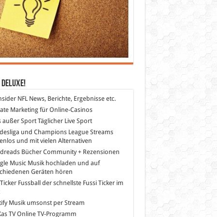
 DeLuXe!
nsider
NFL News, Berichte, Ergebnisse etc.
liate Marketing
für Online-Casinos
s außer Sport
Täglicher Live Sport
desliga und Champions League Streams
enlos und mit vielen Alternativen
dreads
Bücher Community + Rezensionen
gle Music
Musik hochladen und auf
schiedenen Geräten hören
 Ticker Fussball
der schnellste Fussi Ticker im
z
ify
Musik umsonst per Stream
as TV
Online TV-Programm