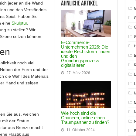
Ähnliche Artikel
ich jeder an die Wand
inn und das Verständnis
ns Spiel. Haben Sie
h eine
Skulptur
,
ng zu stellen? Wir
n Szene setzen können.
G
E-Commerce-
Unternehmen 2026: Die
ren
ideale Rechtsform finden
I
und den
Gründungsprozess
nlichkeit noch viel
K
digitalisieren
. Neben der Form und der
27. März 2026
L
ch die Wahl des Materials
 der Hand und zeigen
L
M
Wie hoch sind die
ken Sie aus, welchen
Chancen, online einen
mit der Statue
N
Traumpartner zu finden?
ptur aus Bronze macht
11. Oktober 2024
P
erne Plastik aus