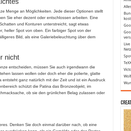
ichtes
Alle
ze Menge an Möglichkeiten. Jede dieser Optionen stellt
Bun
nen Sie eher dezent oder entschlossen arbeiten. Eine
kost
 Schatten und Konturen unterstreicht, sagt etwas
Goo
, heller Spot von oben. Ein farbiger Spot von der
Goo
lligeres Bild, als eine Galeriebeleuchtung über dem
ver
Live
Net
r nicht
Spot
TeXX
ronze entscheiden, müssen Sie auch irgendwann die
Vict
tehen lassen wollen oder doch eher die polierte, glatte
Wolf
ntsteht ganz natürlich mit der Zeit und ist ein Ausdruck
Wund
nbereich schützt die Patina das Bronzeobjekt, im
chmacksache, ob sie den grünlichen Belag zulassen oder
Crea
deres. Denken Sie doch einmal darüber nach, ob eine