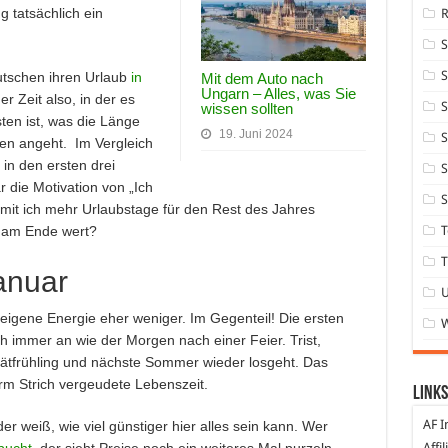
g tatsächlich ein
S
utschen ihren Urlaub
in
Mit dem Auto nach
Ungarn – Alles, was Sie
er Zeit also, in der es
S
wissen sollten
ten ist, was die Länge
19. Juni 2024
S
en angeht. Im Vergleich
in den ersten drei
S
 die Motivation von „Ich
S
mit ich mehr Urlaubstage für den Rest des Jahres
as am Ende wert?
T
T
Januar
 eigene Energie eher weniger. Im Gegenteil! Die ersten
h immer an wie der Morgen nach einer Feier. Trist,
Spätfrühling und nächste Sommer wieder losgeht. Das
m Strich vergeudete Lebenszeit.
Links
AF I
r weiß, wie viel günstiger hier alles sein kann. Wer
bucht
, der sieht Preise noch ein weiteres Mal purzeln –
Affi