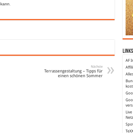
 kann.
Links
AF I
Nächste
Affi
Terrassengestaltung – Tipps für
Alle
einen schönen Sommer
Bun
kost
Goo
Goo
ver
Live
Net
Spot
TeXX