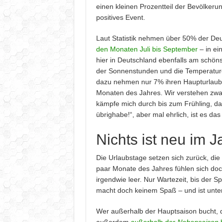
einen kleinen Prozentteil der Bevölkerun
positives Event.
Laut Statistik nehmen über 50% der De
den Monaten Juli bis September
– in ein
hier in Deutschland ebenfalls am schöns
der Sonnenstunden und die Temperatur
dazu nehmen nur 7% ihren Haupturlaub 
Monaten des Jahres. Wir verstehen zwar
kämpfe mich durch bis zum Frühling, da
übrighabe!“, aber mal ehrlich, ist es d
Nichts ist neu im 
Die Urlaubstage setzen sich zurück, die
paar Monate des Jahres fühlen sich doc
irgendwie leer. Nur Wartezeit, bis der 
macht doch keinem Spaß – und ist unter
Wer außerhalb der Hauptsaison bucht, de
außerdem
außerhalb der
Nebensaison