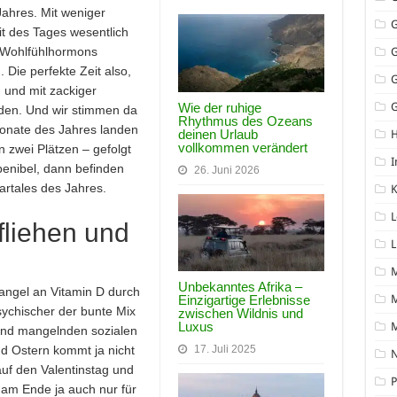
ahres. Mit weniger
it des Tages wesentlich
s Wohlfühlhormons
 Die perfekte Zeit also,
 und mit zackiger
Wie der ruhige
G
den. Und wir stimmen da
Rhythmus des Ozeans
Monate des Jahres landen
deinen Urlaub
vollkommen verändert
 zwei Plätzen – gefolgt
I
enibel, dann befinden
26. Juni 2026
artales des Jahres.
K
L
fliehen und
L
Unbekanntes Afrika –
Mangel an Vitamin D durch
M
Einzigartige Erlebnisse
ychischer der bunte Mix
zwischen Wildnis und
Luxus
nd mangelnden sozialen
d Ostern kommt ja nicht
17. Juli 2025
N
auf den Valentinstag und
P
d am Ende ja auch nur für