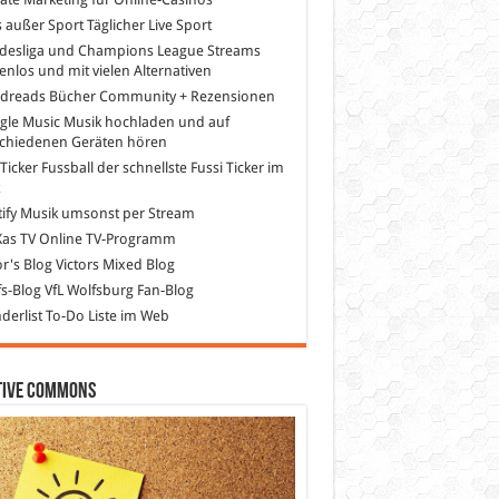
s außer Sport
Täglicher Live Sport
desliga und Champions League Streams
enlos und mit vielen Alternativen
dreads
Bücher Community + Rezensionen
gle Music
Musik hochladen und auf
schiedenen Geräten hören
 Ticker Fussball
der schnellste Fussi Ticker im
z
ify
Musik umsonst per Stream
as TV
Online TV-Programm
or's Blog
Victors Mixed Blog
s-Blog
VfL Wolfsburg Fan-Blog
erlist
To-Do Liste im Web
tive Commons