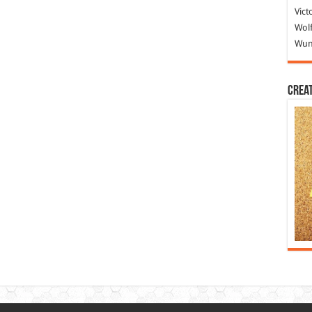
Vict
Wolf
Wund
Crea