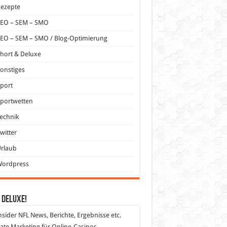
Rezepte
SEO – SEM – SMO
EO – SEM – SMO / Blog-Optimierung
hort & Deluxe
onstiges
port
portwetten
echnik
witter
Urlaub
Wordpress
 DeLuXe!
nsider
NFL News, Berichte, Ergebnisse etc.
liate Marketing
für Online-Casinos