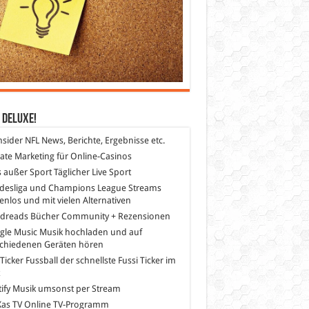
 DeLuXe!
nsider
NFL News, Berichte, Ergebnisse etc.
liate Marketing
für Online-Casinos
s außer Sport
Täglicher Live Sport
desliga und Champions League Streams
enlos und mit vielen Alternativen
dreads
Bücher Community + Rezensionen
gle Music
Musik hochladen und auf
schiedenen Geräten hören
 Ticker Fussball
der schnellste Fussi Ticker im
z
ify
Musik umsonst per Stream
as TV
Online TV-Programm