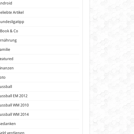
Android
eliebte Artikel
undesligatipp
eBook & Co
Ernährung
amilie
eatured
inanzen
oto
ussball
ussball EM 2012
ussball WM 2010
ussball WM 2014
Gedanken
eld verdienen