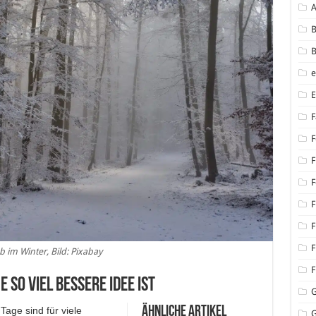
B
B
F
F
F
F
F
F
F
b im Winter, Bild: Pixabay
F
 so viel bessere Idee ist
Ähnliche Artikel
Tage sind für viele
G