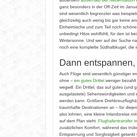
ganz besonders in der Off-Zeit im Janu
sind wesentlich begrenzter was beispiel
gleichzeitig auch wenig bis gar keine a
Einheimische und zum Teil noch schöner
unbedingt Hitze wohlfühlt, für den ist be
Wintersonne. Und wer auf der Suche nac
noch eine komplette Südhalbkugel, die i
Dann entspannen,
Auch Flüge sind wesentlich günstiger im
ohne –
ein gutes Drittel
weniger bezahlt 
wegwill. Ein Drittel, das auf gutes (un
ausgelastete) Sehenswürdigkeiten und er
werden kann. Größere Drehkreuzflughäfe
traumhafte Destinationen an – für dieje
also lohnen, eine kleine Inlandsreise m
auf dem Plan steht.
Flughafentransfer in
zusätzlichen Komfort, während das trü
Entspannung und Sorglosigkeit getankt