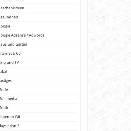
Geschenkideen
Gesundheit
Google
oogle Adsense / Adwords
Haus und Garten
nternet & Co
ino und TV
okal
ustiges
Mode
ultimedia
Musik
intendo Wii
laystation 3