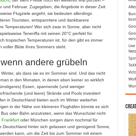
ar und Februar. Zugegeben, die Angebote in dieser Zeit
Alle
sweise Flugziele angeht, sie bedeuten allerdings
Bun
kost
nderen Touristen, entspanntere und dankbarere
Goo
e Temperaturen! Wer sich zwar in Sonne, aber nicht
ispielsweise Teneriffa mit seinen 20°C perfekt für
Goo
ver
h tropischen Temperaturen ist, für den gibt es immer
Live
n voller Blüte ihres Sommers steht.
Net
Spot
 wenn andere grübeln
TeXX
Vict
 Winter, als dass sie es im Sommer sind. Und das nicht
Wolf
man in den Monaten, in denen eben keiner so wirklich
Wund
d günstigeres) Essen, spannende (und weniger
frischende (und leere) Strände und Pools investiert
n in Deutschland bieten auch im Winter weiterhin
Crea
nigen in der Nähe von kleineren Flughäfen könnte es sich
it Bus oder Bahn anzutreten, wenn das Wunschziel nicht
 Frankfurt
oder München sorgen dann nochmal für
be Deutschland hinter sich gelassen und genügend Sonne,
 werden kann, um die Zeit bis zum Sommer mit einem