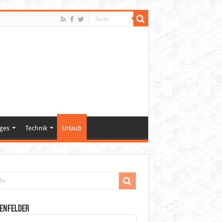
ges
Technik
Urlaub
enfelder