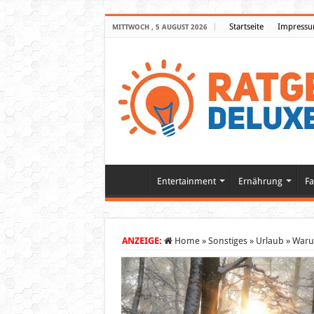
Startseite
Impress
MITTWOCH , 5 AUGUST 2026
Entertainment
Ernährung
Fa
ANZEIGE:
Home
»
Sonstiges
»
Urlaub
»
Warum