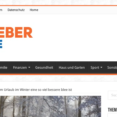
um
Datenschutz
Home
milie
Finanzen
Gesundheit
Haus und Garten
Sport
Sonsti
 Urlaub im Winter eine so viel bessere Idee ist
Them